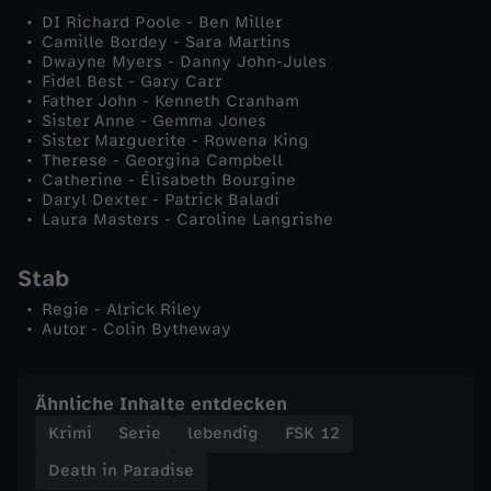
DI Richard Poole - Ben Miller
e
Camille Bordey - Sara Martins
Dwayne Myers - Danny John-Jules
Fidel Best - Gary Carr
r
Father John - Kenneth Cranham
Sister Anne - Gemma Jones
Sister Marguerite - Rowena King
G
Therese - Georgina Campbell
Catherine - Élisabeth Bourgine
r
Daryl Dexter - Patrick Baladi
Laura Masters - Caroline Langrishe
a
Stab
f
Regie - Alrick Riley
Autor - Colin Bytheway
v
Ähnliche Inhalte entdecken
o
Krimi
Serie
lebendig
FSK 12
n
Death in Paradise