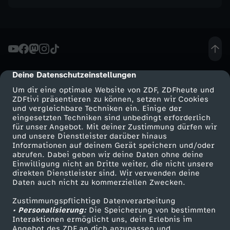
M
o
n
Deine Datenschutzeinstellungen
cmp-dialog-description
t
Um dir eine optimale Website von ZDF, ZDFheute und
ZDFtivi präsentieren zu können, setzen wir Cookies
e
und vergleichbare Techniken ein. Einige der
eingesetzten Techniken sind unbedingt erforderlich
für unser Angebot. Mit deiner Zustimmung dürfen wir
C
Mehr ZDF
Service
und unsere Dienstleister darüber hinaus
Informationen auf deinem Gerät speichern und/oder
ZDF-Apps
ZDFmitreden
abrufen. Dabei geben wir deine Daten ohne deine
h
Einwilligung nicht an Dritte weiter, die nicht unsere
Smart TV
Kontakt zum ZDF
direkten Dienstleister sind. Wir verwenden deine
r
Daten auch nicht zu kommerziellen Zwecken.
ZDFtext
Tickets
Zustimmungspflichtige Datenverarbeitung
Livestreams
Zuschauerservice
i
• Personalisierung:
Die Speicherung von bestimmten
Sendungen A-Z
Hilfe
Interaktionen ermöglicht uns, dein Erlebnis im
Angebot des ZDF an dich anzupassen und