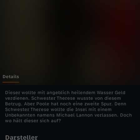
P
a
r
a
d
i
Details
s
Dieser wollte mit angeblich heilendem Wasser Geld
verdienen. Schwester Therese wusste von diesem
Betrug. Aber Poole hat noch eine zweite Spur. Denn
e
Schwester Therese wollte die Insel mit einem
Unbekannten namens Michael Lannon verlassen. Doch
-
wo hält dieser sich auf?
D
Darsteller