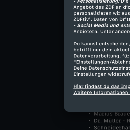
• Personalisierung:
Die 
das Wohnmobil v
Angebot des ZDF an dic
Verschwörungsth
personalisieren wir au
ZDFtivi. Daten von Dri
Vermutet man ei
• Social Media und ext
Widersprüchlich
Anbietern. Unter ander
Dengler, Olga u
Du kannst entscheiden,
das Netzwerk vo
betrifft nur dein aktu
nicht bemerkt, d
Datenverarbeitung, für 
genommen haben
"Einstellungen/Ablehn
Deine Datenschutzeinst
Einstellungen widerruf
Darsteller
Hier findest du das Im
Weitere Informationen 
Georg Dengle
Olga Illiescu
Marius Braue
Dr. Müller - 
Schneiderhah