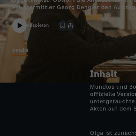
Unbekannter. Obwohl die Antwort für ihn ei
Privatermittler Georg Dengler den Auftrag
Abspielen
Details
Inhalt
Mundlos und Böh
offizielle Vers
untergetauchte 
Akten auf dem 
Olga ist zunäch