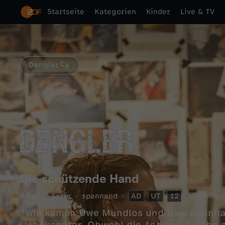
Startseite
Kategorien
Kinder
Live & TV
Dengler
Die schützende Hand
Krimi
Serie
spannend
AD
UT
12
89 Min.
"Wie kamen Uwe Mundlos und Uwe Böhnhard