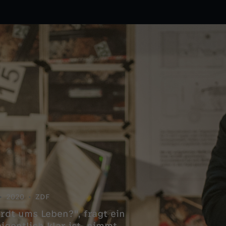
2020
ZDF
t ums Leben?", fragt ein