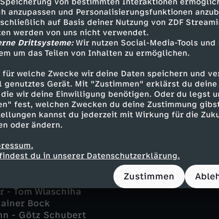
Speicherung von bestimmten Interaktionen ermöglicht
om Tatort abgeschleppt? Dengler steigert sich
h anzupassen und Personalisierungsfunktionen anzub
eorien. Er und Brauer sprechen mit involviert
sschließlich auf Basis deiner Nutzung von ZDF Stream
tten werden von uns nicht verwendet.
ne Antwort auf eine Frage, taucht schon die n
erne Drittsysteme:
Wir nutzen Social-Media-Tools und
keit auf.
em um das Teilen von Inhalten zu ermöglichen.
nd Brauer tauchen ein in die Untiefen des NSU
 für welche Zwecke wir deine Daten speichern und ver
n Staatsschützern und Neofaschisten. So tief,
ell genutztes Gerät. Mit "Zustimmen" erklärst du dein
ass die vermuteten Drahtzieher sie selbst ins V
die wir deine Einwilligung benötigen. Oder du legst u
. Er hat in ein Wespennest gestochen.
en" fest, welchen Zwecken du deine Zustimmung gibst
ellungen kannst du jederzeit mit Wirkung für die Zuku
en oder ändern.
pressum.
findest du in unserer Datenschutzerklärung.
r - Ronald Zehrfeld
Zustimmen
Able
 - Birgit Minichmayr
r - Tom Wlaschiha
Rainer Bock
n - Götz Schubert