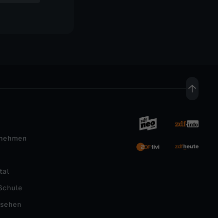
rnehmen
tal
Schule
nsehen