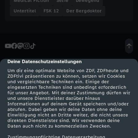
Medical Fiction
Serie
bewegend
Untertitel
FSK 12
Der Bergdoktor
Deine Datenschutzeinstellungen
cmp-dialog-description
Um dir eine optimale Website von ZDF, ZDFheute und
ZDFtivi präsentieren zu können, setzen wir Cookies
und vergleichbare Techniken ein. Einige der
eingesetzten Techniken sind unbedingt erforderlich
für unser Angebot. Mit deiner Zustimmung dürfen wir
Mehr ZDF
Service
und unsere Dienstleister darüber hinaus
Informationen auf deinem Gerät speichern und/oder
ZDF-Apps
ZDFmitreden
abrufen. Dabei geben wir deine Daten ohne deine
Einwilligung nicht an Dritte weiter, die nicht unsere
Smart TV
Kontakt zum ZDF
direkten Dienstleister sind. Wir verwenden deine
Daten auch nicht zu kommerziellen Zwecken.
ZDFtext
Tickets
Zustimmungspflichtige Datenverarbeitung
Livestreams
Zuschauerservice