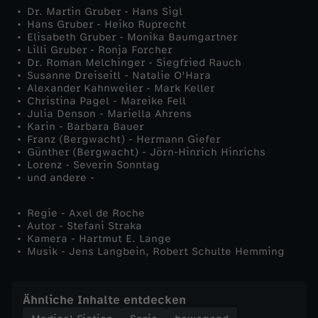
Dr. Martin Gruber - Hans Sigl
c
Hans Gruber - Heiko Ruprecht
Elisabeth Gruber - Monika Baumgartner
Lilli Gruber - Ronja Forcher
h
Dr. Roman Melchinger - Siegfried Rauch
Susanne Dreiseitl - Natalie O'Hara
Alexander Kahnweiler - Mark Keller
e
Christina Pagel - Mareike Fell
Julia Denson - Mariella Ahrens
i
Karin - Barbara Bauer
Franz (Bergwacht) - Hermann Giefer
Günther (Bergwacht) - Jörn-Hinrich Hinrichs
d
Lorenz - Severin Sonntag
und andere -
e
Regie - Axel de Roche
Autor - Stefani Straka
w
Kamera - Hartmut E. Lange
Musik - Jens Langbein, Robert Schulte Hemming
e
g
Ähnliche Inhalte entdecken