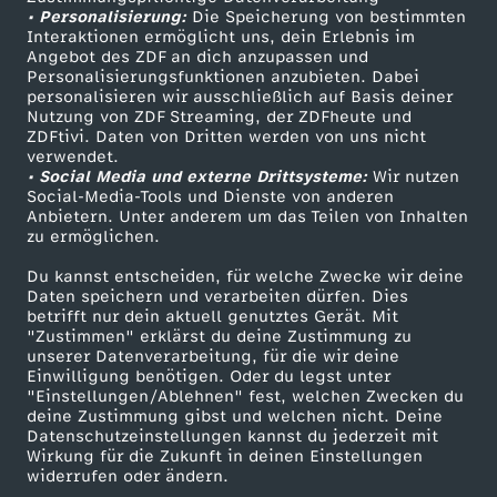
• Personalisierung:
Die Speicherung von bestimmten
Sendungen A-Z
Hilfe
Interaktionen ermöglicht uns, dein Erlebnis im
Angebot des ZDF an dich anzupassen und
TV-Programm
Personalisierungsfunktionen anzubieten. Dabei
personalisieren wir ausschließlich auf Basis deiner
Nutzung von ZDF Streaming, der ZDFheute und
ZDFtivi. Daten von Dritten werden von uns nicht
Das ZDF
verwendet.
• Social Media und externe Drittsysteme:
Wir nutzen
ZDF Unternehmen
Social-Media-Tools und Dienste von anderen
Anbietern. Unter anderem um das Teilen von Inhalten
Karriere
zu ermöglichen.
Presseportal
Du kannst entscheiden, für welche Zwecke wir deine
ZDF goes Schule
Daten speichern und verarbeiten dürfen. Dies
betrifft nur dein aktuell genutztes Gerät. Mit
Werbefernsehen
"Zustimmen" erklärst du deine Zustimmung zu
unserer Datenverarbeitung, für die wir deine
Mainzelmännchen
Einwilligung benötigen. Oder du legst unter
"Einstellungen/Ablehnen" fest, welchen Zwecken du
deine Zustimmung gibst und welchen nicht. Deine
Datenschutzeinstellungen kannst du jederzeit mit
Wirkung für die Zukunft in deinen Einstellungen
widerrufen oder ändern.