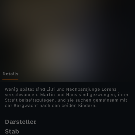
d
o
k
t
o
r
Details
-
Wenig später sind Lilli und Nachbarsjunge Lorenz
verschwunden. Martin und Hans sind gezwungen, ihren
Streit beiseitezulegen, und sie suchen gemeinsam mit
A
der Bergwacht nach den beiden Kindern.
m
Darsteller
Stab
S