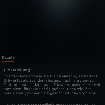
d
o
k
t
o
r
Details
-
Die Handlung
Überraschenderweise stellt sich Melanie, Katharinas
D
Schwester als Spenderin heraus. Nach jahrelanger
Funkstille ist sie dafür nach Ellmau zurückgekehrt, will
aber nicht länger als nötig bleiben. Doch wie sich
e
herausstellt, hat auch sie gesundheitliche Probleme.
r
Obwohl Katharinas Leukämie fortgeschritten ist und