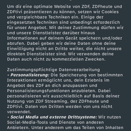
Um dir eine optimale Website von ZDF, ZDFheute und
ZDFtivi präsentieren zu können, setzen wir Cookies
und vergleichbare Techniken ein. Einige der
eingesetzten Techniken sind unbedingt erforderlich
für unser Angebot. Mit deiner Zustimmung dürfen wir
Mehr ZDF
Service
und unsere Dienstleister darüber hinaus
Informationen auf deinem Gerät speichern und/oder
ZDF-Apps
ZDFmitreden
abrufen. Dabei geben wir deine Daten ohne deine
Einwilligung nicht an Dritte weiter, die nicht unsere
Smart TV
Kontakt zum ZDF
direkten Dienstleister sind. Wir verwenden deine
Daten auch nicht zu kommerziellen Zwecken.
ZDFtext
Tickets
Zustimmungspflichtige Datenverarbeitung
Livestreams
Zuschauerservice
• Personalisierung:
Die Speicherung von bestimmten
Sendungen A-Z
Hilfe
Interaktionen ermöglicht uns, dein Erlebnis im
Angebot des ZDF an dich anzupassen und
TV-Programm
Personalisierungsfunktionen anzubieten. Dabei
personalisieren wir ausschließlich auf Basis deiner
Nutzung von ZDF Streaming, der ZDFheute und
ZDFtivi. Daten von Dritten werden von uns nicht
Das ZDF
verwendet.
• Social Media und externe Drittsysteme:
Wir nutzen
ZDF Unternehmen
Social-Media-Tools und Dienste von anderen
Anbietern. Unter anderem um das Teilen von Inhalten
Karriere