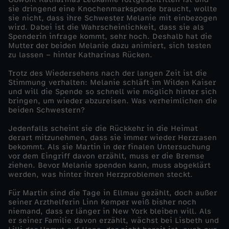
sie dringend eine Knochenmarkspende braucht, wollte
W
sie nicht, dass ihre Schwester Melanie mit einbezogen
wird. Dabei ist die Wahrscheinlichkeit, dass sie als
Spenderin infrage kommt, sehr hoch. Deshalb hat die
e
Mutter der beiden Melanie dazu animiert, sich testen
zu lassen – hinter Katharinas Rücken.
g
Trotz des Wiedersehens nach der langen Zeit ist die
Stimmung verhalten: Melanie schläft im Wilden Kaiser
z
und will die Spende so schnell wie möglich hinter sich
bringen, um wieder abzureisen. Was verheimlichen die
beiden Schwestern?
u
Jedenfalls scheint sie die Rückkehr in die Heimat
derart mitzunehmen, dass sie immer wieder Herzrasen
r
bekommt. Als sie Martin in der finalen Untersuchung
vor dem Eingriff davon erzählt, muss er die Bremse
ü
ziehen. Bevor Melanie spenden kann, muss abgeklärt
werden, was hinter ihren Herzproblemen steckt.
c
Für Martin sind die Tage in Ellmau gezählt, doch außer
seiner Arzthelferin Linn Kemper weiß bisher noch
niemand, dass er länger in New York bleiben will. Als
k
er seiner Familie davon erzählt, wächst bei Lisbeth und