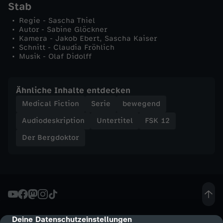
Stab
Regie - Sascha Thiel
Autor - Sabine Glöckner
Kamera - Jakob Ebert, Sascha Kaiser
Schnitt - Claudia Fröhlich
Musik - Olaf Didolff
Ähnliche Inhalte entdecken
Medical Fiction
Serie
bewegend
Audiodeskription
Untertitel
FSK 12
Der Bergdoktor
Deine Datenschutzeinstellungen
cmp-dialog-description