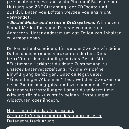
personalisieren wir ausschließlich auf Basis deiner
Nutzung von ZDF Streaming, der ZDFheute und
ZDFtivi. Daten von Dritten werden von uns nicht
Das ZDF
verwendet.
• Social Media und externe Drittsysteme:
Wir nutzen
ZDF Unternehmen
Social-Media-Tools und Dienste von anderen
Anbietern. Unter anderem um das Teilen von Inhalten
Karriere
zu ermöglichen.
Presseportal
Du kannst entscheiden, für welche Zwecke wir deine
ZDF goes Schule
Daten speichern und verarbeiten dürfen. Dies
betrifft nur dein aktuell genutztes Gerät. Mit
Werbefernsehen
"Zustimmen" erklärst du deine Zustimmung zu
unserer Datenverarbeitung, für die wir deine
Mainzelmännchen
Einwilligung benötigen. Oder du legst unter
"Einstellungen/Ablehnen" fest, welchen Zwecken du
deine Zustimmung gibst und welchen nicht. Deine
Datenschutzeinstellungen kannst du jederzeit mit
Wirkung für die Zukunft in deinen Einstellungen
widerrufen oder ändern.
Hier findest du das Impressum.
Partner
Weitere Informationen findest du in unserer
Datenschutzerklärung.