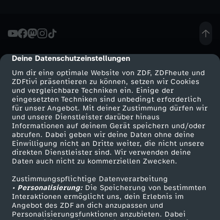
Deine Datenschutzeinstellungen
cmp-dialog-description
Um dir eine optimale Website von ZDF, ZDFheute und
ZDFtivi präsentieren zu können, setzen wir Cookies
und vergleichbare Techniken ein. Einige der
eingesetzten Techniken sind unbedingt erforderlich
für unser Angebot. Mit deiner Zustimmung dürfen wir
Mehr ZDF
Service
und unsere Dienstleister darüber hinaus
Informationen auf deinem Gerät speichern und/oder
ZDF-Apps
ZDFmitreden
abrufen. Dabei geben wir deine Daten ohne deine
Einwilligung nicht an Dritte weiter, die nicht unsere
Smart TV
Kontakt zum ZDF
direkten Dienstleister sind. Wir verwenden deine
Daten auch nicht zu kommerziellen Zwecken.
ZDFtext
Tickets
Zustimmungspflichtige Datenverarbeitung
Livestreams
Zuschauerservice
• Personalisierung:
Die Speicherung von bestimmten
Sendungen A-Z
Hilfe
Interaktionen ermöglicht uns, dein Erlebnis im
Angebot des ZDF an dich anzupassen und
TV-Programm
Personalisierungsfunktionen anzubieten. Dabei