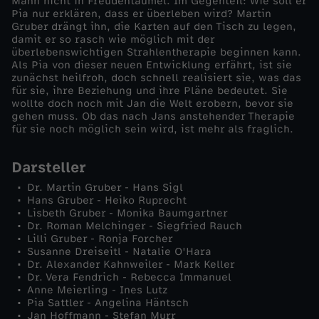
Mann nicht in Freudentaumel. Im Gegenteil: Wie soll er
s
Pia nur erklären, dass er überleben wird? Martin
Gruber drängt ihn, die Karten auf den Tisch zu legen,
damit er so rasch wie möglich mit der
e
überlebenswichtigen Strahlentherapie beginnen kann.
Als Pia von dieser neuen Entwicklung erfährt, ist sie
zunächst heilfroh, doch schnell realisiert sie, was das
(
für sie, ihre Beziehung und ihre Pläne bedeutet. Sie
wollte doch noch mit Jan die Welt erobern, bevor sie
2
gehen muss. Ob das nach Jans anstehender Therapie
für sie noch möglich sein wird, ist mehr als fraglich.
)
Darsteller
Dr. Martin Gruber - Hans Sigl
Hans Gruber - Heiko Ruprecht
Lisbeth Gruber - Monika Baumgartner
Dr. Roman Melchinger - Siegfried Rauch
Lilli Gruber - Ronja Forcher
Susanne Dreiseitl - Natalie O'Hara
Dr. Alexander Kahnweiler - Mark Keller
Dr. Vera Fendrich - Rebecca Immanuel
Anne Meierling - Ines Lutz
Pia Sattler - Angelina Häntsch
Jan Hoffmann - Stefan Murr