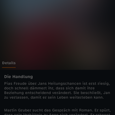
d
o
k
t
o
r
Details
-
Die Handlung
Pias Freude über Jans Heilungschancen ist erst riesig,
D
doch schnell dämmert ihr, dass sich damit ihre
Beziehung entscheidend verändert. Sie beschließt, Jan
zu verlassen, damit er sein Leben weiterleben kann.
i
Martin Gruber sucht das Gespräch mit Roman. Er spürt,
e
dass sein Verhältnis zu Anne sich verändert. Er erkennt