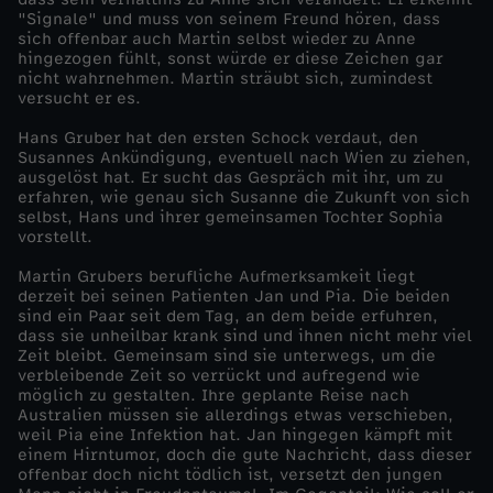
"Signale" und muss von seinem Freund hören, dass
l
sich offenbar auch Martin selbst wieder zu Anne
hingezogen fühlt, sonst würde er diese Zeichen gar
nicht wahrnehmen. Martin sträubt sich, zumindest
e
versucht er es.
Hans Gruber hat den ersten Schock verdaut, den
t
Susannes Ankündigung, eventuell nach Wien zu ziehen,
ausgelöst hat. Er sucht das Gespräch mit ihr, um zu
z
erfahren, wie genau sich Susanne die Zukunft von sich
selbst, Hans und ihrer gemeinsamen Tochter Sophia
vorstellt.
t
Martin Grubers berufliche Aufmerksamkeit liegt
derzeit bei seinen Patienten Jan und Pia. Die beiden
e
sind ein Paar seit dem Tag, an dem beide erfuhren,
dass sie unheilbar krank sind und ihnen nicht mehr viel
R
Zeit bleibt. Gemeinsam sind sie unterwegs, um die
verbleibende Zeit so verrückt und aufregend wie
möglich zu gestalten. Ihre geplante Reise nach
e
Australien müssen sie allerdings etwas verschieben,
weil Pia eine Infektion hat. Jan hingegen kämpft mit
einem Hirntumor, doch die gute Nachricht, dass dieser
i
offenbar doch nicht tödlich ist, versetzt den jungen