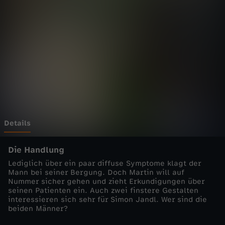
d
o
k
t
o
r
Details
-
Die Handlung
Lediglich über ein paar diffuse Symptome klagt der
D
Mann bei seiner Bergung. Doch Martin will auf
Nummer sicher gehen und zieht Erkundigungen über
seinen Patienten ein. Auch zwei finstere Gestalten
u
interessieren sich sehr für Simon Jandl. Wer sind die
beiden Männer?
n