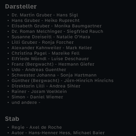
Darsteller
k
Dr. Martin Gruber - Hans Sigl
Hans Gruber - Heiko Ruprecht
l
Elisabeth Gruber - Monika Baumgartner
Dr. Roman Melchinger - Siegfried Rauch
Susanne Dreiseitl - Natalie O'Hara
e
Lilli Gruber - Ronja Forcher
Alexander Kahnweiler - Mark Keller
Christina Pagel - Mareike Fell
V
Elfriede Wörndl - Luise Deschauer
Franz (Bergwacht) - Hermann Giefer
e
Udo - Andreas Guenther
Schwester Johanna - Sonja Hartmann
Günther (Bergwacht) - Jörn-Hinrich Hinrichs
r
Direktorin Lilli - Andrea Sihler
Rainer - Joram Voelklein
Simon - Daniel Wiemer
g
und andere -
a
Stab
n
Regie - Axel de Roche
Autor - Hans-Henner Hess, Michael Baier