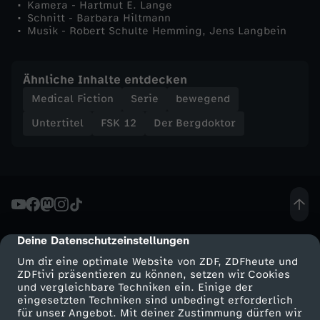
Kamera - Hartmut E. Lange
g
Schnitt - Barbara Hiltmann
Musik - Robert Schulte Hemming, Jens Langbein
e
Ähnliche Inhalte entdecken
n
Medical Fiction
Serie
bewegend
h
Untertitel
FSK 12
Der Bergdoktor
e
i
t
Deine Datenschutzeinstellungen
cmp-dialog-description
Um dir eine optimale Website von ZDF, ZDFheute und
ZDFtivi präsentieren zu können, setzen wir Cookies
und vergleichbare Techniken ein. Einige der
eingesetzten Techniken sind unbedingt erforderlich
für unser Angebot. Mit deiner Zustimmung dürfen wir