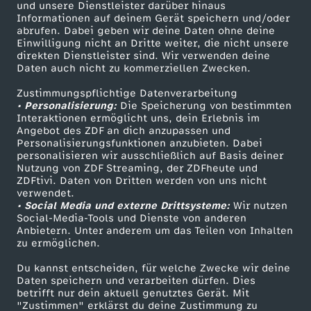
Mehr ZDF
Service
und unsere Dienstleister darüber hinaus
Informationen auf deinem Gerät speichern und/oder
ZDF-Apps
ZDFmitreden
abrufen. Dabei geben wir deine Daten ohne deine
Einwilligung nicht an Dritte weiter, die nicht unsere
Smart TV
Kontakt zum ZDF
direkten Dienstleister sind. Wir verwenden deine
Daten auch nicht zu kommerziellen Zwecken.
ZDFtext
Tickets
Zustimmungspflichtige Datenverarbeitung
Livestreams
Zuschauerservice
• Personalisierung:
Die Speicherung von bestimmten
Sendungen A-Z
Hilfe
Interaktionen ermöglicht uns, dein Erlebnis im
Angebot des ZDF an dich anzupassen und
TV-Programm
Personalisierungsfunktionen anzubieten. Dabei
personalisieren wir ausschließlich auf Basis deiner
Nutzung von ZDF Streaming, der ZDFheute und
ZDFtivi. Daten von Dritten werden von uns nicht
Das ZDF
verwendet.
• Social Media und externe Drittsysteme:
Wir nutzen
ZDF Unternehmen
Social-Media-Tools und Dienste von anderen
Anbietern. Unter anderem um das Teilen von Inhalten
Karriere
zu ermöglichen.
Presseportal
Du kannst entscheiden, für welche Zwecke wir deine
ZDF goes Schule
Daten speichern und verarbeiten dürfen. Dies
betrifft nur dein aktuell genutztes Gerät. Mit
Werbefernsehen
"Zustimmen" erklärst du deine Zustimmung zu