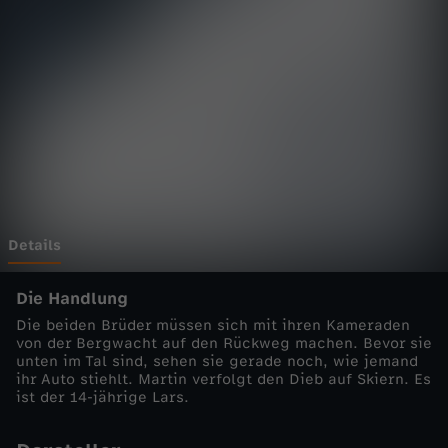
d
Wechseln zu: ZDFheute
o
k
t
o
r
Details
-
Die Handlung
Die beiden Brüder müssen sich mit ihren Kameraden
D
von der Bergwacht auf den Rückweg machen. Bevor sie
unten im Tal sind, sehen sie gerade noch, wie jemand
ihr Auto stiehlt. Martin verfolgt den Dieb auf Skiern. Es
u
ist der 14-jährige Lars.
r