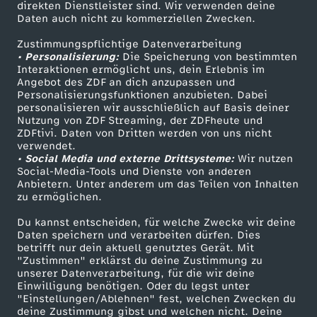
1
direkten Dienstleister sind. Wir verwenden deine
Daten auch nicht zu kommerziellen Zwecken.
ZDFtext
Tickets
)
Zustimmungspflichtige Datenverarbeitung
Livestreams
Zuschauerservice
• Personalisierung:
Die Speicherung von bestimmten
Sendungen A-Z
Hilfe
Interaktionen ermöglicht uns, dein Erlebnis im
Angebot des ZDF an dich anzupassen und
TV-Programm
Personalisierungsfunktionen anzubieten. Dabei
personalisieren wir ausschließlich auf Basis deiner
Nutzung von ZDF Streaming, der ZDFheute und
ZDFtivi. Daten von Dritten werden von uns nicht
Das ZDF
verwendet.
• Social Media und externe Drittsysteme:
Wir nutzen
ZDF Unternehmen
Social-Media-Tools und Dienste von anderen
Anbietern. Unter anderem um das Teilen von Inhalten
Karriere
zu ermöglichen.
Presseportal
Du kannst entscheiden, für welche Zwecke wir deine
ZDF goes Schule
Daten speichern und verarbeiten dürfen. Dies
betrifft nur dein aktuell genutztes Gerät. Mit
Werbefernsehen
"Zustimmen" erklärst du deine Zustimmung zu
unserer Datenverarbeitung, für die wir deine
Mainzelmännchen
Einwilligung benötigen. Oder du legst unter
"Einstellungen/Ablehnen" fest, welchen Zwecken du
deine Zustimmung gibst und welchen nicht. Deine