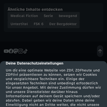
ö
Ähnliche Inhalte entdecken
h
Medical Fiction
Serie
bewegend
Untertitel
FSK 6
Der Bergdoktor
e
n
(
T
Deine Datenschutzeinstellungen
cmp-dialog-description
Um dir eine optimale Website von ZDF, ZDFheute und
e
ZDFtivi präsentieren zu können, setzen wir Cookies
und vergleichbare Techniken ein. Einige der
eingesetzten Techniken sind unbedingt erforderlich
i
für unser Angebot. Mit deiner Zustimmung dürfen wir
Mehr ZDF
Service
und unsere Dienstleister darüber hinaus
l
Informationen auf deinem Gerät speichern und/oder
ZDF-Apps
ZDFmitreden
abrufen. Dabei geben wir deine Daten ohne deine
Einwilligung nicht an Dritte weiter, die nicht unsere
Smart TV
Kontakt zum ZDF