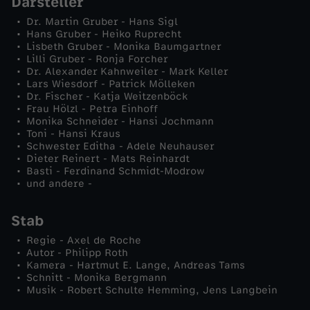
Darsteller
Dr. Martin Gruber - Hans Sigl
c
Hans Gruber - Heiko Ruprecht
Lisbeth Gruber - Monika Baumgartner
h
Lilli Gruber - Ronja Forcher
Dr. Alexander Kahnweiler - Mark Keller
Lars Wiesdorf - Patrick Mölleken
e
Dr. Fischer - Katja Weitzenböck
Frau Hölzl - Petra Einhoff
Monika Schneider - Hansi Jochmann
i
Toni - Hansi Kraus
Schwester Editha - Adele Neuhauser
s
Dieter Reinert - Mats Reinhardt
Basti - Ferdinand Schmidt-Modrow
und andere -
i
Stab
g
Regie - Axel de Roche
Autor - Philipp Roth
e
Kamera - Hartmut E. Lange, Andreas Tams
Schnitt - Monika Bergmann
H
Musik - Robert Schulte Hemming, Jens Langbein