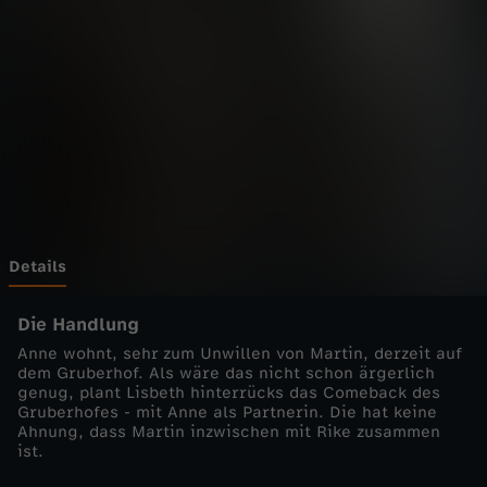
d
o
k
t
o
r
Details
-
Die Handlung
Anne wohnt, sehr zum Unwillen von Martin, derzeit auf
E
dem Gruberhof. Als wäre das nicht schon ärgerlich
genug, plant Lisbeth hinterrücks das Comeback des
Gruberhofes - mit Anne als Partnerin. Die hat keine
r
Ahnung, dass Martin inzwischen mit Rike zusammen
ist.
z