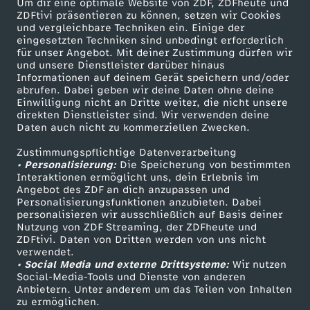
Um dir eine optimale Website von ZDF, ZDFheute und
ZDFtivi präsentieren zu können, setzen wir Cookies
und vergleichbare Techniken ein. Einige der
eingesetzten Techniken sind unbedingt erforderlich
für unser Angebot. Mit deiner Zustimmung dürfen wir
Mehr ZDF
Service
und unsere Dienstleister darüber hinaus
Informationen auf deinem Gerät speichern und/oder
ZDF-Apps
ZDFmitreden
abrufen. Dabei geben wir deine Daten ohne deine
Einwilligung nicht an Dritte weiter, die nicht unsere
Smart TV
Kontakt zum ZDF
direkten Dienstleister sind. Wir verwenden deine
Daten auch nicht zu kommerziellen Zwecken.
ZDFtext
Tickets
Zustimmungspflichtige Datenverarbeitung
Livestreams
Zuschauerservice
• Personalisierung:
Die Speicherung von bestimmten
Sendungen A-Z
Hilfe
Interaktionen ermöglicht uns, dein Erlebnis im
Angebot des ZDF an dich anzupassen und
TV-Programm
Personalisierungsfunktionen anzubieten. Dabei
personalisieren wir ausschließlich auf Basis deiner
Nutzung von ZDF Streaming, der ZDFheute und
ZDFtivi. Daten von Dritten werden von uns nicht
Das ZDF
verwendet.
• Social Media und externe Drittsysteme:
Wir nutzen
ZDF Unternehmen
Social-Media-Tools und Dienste von anderen
Anbietern. Unter anderem um das Teilen von Inhalten
Karriere
zu ermöglichen.