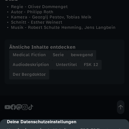
Regie - Oliver Dommenget
Autor - Philipp Roth
Kamera - Georgij Pestov, Tobias Meik
Schnitt - Esther Weinert
Musik - Robert Schulte Hemming, Jens Langbein
Ähnliche Inhalte entdecken
Medical Fiction
Serie
bewegend
Audiodeskription
Untertitel
FSK 12
Der Bergdoktor
Deine Datenschutzeinstellungen
cmp-dialog-description