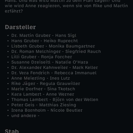
Hans. Und was wird Martin zu dem Plan sagen? Und
e
wie wird Anne reagieren, wenn sie von Rike und Martin
erfährt?
b
Darsteller
e
Dr. Martin Gruber - Hans Sigl
Hans Gruber - Heiko Ruprecht
Lisbeth Gruber - Monika Baumgartner
(
Dr. Roman Melchinger - Siegfried Rauch
Lilli Gruber - Ronja Forcher
Susanne Dreiseitl - Natalie O'Hara
2
Dr. Alexander Kahnweiler - Mark Keller
Dr. Vera Fendrich - Rebecca Immanuel
)
Anne Meierling - Ines Lutz
Rike Jäger - Regula Grauwiller
Marie Dorfner - Sina Tkotsch
Kara Lambert - Anne Werner
Thomas Lambert - Björn von der Wellen
Peter Geis - Matthias Ziesing
Irena Bornholm - Nicole Beutler
und andere -
Stab