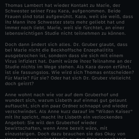
Thomas Lambert hat wieder Kontakt zu Marie, der
w
Schwester seiner Frau Kara, aufgenommen. Beide
Frauen sind total aufgewühlt. Kara, weil sie weiß, dass
ihr Mann ihre Schwester stets mehr geliebt hat und
u
immer noch liebt. Marie, weil sie fürchtet, an einer
lebenswichtigen Studie nicht teilnehmen zu können.
n
Doch dann ändert sich alles. Dr. Gruber glaubt, dass
bei Marie nicht die Beckhoffsche Enzephalitits
g
ausgebrochen ist, sondern dass sie sich mit einem
Virus infiziert hat. Damit würde ihrer Teilnahme an der
Studie nichts im Wege stehen. Als Kara davon erfährt,
e
ist sie fassungslos. Wie wird sich Thomas entscheiden?
Für Marie? Für sie? Oder hat sich Dr. Gruber vielleicht
doch geirrt?
n
Anne wohnt nach wie vor auf dem Gruberhof und
e
wundert sich, warum Lisbeth auf einmal gut gelaunt
auftaucht, sich ein paar Ordner schnappt und wieder
verschwindet. Als Anne kurz darauf im "Wilden Kaiser"
L
mit ihr spricht, macht ihr Lisbeth ein verlockendes
Angebot: Sie will den Gruberhof wieder
bewirtschaften, wenn Anne bereit wäre, mit
i
einzusteigen. Doch dazu brauchen sie das Okay von