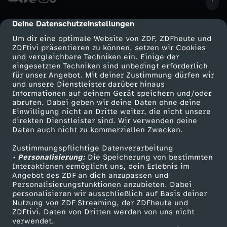
Deine Datenschutzeinstellungen
cmp-dialog-description
Um dir eine optimale Website von ZDF, ZDFheute und
ZDFtivi präsentieren zu können, setzen wir Cookies
und vergleichbare Techniken ein. Einige der
eingesetzten Techniken sind unbedingt erforderlich
für unser Angebot. Mit deiner Zustimmung dürfen wir
Mehr ZDF
Service
und unsere Dienstleister darüber hinaus
Informationen auf deinem Gerät speichern und/oder
ZDF-Apps
ZDFmitreden
abrufen. Dabei geben wir deine Daten ohne deine
Einwilligung nicht an Dritte weiter, die nicht unsere
Smart TV
Kontakt zum ZDF
direkten Dienstleister sind. Wir verwenden deine
Daten auch nicht zu kommerziellen Zwecken.
ZDFtext
Tickets
Zustimmungspflichtige Datenverarbeitung
Livestreams
Zuschauerservice
• Personalisierung:
Die Speicherung von bestimmten
Sendungen A-Z
Hilfe
Interaktionen ermöglicht uns, dein Erlebnis im
Angebot des ZDF an dich anzupassen und
TV-Programm
Personalisierungsfunktionen anzubieten. Dabei
personalisieren wir ausschließlich auf Basis deiner
Nutzung von ZDF Streaming, der ZDFheute und
ZDFtivi. Daten von Dritten werden von uns nicht
Das ZDF
verwendet.