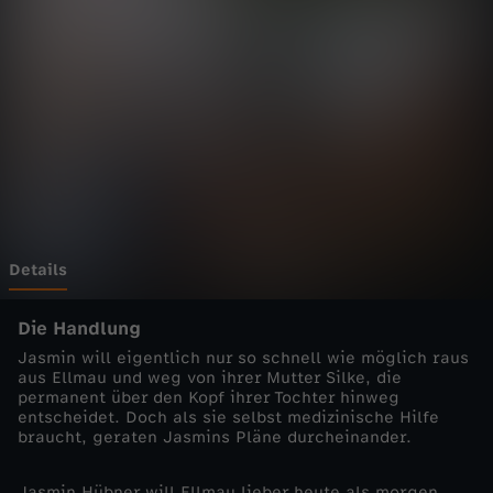
d
o
k
t
o
r
Details
-
Die Handlung
Jasmin will eigentlich nur so schnell wie möglich raus
I
aus Ellmau und weg von ihrer Mutter Silke, die
permanent über den Kopf ihrer Tochter hinweg
entscheidet. Doch als sie selbst medizinische Hilfe
m
braucht, geraten Jasmins Pläne durcheinander.
S
Jasmin Hübner will Ellmau lieber heute als morgen