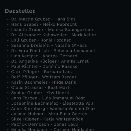
)
Darsteller
Dr. Martin Gruber - Hans Sigl
Hans Gruber - Heiko Ruprecht
Lisbeth Gruber - Monika Baumgartner
Dr. Alexander Kahnweiler - Mark Keller
Lilli Gruber - Ronja Forcher
Susanne Dreiseitl - Natalie O'Hara
Dr. Vera Fendrich - Rebecca Immanuel
Linn Kemper - Andrea Gerhard
Dr. Angelika Rüdiger - Annika Ernst
Paul Richter - Dominic Raacke
Caro Pflüger - Barbara Lanz
Rolf Pflüger - Wolfram Berger
Karin Bachmeier - Hilde Dalik
Claus Strasser - Beat Marti
Sophia Gruber - Ylvi Unertl
Jens-Torben - Luis Immanuel Rost
Josephine Bachmeier - Lieselotte Voß
Anna Sternberg - Vanessa Velemir Diaz
Jasmin Hübner - Mira Elisa Goeres
Silke Hübner - Katja Weitzenböck
Patrick Dernbach - Jonas Laux
Monika Neubauer - Carmen Haidacher