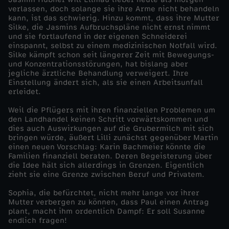
verlassen, doch solange sie ihre Arme nicht behandeln
c
kann, ist das schwierig. Hinzu kommt, dass ihre Mutter
Silke, die Jasmins Aufbruchspläne nicht ernst nimmt
und sie fortlaufend in der eigenen Schneiderei
h
einspannt, selbst zu einem medizinischen Notfall wird.
Silke kämpft schon seit längerer Zeit mit Bewegungs-
und Konzentrationsstörungen, hat bislang aber
a
jegliche ärztliche Behandlung verweigert. Ihre
Einstellung ändert sich, als sie einen Arbeitsunfall
t
erleidet.
Weil die Pflügers mit ihren finanziellen Problemen um
t
den Landhandel keinen Schritt vorwärtskommen und
dies auch Auswirkungen auf die Grubermilch mit sich
bringen würde, äußert Lilli zunächst gegenüber Martin
e
einen neuen Vorschlag: Karin Bachmeier könnte die
Familien finanziell beraten. Deren Begeisterung über
n
die Idee hält sich allerdings in Grenzen. Eigentlich
zieht sie eine Grenze zwischen Beruf und Privatem.
(
Sophia, die befürchtet, nicht mehr lange vor ihrer
Mutter verbergen zu können, dass Paul einen Antrag
plant, macht ihm ordentlich Dampf: Er soll Susanne
1
endlich fragen!