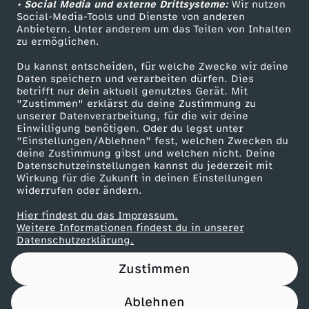
• Social Media und externe Drittsysteme:
Wir nutzen
ZDF Unternehmen
Social-Media-Tools und Dienste von anderen
Anbietern. Unter anderem um das Teilen von Inhalten
Karriere
zu ermöglichen.
Presseportal
Du kannst entscheiden, für welche Zwecke wir deine
ZDF goes Schule
Daten speichern und verarbeiten dürfen. Dies
betrifft nur dein aktuell genutztes Gerät. Mit
Werbefernsehen
"Zustimmen" erklärst du deine Zustimmung zu
unserer Datenverarbeitung, für die wir deine
Mainzelmännchen
Einwilligung benötigen. Oder du legst unter
"Einstellungen/Ablehnen" fest, welchen Zwecken du
deine Zustimmung gibst und welchen nicht. Deine
Datenschutzeinstellungen kannst du jederzeit mit
Wirkung für die Zukunft in deinen Einstellungen
widerrufen oder ändern.
Hier findest du das Impressum.
Partner
Weitere Informationen findest du in unserer
Datenschutzerklärung.
Zustimmen
Ablehnen