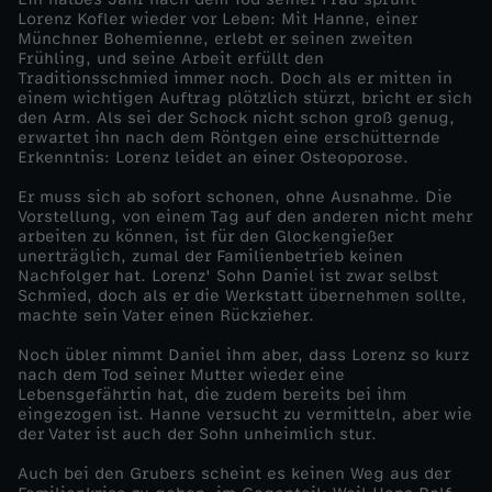
Lorenz Kofler wieder vor Leben: Mit Hanne, einer
l
Münchner Bohemienne, erlebt er seinen zweiten
Frühling, und seine Arbeit erfüllt den
Traditionsschmied immer noch. Doch als er mitten in
a
einem wichtigen Auftrag plötzlich stürzt, bricht er sich
den Arm. Als sei der Schock nicht schon groß genug,
erwartet ihn nach dem Röntgen eine erschütternde
n
Erkenntnis: Lorenz leidet an einer Osteoporose.
d
Er muss sich ab sofort schonen, ohne Ausnahme. Die
Vorstellung, von einem Tag auf den anderen nicht mehr
arbeiten zu können, ist für den Glockengießer
(
unerträglich, zumal der Familienbetrieb keinen
Nachfolger hat. Lorenz' Sohn Daniel ist zwar selbst
Schmied, doch als er die Werkstatt übernehmen sollte,
2
machte sein Vater einen Rückzieher.
)
Noch übler nimmt Daniel ihm aber, dass Lorenz so kurz
nach dem Tod seiner Mutter wieder eine
Lebensgefährtin hat, die zudem bereits bei ihm
eingezogen ist. Hanne versucht zu vermitteln, aber wie
der Vater ist auch der Sohn unheimlich stur.
Auch bei den Grubers scheint es keinen Weg aus der