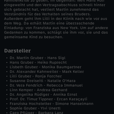
Familienkrise zu geben, im Gegenteil: Weil Hans Rolf
eingeweiht und den Vertragsabschluss schnell hinter
sich gebracht hat, verliert Martin zunehmend das
Verständnis für das Verhalten seines Bruders.
Außerdem geht ihm Lilli in der Klinik nach wie vor aus
dem Weg. Da erhält Martin eine überraschende
Einladung: von Franziska aus New York. Um auf andere
Gedanken zu kommen, schlägt sie ihm vor, sie und das
gemeinsame Kind zu besuchen.
Darsteller
Dr. Martin Gruber - Hans Sigl
Hans Gruber - Heiko Ruprecht
Lisbeth Gruber - Monika Baumgartner
Dr. Alexander Kahnweiler - Mark Keller
Lilli Gruber - Ronja Forcher
Susanne Dreiseitl - Natalie O'Hara
Dr. Vera Fendrich - Rebecca Immanuel
Linn Kemper - Andrea Gerhard
Dr. Angelika Rüdiger - Annika Ernst
Prof. Dr. Timur Tippner - Ercan Karaçayli
Franziska Hochstetter - Simone Hanselmann
Sophie Gruber - Ylvi Unertl
Caro Pflüger - Barbara Lanz