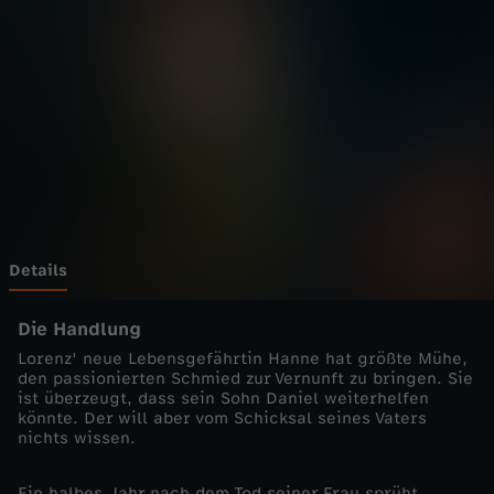
d
o
k
t
o
r
Details
-
Die Handlung
Lorenz' neue Lebensgefährtin Hanne hat größte Mühe,
N
den passionierten Schmied zur Vernunft zu bringen. Sie
ist überzeugt, dass sein Sohn Daniel weiterhelfen
könnte. Der will aber vom Schicksal seines Vaters
e
nichts wissen.
u
Ein halbes Jahr nach dem Tod seiner Frau sprüht