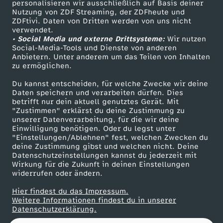
personalisieren wir ausschließlich auf Basis deiner
Nutzung von ZDF Streaming, der ZDFheute und
ZDFtivi. Daten von Dritten werden von uns nicht
Das ZDF
verwendet.
• Social Media und externe Drittsysteme:
Wir nutzen
ZDF Unternehmen
Social-Media-Tools und Dienste von anderen
Anbietern. Unter anderem um das Teilen von Inhalten
Karriere
zu ermöglichen.
Presseportal
Du kannst entscheiden, für welche Zwecke wir deine
ZDF goes Schule
Daten speichern und verarbeiten dürfen. Dies
betrifft nur dein aktuell genutztes Gerät. Mit
Werbefernsehen
"Zustimmen" erklärst du deine Zustimmung zu
unserer Datenverarbeitung, für die wir deine
Mainzelmännchen
Einwilligung benötigen. Oder du legst unter
"Einstellungen/Ablehnen" fest, welchen Zwecken du
deine Zustimmung gibst und welchen nicht. Deine
Datenschutzeinstellungen kannst du jederzeit mit
Wirkung für die Zukunft in deinen Einstellungen
widerrufen oder ändern.
Hier findest du das Impressum.
Partner
Weitere Informationen findest du in unserer
Datenschutzerklärung.