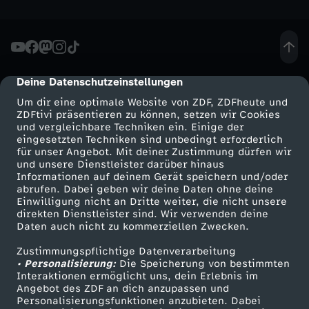
Deine Datenschutzeinstellungen
cmp-dialog-description
Um dir eine optimale Website von ZDF, ZDFheute und
ZDFtivi präsentieren zu können, setzen wir Cookies
und vergleichbare Techniken ein. Einige der
eingesetzten Techniken sind unbedingt erforderlich
für unser Angebot. Mit deiner Zustimmung dürfen wir
Mehr ZDF
Service
und unsere Dienstleister darüber hinaus
Informationen auf deinem Gerät speichern und/oder
ZDF-Apps
ZDFmitreden
abrufen. Dabei geben wir deine Daten ohne deine
Einwilligung nicht an Dritte weiter, die nicht unsere
Smart TV
Kontakt zum ZDF
direkten Dienstleister sind. Wir verwenden deine
Daten auch nicht zu kommerziellen Zwecken.
ZDFtext
Tickets
Zustimmungspflichtige Datenverarbeitung
Livestreams
Zuschauerservice
• Personalisierung:
Die Speicherung von bestimmten
Sendungen A-Z
Hilfe
Interaktionen ermöglicht uns, dein Erlebnis im
Angebot des ZDF an dich anzupassen und
TV-Programm
Personalisierungsfunktionen anzubieten. Dabei