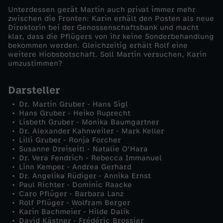
)
Unterdessen gerät Martin auch privat immer mehr
zwischen die Fronten: Karin erhält den Posten als neue
Direktorin bei der Genossenschaftsbank und macht
klar, dass die Pflügers von ihr keine Sonderbehandlung
bekommen werden. Gleichzeitig erhält Rolf eine
weitere Hiobsbotschaft. Soll Martin versuchen, Karin
umzustimmen?
Darsteller
Dr. Martin Gruber - Hans Sigl
Hans Gruber - Heiko Ruprecht
Lisbeth Gruber - Monika Baumgartner
Dr. Alexander Kahnweiler - Mark Keller
Lilli Gruber - Ronja Forcher
Susanne Dreiseitl - Natalie O'Hara
Dr. Vera Fendrich - Rebecca Immanuel
Linn Kemper - Andrea Gerhard
Dr. Angelika Rüdiger - Annika Ernst
Paul Richter - Dominic Raacke
Caro Pflüger - Barbara Lanz
Rolf Pflüger - Wolfram Berger
Karin Bachmeier - Hilde Dalik
David Kästner - Frédéric Brossier