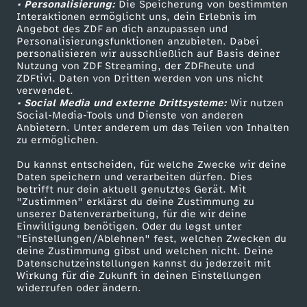
• Personalisierung:
Die Speicherung von bestimmten
Sendungen A-Z
Hilfe
Interaktionen ermöglicht uns, dein Erlebnis im
Angebot des ZDF an dich anzupassen und
TV-Programm
Personalisierungsfunktionen anzubieten. Dabei
personalisieren wir ausschließlich auf Basis deiner
Nutzung von ZDF Streaming, der ZDFheute und
ZDFtivi. Daten von Dritten werden von uns nicht
Das ZDF
verwendet.
• Social Media und externe Drittsysteme:
Wir nutzen
ZDF Unternehmen
Social-Media-Tools und Dienste von anderen
Anbietern. Unter anderem um das Teilen von Inhalten
Karriere
zu ermöglichen.
Presseportal
Du kannst entscheiden, für welche Zwecke wir deine
ZDF goes Schule
Daten speichern und verarbeiten dürfen. Dies
betrifft nur dein aktuell genutztes Gerät. Mit
Werbefernsehen
"Zustimmen" erklärst du deine Zustimmung zu
unserer Datenverarbeitung, für die wir deine
Mainzelmännchen
Einwilligung benötigen. Oder du legst unter
"Einstellungen/Ablehnen" fest, welchen Zwecken du
deine Zustimmung gibst und welchen nicht. Deine
Datenschutzeinstellungen kannst du jederzeit mit
Wirkung für die Zukunft in deinen Einstellungen
widerrufen oder ändern.