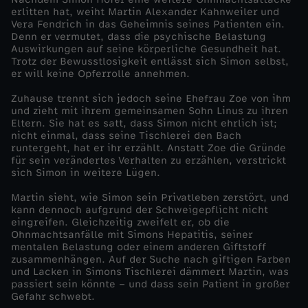
erlitten hat, weiht Martin Alexander Kahnweiler und
t
Vera Fendrich in das Geheimnis seines Patienten ein.
Denn er vermutet, dass die psychische Belastung
Auswirkungen auf seine körperliche Gesundheit hat.
f
Trotz der Bewusstlosigkeit entlässt sich Simon selbst,
er will keine Opferrolle annehmen.
o
Zuhause trennt sich jedoch seine Ehefrau Zoe von ihm
und zieht mit ihrem gemeinsamen Sohn Linus zu ihren
l
Eltern. Sie hat es satt, dass Simon nicht ehrlich ist;
nicht einmal, dass seine Tischlerei den Bach
runtergeht, hat er ihr erzählt. Anstatt Zoe die Gründe
g
für sein verändertes Verhalten zu erzählen, verstrickt
sich Simon in weitere Lügen.
e
Martin sieht, wie Simon sein Privatleben zerstört, und
kann dennoch aufgrund der Schweigepflicht nicht
n
eingreifen. Gleichzeitig zweifelt er, ob die
Ohnmachtsanfälle mit Simons Hepatitis, seiner
mentalen Belastung oder einem anderen Giftstoff
(
zusammenhängen. Auf der Suche nach giftigen Farben
und Lacken in Simons Tischlerei dämmert Martin, was
passiert sein könnte – und dass sein Patient in großer
2
Gefahr schwebt.