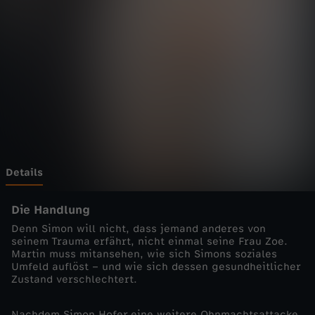
d
Wechseln zu: ZDFheute
o
k
t
o
r
Details
-
Die Handlung
Denn Simon will nicht, dass jemand anderes von
S
seinem Trauma erfährt, nicht einmal seine Frau Zoe.
Martin muss mitansehen, wie sich Simons soziales
Umfeld auflöst – und wie sich dessen gesundheitlicher
p
Zustand verschlechtert.
ä
Nachdem Simon Hofer eine weitere Ohnmachtsattacke