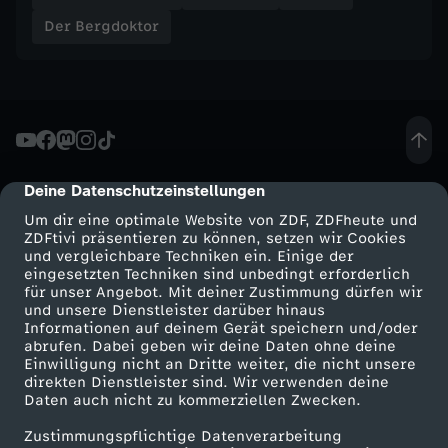
Der Bergdoktor
Deine Datenschutzeinstellungen
cmp-dialog-description
Um dir eine optimale Website von ZDF, ZDFheute und
ZDFtivi präsentieren zu können, setzen wir Cookies
und vergleichbare Techniken ein. Einige der
eingesetzten Techniken sind unbedingt erforderlich
für unser Angebot. Mit deiner Zustimmung dürfen wir
Mehr ZDF
Service
und unsere Dienstleister darüber hinaus
Informationen auf deinem Gerät speichern und/oder
ZDF-Apps
ZDFmitreden
abrufen. Dabei geben wir deine Daten ohne deine
Einwilligung nicht an Dritte weiter, die nicht unsere
Smart TV
Kontakt zum ZDF
direkten Dienstleister sind. Wir verwenden deine
Daten auch nicht zu kommerziellen Zwecken.
ZDFtext
Tickets
Zustimmungspflichtige Datenverarbeitung
Livestreams
Zuschauerservice