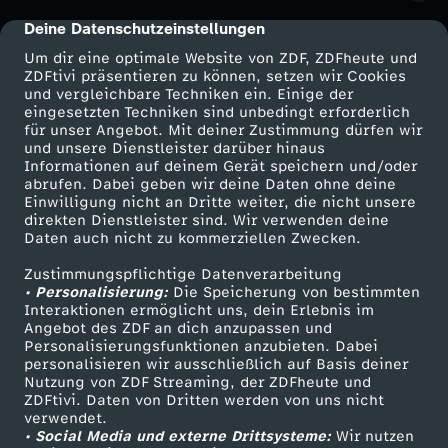
Deine Datenschutzeinstellungen
cmp-dialog-description
Um dir eine optimale Website von ZDF, ZDFheute und
ZDFtivi präsentieren zu können, setzen wir Cookies
und vergleichbare Techniken ein. Einige der
eingesetzten Techniken sind unbedingt erforderlich
für unser Angebot. Mit deiner Zustimmung dürfen wir
Mehr ZDF
Service
und unsere Dienstleister darüber hinaus
Informationen auf deinem Gerät speichern und/oder
ZDF-Apps
ZDFmitreden
abrufen. Dabei geben wir deine Daten ohne deine
Einwilligung nicht an Dritte weiter, die nicht unsere
Smart TV
Kontakt zum ZDF
direkten Dienstleister sind. Wir verwenden deine
Daten auch nicht zu kommerziellen Zwecken.
ZDFtext
Tickets
Zustimmungspflichtige Datenverarbeitung
Livestreams
Zuschauerservice
• Personalisierung:
Die Speicherung von bestimmten
Sendungen A-Z
Hilfe
Interaktionen ermöglicht uns, dein Erlebnis im
Angebot des ZDF an dich anzupassen und
TV-Programm
Personalisierungsfunktionen anzubieten. Dabei
personalisieren wir ausschließlich auf Basis deiner
Nutzung von ZDF Streaming, der ZDFheute und
ZDFtivi. Daten von Dritten werden von uns nicht
Das ZDF
verwendet.
• Social Media und externe Drittsysteme:
Wir nutzen
ZDF Unternehmen