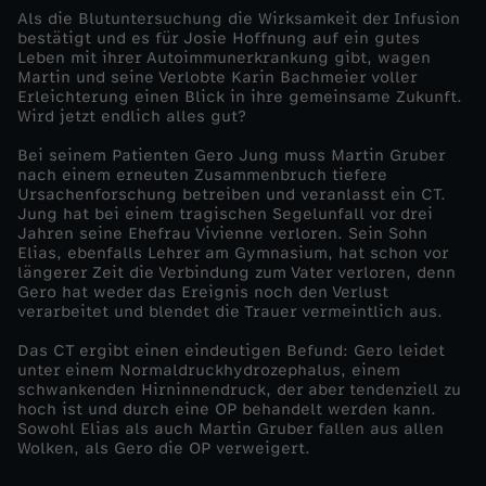
Als die Blutuntersuchung die Wirksamkeit der Infusion
e
bestätigt und es für Josie Hoffnung auf ein gutes
Leben mit ihrer Autoimmunerkrankung gibt, wagen
Martin und seine Verlobte Karin Bachmeier voller
r
Erleichterung einen Blick in ihre gemeinsame Zukunft.
Wird jetzt endlich alles gut?
z
Bei seinem Patienten Gero Jung muss Martin Gruber
nach einem erneuten Zusammenbruch tiefere
e
Ursachenforschung betreiben und veranlasst ein CT.
Jung hat bei einem tragischen Segelunfall vor drei
Jahren seine Ehefrau Vivienne verloren. Sein Sohn
i
Elias, ebenfalls Lehrer am Gymnasium, hat schon vor
längerer Zeit die Verbindung zum Vater verloren, denn
Gero hat weder das Ereignis noch den Verlust
h
verarbeitet und blendet die Trauer vermeintlich aus.
l
Das CT ergibt einen eindeutigen Befund: Gero leidet
unter einem Normaldruckhydrozephalus, einem
schwankenden Hirninnendruck, der aber tendenziell zu
i
hoch ist und durch eine OP behandelt werden kann.
Sowohl Elias als auch Martin Gruber fallen aus allen
Wolken, als Gero die OP verweigert.
c