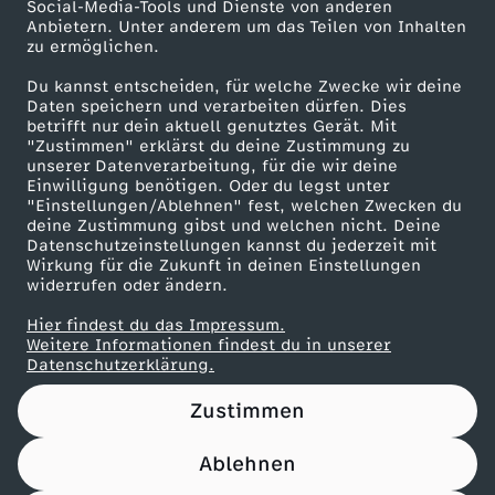
Social-Media-Tools und Dienste von anderen
Anbietern. Unter anderem um das Teilen von Inhalten
Karriere
zu ermöglichen.
Presseportal
Du kannst entscheiden, für welche Zwecke wir deine
ZDF goes Schule
Daten speichern und verarbeiten dürfen. Dies
betrifft nur dein aktuell genutztes Gerät. Mit
Werbefernsehen
"Zustimmen" erklärst du deine Zustimmung zu
unserer Datenverarbeitung, für die wir deine
Mainzelmännchen
Einwilligung benötigen. Oder du legst unter
"Einstellungen/Ablehnen" fest, welchen Zwecken du
deine Zustimmung gibst und welchen nicht. Deine
Datenschutzeinstellungen kannst du jederzeit mit
Wirkung für die Zukunft in deinen Einstellungen
widerrufen oder ändern.
Hier findest du das Impressum.
Partner
Weitere Informationen findest du in unserer
Datenschutzerklärung.
Zustimmen
Ablehnen
Nutzungsbedingungen
Datenschutz
Datenschutz-Einstellungen