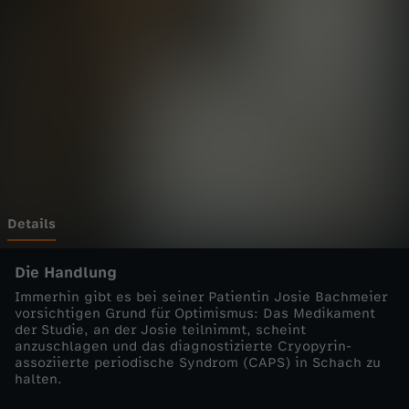
d
o
k
t
o
r
Details
-
Die Handlung
Immerhin gibt es bei seiner Patientin Josie Bachmeier
U
vorsichtigen Grund für Optimismus: Das Medikament
der Studie, an der Josie teilnimmt, scheint
anzuschlagen und das diagnostizierte Cryopyrin-
n
assoziierte periodische Syndrom (CAPS) in Schach zu
halten.
v