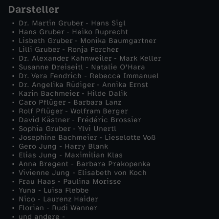
Darsteller
h
Dr. Martin Gruber - Hans Sigl
Hans Gruber - Heiko Ruprecht
Lisbeth Gruber - Monika Baumgartner
Lilli Gruber - Ronja Forcher
Dr. Alexander Kahnweiler - Mark Keller
Susanne Dreiseitl - Natalie O'Hara
Dr. Vera Fendrich - Rebecca Immanuel
Dr. Angelika Rüdiger - Annika Ernst
Karin Bachmeier - Hilde Dalik
Caro Pflüger - Barbara Lanz
Rolf Pflüger - Wolfram Berger
David Kästner - Frédéric Brossier
Sophia Gruber - Ylvi Unertl
Josephine Bachmeier - Lieselotte Voß
Gero Jung - Harry Blank
Elias Jung - Maximilian Klas
Anna Bregent - Barbara Prakopenka
Vivienne Jung - Elisabeth von Koch
Frau Haas - Paulina Morisse
Yuna - Luisa Flebbe
Nico - Laurenz Haider
Florian - Rudi Wanner
und andere -