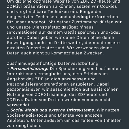
Um dir eine optimale Website von ZDF, ZDFheute und
ZDFtivi präsentieren zu können, setzen wir Cookies
und vergleichbare Techniken ein. Einige der
eingesetzten Techniken sind unbedingt erforderlich
für unser Angebot. Mit deiner Zustimmung dürfen wir
Mehr ZDF
Service
und unsere Dienstleister darüber hinaus
Informationen auf deinem Gerät speichern und/oder
ZDF-Apps
ZDFmitreden
abrufen. Dabei geben wir deine Daten ohne deine
Einwilligung nicht an Dritte weiter, die nicht unsere
Smart TV
Kontakt zum ZDF
direkten Dienstleister sind. Wir verwenden deine
Daten auch nicht zu kommerziellen Zwecken.
ZDFtext
Tickets
Zustimmungspflichtige Datenverarbeitung
Livestreams
Zuschauerservice
• Personalisierung:
Die Speicherung von bestimmten
Sendungen A-Z
Hilfe
Interaktionen ermöglicht uns, dein Erlebnis im
Angebot des ZDF an dich anzupassen und
TV-Programm
Personalisierungsfunktionen anzubieten. Dabei
personalisieren wir ausschließlich auf Basis deiner
Nutzung von ZDF Streaming, der ZDFheute und
ZDFtivi. Daten von Dritten werden von uns nicht
Das ZDF
verwendet.
• Social Media und externe Drittsysteme:
Wir nutzen
ZDF Unternehmen
Social-Media-Tools und Dienste von anderen
Anbietern. Unter anderem um das Teilen von Inhalten
Karriere
zu ermöglichen.