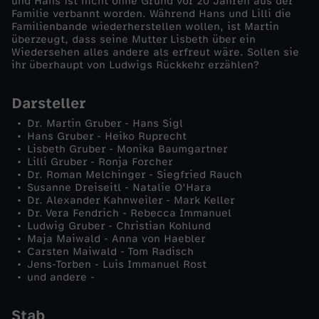
und Hans ist nicht ohne Grund vor 20 Jahren aus der
(
Familie verbannt worden. Während Hans und Lilli die
Familienbande wiederherstellen wollen, ist Martin
überzeugt, dass seine Mutter Lisbeth über ein
2
Wiedersehen alles andere als erfreut wäre. Sollen sie
ihr überhaupt von Ludwigs Rückkehr erzählen?
)
Darsteller
Dr. Martin Gruber - Hans Sigl
Hans Gruber - Heiko Ruprecht
Lisbeth Gruber - Monika Baumgartner
Lilli Gruber - Ronja Forcher
Dr. Roman Melchinger - Siegfried Rauch
Susanne Dreiseitl - Natalie O'Hara
Dr. Alexander Kahnweiler - Mark Keller
Dr. Vera Fendrich - Rebecca Immanuel
Ludwig Gruber - Christian Kohlund
Maja Maiwald - Anna von Haebler
Carsten Maiwald - Tom Radisch
Jens-Torben - Luis Immanuel Rost
und andere -
Stab