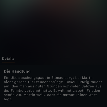
d
o
k
t
o
r
Details
-
Die Handlung
Ein Überraschungsgast in Ellmau sorgt bei Martin
W
nicht gerade für Freudensprünge. Onkel Ludwig taucht
auf, den man aus guten Gründen vor vielen Jahren aus
der Familie verbannt hatte. Er will mit Lisbeth Frieden
u
schließen. Martin weiß, dass sie darauf keinen Wert
legt.
n