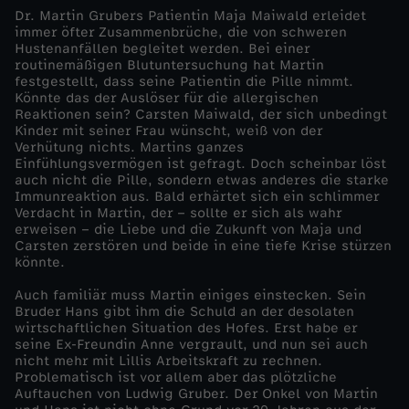
Dr. Martin Grubers Patientin Maja Maiwald erleidet
s
immer öfter Zusammenbrüche, die von schweren
Hustenanfällen begleitet werden. Bei einer
routinemäßigen Blutuntersuchung hat Martin
c
festgestellt, dass seine Patientin die Pille nimmt.
Könnte das der Auslöser für die allergischen
Reaktionen sein? Carsten Maiwald, der sich unbedingt
h
Kinder mit seiner Frau wünscht, weiß von der
Verhütung nichts. Martins ganzes
t
Einfühlungsvermögen ist gefragt. Doch scheinbar löst
auch nicht die Pille, sondern etwas anderes die starke
Immunreaktion aus. Bald erhärtet sich ein schlimmer
r
Verdacht in Martin, der – sollte er sich als wahr
erweisen – die Liebe und die Zukunft von Maja und
Carsten zerstören und beide in eine tiefe Krise stürzen
ä
könnte.
u
Auch familiär muss Martin einiges einstecken. Sein
Bruder Hans gibt ihm die Schuld an der desolaten
wirtschaftlichen Situation des Hofes. Erst habe er
m
seine Ex-Freundin Anne vergrault, und nun sei auch
nicht mehr mit Lillis Arbeitskraft zu rechnen.
Problematisch ist vor allem aber das plötzliche
e
Auftauchen von Ludwig Gruber. Der Onkel von Martin