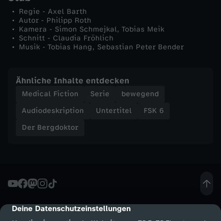
Regie - Axel Barth
Autor - Philipp Roth
Kamera - Simon Schmejkal, Tobias Meik
Schnitt - Claudia Fröhlich
Musik - Tobias Hang, Sebastian Peter Bender
Ähnliche Inhalte entdecken
Medical Fiction
Serie
bewegend
Audiodeskription
Untertitel
FSK 6
Der Bergdoktor
Deine Datenschutzeinstellungen
cmp-dialog-description