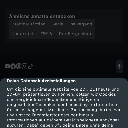
l
Ähnliche Inhalte entdecken
l
Medical Fiction
Serie
bewegend
u
Untertitel
FSK 6
Der Bergdoktor
n
g
e
Deine Datenschutzeinstellungen
cmp-dialog-description
n
Um dir eine optimale Website von ZDF, ZDFheute und
ZDFtivi präsentieren zu können, setzen wir Cookies
und vergleichbare Techniken ein. Einige der
eingesetzten Techniken sind unbedingt erforderlich
für unser Angebot. Mit deiner Zustimmung dürfen wir
Mehr ZDF
Service
und unsere Dienstleister darüber hinaus
Informationen auf deinem Gerät speichern und/oder
ZDF-Apps
ZDFmitreden
abrufen. Dabei geben wir deine Daten ohne deine