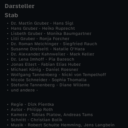
Darsteller
s
Stab
Dr. Martin Gruber - Hans Sigl
c
Hans Gruber - Heiko Ruprecht
Lisbeth Gruber - Monika Baumgartner
h
Lilli Gruber - Ronja Forcher
Dr. Roman Melchinger - Siegfried Rauch
Susanne Dreiseitl - Natalie O'Hara
v
Dr. Alexander Kahnweiler - Mark Keller
Dr. Lena Imhoff - Pia Baresch
Jonas Ellert - Fabian Elias Huber
o
Michael König - Daniel Roesner
Wolfgang Tannenberg - Nicki von Tempelhoff
r
Nicole Schneider - Sophia Thomalla
Stefanie Tannenberg - Diane Willems
und andere -
s
Regie - Dirk Pientka
t
Autor - Philipp Roth
Kamera - Tobias Platow, Andreas Tams
e
Schnitt - Christian Bolik
Musik - Robert Schulte Hemming, Jens Langbein