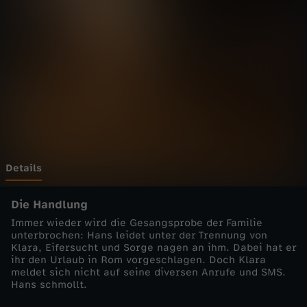
d
o
k
t
o
r
Details
-
Die Handlung
Immer wieder wird die Gesangsprobe der Familie
W
unterbrochen: Hans leidet unter der Trennung von
Klara, Eifersucht und Sorge nagen an ihm. Dabei hat er
ihr den Urlaub in Rom vorgeschlagen. Doch Klara
u
meldet sich nicht auf seine diversen Anrufe und SMS.
Hans schmollt.
n