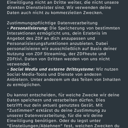
Einwilligung nicht an Dritte weiter, die nicht unsere
Smart TV
Kontakt zum ZDF
direkten Dienstleister sind. Wir verwenden deine
Daten auch nicht zu kommerziellen Zwecken.
ZDFtext
Tickets
Zustimmungspflichtige Datenverarbeitung
Livestreams
Zuschauerservice
• Personalisierung:
Die Speicherung von bestimmten
Sendungen A-Z
Hilfe
Interaktionen ermöglicht uns, dein Erlebnis im
Angebot des ZDF an dich anzupassen und
TV-Programm
Personalisierungsfunktionen anzubieten. Dabei
personalisieren wir ausschließlich auf Basis deiner
Nutzung von ZDF Streaming, der ZDFheute und
ZDFtivi. Daten von Dritten werden von uns nicht
Das ZDF
verwendet.
• Social Media und externe Drittsysteme:
Wir nutzen
ZDF Unternehmen
Social-Media-Tools und Dienste von anderen
Anbietern. Unter anderem um das Teilen von Inhalten
Karriere
zu ermöglichen.
Presseportal
Du kannst entscheiden, für welche Zwecke wir deine
ZDF goes Schule
Daten speichern und verarbeiten dürfen. Dies
betrifft nur dein aktuell genutztes Gerät. Mit
Werbefernsehen
"Zustimmen" erklärst du deine Zustimmung zu
unserer Datenverarbeitung, für die wir deine
Mainzelmännchen
Einwilligung benötigen. Oder du legst unter
"Einstellungen/Ablehnen" fest, welchen Zwecken du