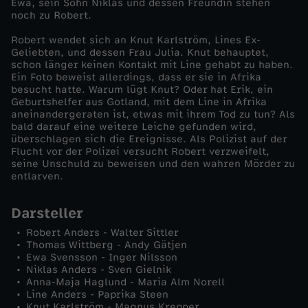
Ewa, sein Sohn Niklas und dessen Freundin stehen
e
noch zu Robert.
Robert wendet sich an Knut Karlström, Lines Ex-
r
Geliebten, und dessen Frau Julia. Knut behauptet,
schon länger keinen Kontakt mit Line gehabt zu haben.
Ein Foto beweist allerdings, dass er sie in Afrika
w
besucht hatte. Warum lügt Knut? Oder hat Erik, ein
Geburtshelfer aus Gotland, mit dem Line in Afrika
i
aneinandergeraten ist, etwas mit ihrem Tod zu tun? Als
bald darauf eine weitere Leiche gefunden wird,
überschlagen sich die Ereignisse. Als Polizist auf der
r
Flucht vor der Polizei versucht Robert verzweifelt,
seine Unschuld zu beweisen und den wahren Mörder zu
entlarven.
k
o
Darsteller
Robert Anders - Walter Sittler
m
Thomas Wittberg - Andy Gätjen
Ewa Svensson - Inger Nilsson
Niklas Anders - Sven Gielnik
m
Anna-Maja Haglund - Maria Alm Norell
Line Anders - Paprika Steen
Knut Karlström - Magnus Krepper