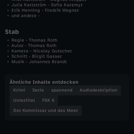
e
Julia Karlström - Sofia Karemyr
Erik Henning - Fredrik Wagner
n
und andere -
,
Stab
Regie - Thomas Roth
w
Autor - Thomas Roth
Kamera - Nicolay Gutscher
Schnitt - Birgit Gasser
o
Musik - Johannes Brandt
h
Ähnliche Inhalte entdecken
i
Krimi
Serie
spannend
Audiodeskription
Untertitel
FSK 6
n
Der Kommissar und das Meer
w
i