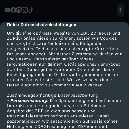
r
g
Deine Datenschutzeinstellungen
cmp-dialog-description
Um dir eine optimale Website von ZDF, ZDFheute und
e
ZDFtivi präsentieren zu können, setzen wir Cookies
und vergleichbare Techniken ein. Einige der
eingesetzten Techniken sind unbedingt erforderlich
h
für unser Angebot. Mit deiner Zustimmung dürfen wir
Mehr ZDF
Service
und unsere Dienstleister darüber hinaus
Informationen auf deinem Gerät speichern und/oder
e
ZDF-Apps
ZDFmitreden
abrufen. Dabei geben wir deine Daten ohne deine
Einwilligung nicht an Dritte weiter, die nicht unsere
Smart TV
Kontakt zum ZDF
n
direkten Dienstleister sind. Wir verwenden deine
Daten auch nicht zu kommerziellen Zwecken.
ZDFtext
Tickets
Zustimmungspflichtige Datenverarbeitung
Livestreams
Zuschauerservice
• Personalisierung:
Die Speicherung von bestimmten
Sendungen A-Z
Hilfe
Interaktionen ermöglicht uns, dein Erlebnis im
Angebot des ZDF an dich anzupassen und
TV-Programm
Personalisierungsfunktionen anzubieten. Dabei
personalisieren wir ausschließlich auf Basis deiner
Nutzung von ZDF Streaming, der ZDFheute und