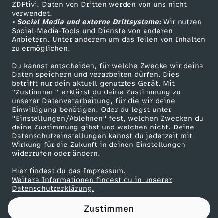
ZDFtivi. Daten von Dritten werden von uns nicht
Das ZDF
verwendet.
• Social Media und externe Drittsysteme:
Wir nutzen
ZDF Unternehmen
Social-Media-Tools und Dienste von anderen
Anbietern. Unter anderem um das Teilen von Inhalten
Karriere
zu ermöglichen.
Presseportal
Du kannst entscheiden, für welche Zwecke wir deine
ZDF goes Schule
Daten speichern und verarbeiten dürfen. Dies
betrifft nur dein aktuell genutztes Gerät. Mit
Werbefernsehen
"Zustimmen" erklärst du deine Zustimmung zu
unserer Datenverarbeitung, für die wir deine
Mainzelmännchen
Einwilligung benötigen. Oder du legst unter
"Einstellungen/Ablehnen" fest, welchen Zwecken du
deine Zustimmung gibst und welchen nicht. Deine
Datenschutzeinstellungen kannst du jederzeit mit
Wirkung für die Zukunft in deinen Einstellungen
widerrufen oder ändern.
Hier findest du das Impressum.
Partner
Weitere Informationen findest du in unserer
Datenschutzerklärung.
Zustimmen