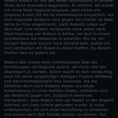
Robert Anders ist von der neuen Verstärkung in seinem
Team nicht besonders begeistert. Es scheint, als würde
s
mit Anna-Maja Haglund langsam, aber sicher ein
jüngerer Ersatz für ihn im Kommissariat eingeführt. Als
sich Haglunds Verdacht sich gegen ihn richtet, er habe
M
seine Ex-Frau umgebracht, steht Roberts Leben auf
dem Kopf. Line Anders verbrachte viele Jahre nach
ihrer Trennung von Robert in Afrika, um dort in einem
e
Krankenhaus als Hebamme zu arbeiten. Als sie vor
einigen Monaten zurück nach Gotland kam, wollte sie
e
sich vermutlich mit Ihrem Ex-Mann treffen. Zu diesem
Treffen kam es jedoch nie.
r
Robert hält immer mehr Informationen über die
Ermittlungen vor Haglund zurück, um nicht vom Fall
abgezogen zu werden. Damit macht er sich verdächtig,
-
auch für seine langjährigen Kollegen Thomas Wittberg
und Gerichtsmedizinerin Ewa Svensson. Als die
W
Ermittler dann noch Roberts Namen als letzte
Aufzeichnung in Lines Notizen finden, verhärtet sich
der Verdacht gegen ihn. Zusätzlich beweisen
o
Handydaten, dass Robert sich zur Tatzeit in der Gegend
aufhielt, wo Lines Leiche gefunden wurde. Er muss
untertauchen, um sich einer Verhaftung zu entziehen
h
und weiter nach dem Mörder suchen zu können. Nur