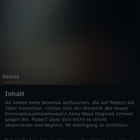
i
s
s
a
r
u
Details
n
Inhalt
Da immer mehr Beweise auftauchen, die auf Robert als
d
Täter hinweisen, richtet sich der Verdacht der neuen
Kriminalhauptkommissarin Anna-Maja Haglund schnell
gegen ihn. Robert lässt sich nicht so leicht
d
abservieren und beginnt, im Alleingang zu ermitteln.
a