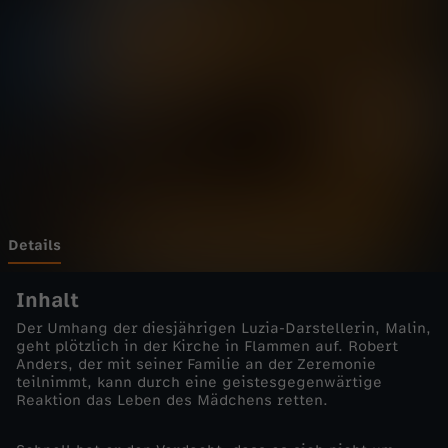
i
s
s
a
r
u
Details
n
Inhalt
Der Umhang der diesjährigen Luzia-Darstellerin, Malin,
d
geht plötzlich in der Kirche in Flammen auf. Robert
Anders, der mit seiner Familie an der Zeremonie
teilnimmt, kann durch eine geistesgegenwärtige
d
Reaktion das Leben des Mädchens retten.
a