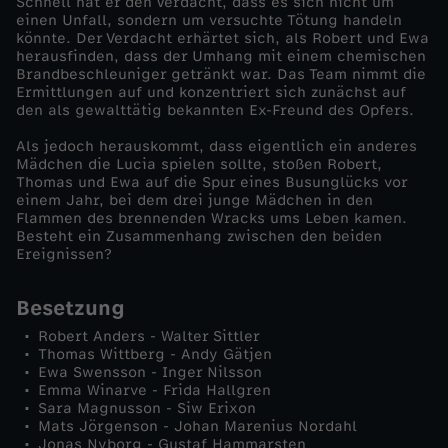
Schnell hat er den Verdacht, dass es sich nicht um
einen Unfall, sondern um versuchte Tötung handeln
s
könnte. Der Verdacht erhärtet sich, als Robert und Ewa
herausfinden, dass der Umhang mit einem chemischen
Brandbeschleuniger getränkt war. Das Team nimmt die
M
Ermittlungen auf und konzentriert sich zunächst auf
den als gewalttätig bekannten Ex-Freund des Opfers.
e
Als jedoch herauskommt, dass eigentlich ein anderes
Mädchen die Lucia spielen sollte, stoßen Robert,
e
Thomas und Ewa auf die Spur eines Busunglücks vor
einem Jahr, bei dem drei junge Mädchen in den
Flammen des brennenden Wracks ums Leben kamen.
r
Besteht ein Zusammenhang zwischen den beiden
Ereignissen?
-
Besetzung
L
Robert Anders - Walter Sittler
Thomas Wittberg - Andy Gätjen
i
Ewa Swensson - Inger Nilsson
Emma Winarve - Frida Hallgren
Sara Magnusson - Siw Erixon
c
Mats Jörgenson - Johan Marenius Nordahl
Jonas Nyborg - Gustaf Hammarsten