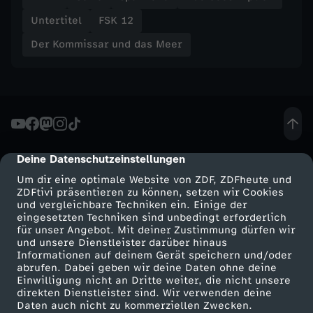
Untertitel
FSK 12
Der Kommissar und das Meer
Deine Datenschutzeinstellungen
cmp-dialog-description
Um dir eine optimale Website von ZDF, ZDFheute und
ZDFtivi präsentieren zu können, setzen wir Cookies
und vergleichbare Techniken ein. Einige der
eingesetzten Techniken sind unbedingt erforderlich
für unser Angebot. Mit deiner Zustimmung dürfen wir
Mehr ZDF
Service
und unsere Dienstleister darüber hinaus
Informationen auf deinem Gerät speichern und/oder
ZDF-Apps
ZDFmitreden
abrufen. Dabei geben wir deine Daten ohne deine
Einwilligung nicht an Dritte weiter, die nicht unsere
Smart TV
Kontakt zum ZDF
direkten Dienstleister sind. Wir verwenden deine
Daten auch nicht zu kommerziellen Zwecken.
ZDFtext
Tickets