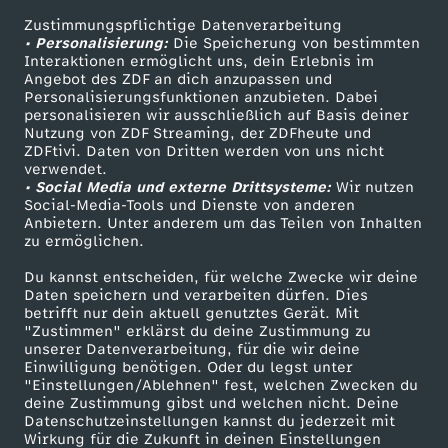
Zustimmungspflichtige Datenverarbeitung
Livestreams
Zuschauerservice
• Personalisierung:
Die Speicherung von bestimmten
Sendungen A-Z
Hilfe
Interaktionen ermöglicht uns, dein Erlebnis im
Angebot des ZDF an dich anzupassen und
TV-Programm
Personalisierungsfunktionen anzubieten. Dabei
personalisieren wir ausschließlich auf Basis deiner
Nutzung von ZDF Streaming, der ZDFheute und
ZDFtivi. Daten von Dritten werden von uns nicht
Das ZDF
verwendet.
• Social Media und externe Drittsysteme:
Wir nutzen
ZDF Unternehmen
Social-Media-Tools und Dienste von anderen
Anbietern. Unter anderem um das Teilen von Inhalten
Karriere
zu ermöglichen.
Presseportal
Du kannst entscheiden, für welche Zwecke wir deine
ZDF goes Schule
Daten speichern und verarbeiten dürfen. Dies
betrifft nur dein aktuell genutztes Gerät. Mit
Werbefernsehen
"Zustimmen" erklärst du deine Zustimmung zu
unserer Datenverarbeitung, für die wir deine
Mainzelmännchen
Einwilligung benötigen. Oder du legst unter
"Einstellungen/Ablehnen" fest, welchen Zwecken du
deine Zustimmung gibst und welchen nicht. Deine
Datenschutzeinstellungen kannst du jederzeit mit
Wirkung für die Zukunft in deinen Einstellungen