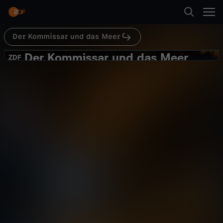
Abspielen
Der Kommissar und das Meer
Zurück
Der Kommissar und das Meer
D
ZDF
ZDF
Lichterfest
e
Krimi
Serie
spannend
r
Abspielen
K
o
Mehr
m
m