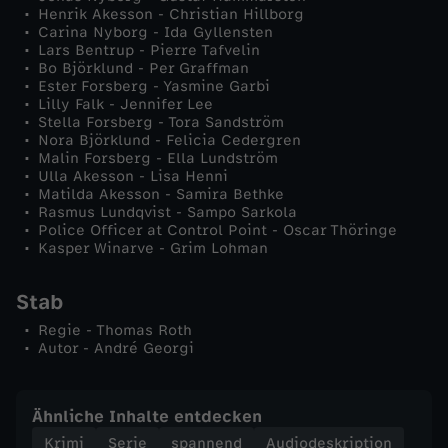
Henrik Akesson - Christian Hillborg
h
Carina Nyborg - Ida Gyllensten
Lars Bentrup - Pierre Tafvelin
t
Bo Björklund - Per Graffman
Ester Forsberg - Yasmine Garbi
Lilly Falk - Jennifer Lee
e
Stella Forsberg - Tora Sandström
Nora Björklund - Felicia Cedergren
Malin Forsberg - Ella Lundström
r
Ulla Akesson - Lisa Henni
Matilda Akesson - Samira Bethke
f
Rasmus Lundqvist - Sampo Sarkola
Police Officer at Control Point - Oscar Thöringe
Kasper Winarve - Grim Lohman
e
Stab
s
Regie - Thomas Roth
Autor - André Georgi
t
Ähnliche Inhalte entdecken
Krimi
Serie
spannend
Audiodeskription