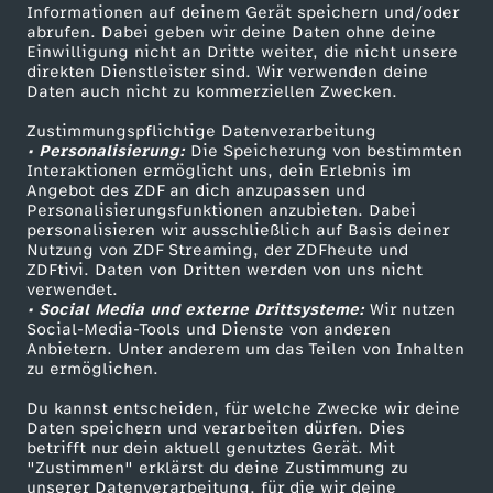
n
Informationen auf deinem Gerät speichern und/oder
ZDF-Apps
ZDFmitreden
abrufen. Dabei geben wir deine Daten ohne deine
Einwilligung nicht an Dritte weiter, die nicht unsere
g
Smart TV
Kontakt zum ZDF
direkten Dienstleister sind. Wir verwenden deine
Daten auch nicht zu kommerziellen Zwecken.
ZDFtext
Tickets
Zustimmungspflichtige Datenverarbeitung
Livestreams
Zuschauerservice
• Personalisierung:
Die Speicherung von bestimmten
Sendungen A-Z
Hilfe
Interaktionen ermöglicht uns, dein Erlebnis im
Angebot des ZDF an dich anzupassen und
TV-Programm
Personalisierungsfunktionen anzubieten. Dabei
personalisieren wir ausschließlich auf Basis deiner
Nutzung von ZDF Streaming, der ZDFheute und
ZDFtivi. Daten von Dritten werden von uns nicht
Das ZDF
verwendet.
• Social Media und externe Drittsysteme:
Wir nutzen
ZDF Unternehmen
Social-Media-Tools und Dienste von anderen
Anbietern. Unter anderem um das Teilen von Inhalten
Karriere
zu ermöglichen.
Presseportal
Du kannst entscheiden, für welche Zwecke wir deine
ZDF goes Schule
Daten speichern und verarbeiten dürfen. Dies
betrifft nur dein aktuell genutztes Gerät. Mit
Werbefernsehen
"Zustimmen" erklärst du deine Zustimmung zu
unserer Datenverarbeitung, für die wir deine
Mainzelmännchen