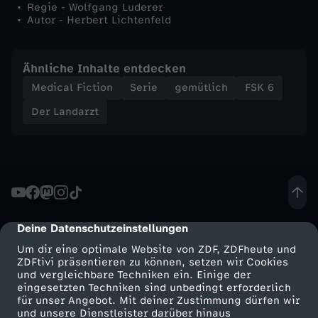
Regie - Wolfgang Luderer
l
Autor - Herbert Lichtenfeld
f
Ähnliche Inhalte entdecken
e
Medical Fiction
Serie
gemütlich
FSK 6
Der Landarzt
l
e
i
s
Deine Datenschutzeinstellungen
cmp-dialog-description
Um dir eine optimale Website von ZDF, ZDFheute und
t
ZDFtivi präsentieren zu können, setzen wir Cookies
und vergleichbare Techniken ein. Einige der
u
eingesetzten Techniken sind unbedingt erforderlich
für unser Angebot. Mit deiner Zustimmung dürfen wir
Mehr ZDF
Service
und unsere Dienstleister darüber hinaus