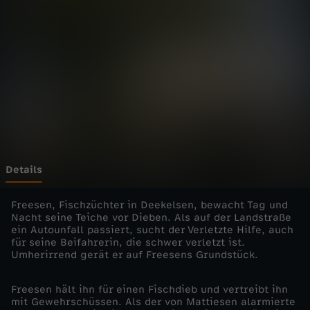
a
r
z
t
-
U
Details
n
Freesen, Fischzüchter in Deekelsen, bewacht Tag und
Nacht seine Teiche vor Dieben. Als auf der Landstraße
ein Autounfall passiert, sucht der Verletzte Hilfe, auch
t
für seine Beifahrerin, die schwer verletzt ist.
Umherirrend gerät er auf Freesens Grundstück.
e
Freesen hält ihn für einen Fischdieb und vertreibt ihn
r
mit Gewehrschüssen. Als der von Mattiesen alarmierte