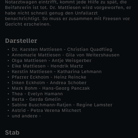
Notarztwagen eintrifft, kommt jede Hilfe zu spät, die
Beifahrerin ist tot. Dr. Mattiesen wird vorgeworfen, er
l
habe nicht schnell genug den Unfallarzt
benachrichtigt. So muss er zusammen mit Freesen vor
Gericht erscheinen.
a
Darsteller
s
Dr. Karsten Mattiesen - Christian Quadflieg
s
Annemarie Mattiesen - Gila von Weitershausen
Olga Mattiesen - Antje Weisgerber
Eike Mattiesen - Hendrik Martz
e
Kerstin Mattiesen - Katharina Lehmann
Pfarrer Eckholm - Heinz Reincke
Inken Eckholm - Andrea Schober
n
Mark Bohm - Hans-Georg Panczak
Thea - Evelyn Hamann
e
Berta - Gerda Gmelin
Sabine Buschmann-Ratjen - Regine Lamster
Astrid - Petra Verena Milchert
H
und andere -
i
Stab