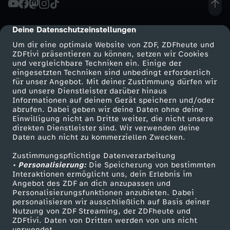
:
Deine Datenschutzeinstellungen
cmp-dialog-description
D
Um dir eine optimale Website von ZDF, ZDFheute und
ZDFtivi präsentieren zu können, setzen wir Cookies
und vergleichbare Techniken ein. Einige der
e
eingesetzten Techniken sind unbedingt erforderlich
für unser Angebot. Mit deiner Zustimmung dürfen wir
Mehr ZDF
Service
und unsere Dienstleister darüber hinaus
r
Informationen auf deinem Gerät speichern und/oder
ZDF-Apps
ZDFmitreden
abrufen. Dabei geben wir deine Daten ohne deine
P
Einwilligung nicht an Dritte weiter, die nicht unsere
Smart TV
Kontakt zum ZDF
direkten Dienstleister sind. Wir verwenden deine
Daten auch nicht zu kommerziellen Zwecken.
ZDFtext
Tickets
a
Zustimmungspflichtige Datenverarbeitung
Livestreams
Zuschauerservice
• Personalisierung:
l
Die Speicherung von bestimmten
Sendungen A-Z
Hilfe
Interaktionen ermöglicht uns, dein Erlebnis im
Angebot des ZDF an dich anzupassen und
TV-Programm
a
Personalisierungsfunktionen anzubieten. Dabei
personalisieren wir ausschließlich auf Basis deiner
Nutzung von ZDF Streaming, der ZDFheute und
s
ZDFtivi. Daten von Dritten werden von uns nicht
Das ZDF
verwendet.