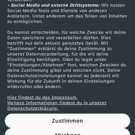
• Social Media und externe Drittsysteme:
t
Wir nutzen
ZDF Unternehmen
Social-Media-Tools und Dienste von anderen
Anbietern. Unter anderem um das Teilen von Inhalten
Karriere
-
zu ermöglichen.
Presseportal
Du kannst entscheiden, für welche Zwecke wir deine
S
ZDF goes Schule
Daten speichern und verarbeiten dürfen. Dies
betrifft nur dein aktuell genutztes Gerät. Mit
Werbefernsehen
"Zustimmen" erklärst du deine Zustimmung zu
t
unserer Datenverarbeitung, für die wir deine
Mainzelmännchen
Einwilligung benötigen. Oder du legst unter
a
"Einstellungen/Ablehnen" fest, welchen Zwecken du
deine Zustimmung gibst und welchen nicht. Deine
Datenschutzeinstellungen kannst du jederzeit mit
f
Wirkung für die Zukunft in deinen Einstellungen
widerrufen oder ändern.
f
Hier findest du das Impressum.
Partner
Weitere Informationen findest du in unserer
e
Datenschutzerklärung.
Zustimmen
l