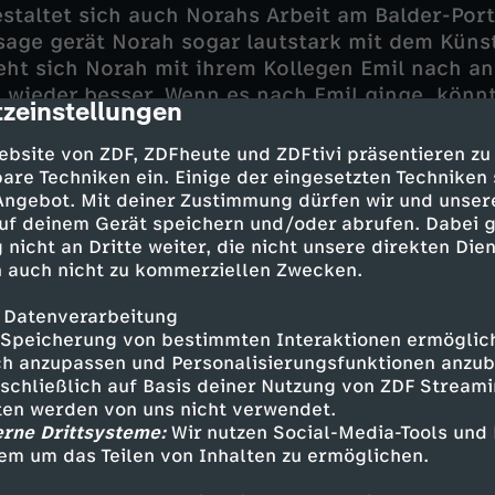
estaltet sich auch Norahs Arbeit am Balder-Port
ssage gerät Norah sogar lautstark mit dem Küns
ht sich Norah mit ihrem Kollegen Emil nach an
 wieder besser. Wenn es nach Emil ginge, könn
zeinstellungen
cription
hältnis auch etwas mehr entwickeln. Aber Norah
hrer Wohnung geht es nicht mit rechten Dingen 
ebsite von ZDF, ZDFheute und ZDFtivi präsentieren zu
fühl, hier nicht allein zu sein. So sitzt auf e
are Techniken ein. Einige der eingesetzten Techniken
unter Norahs Waschbecken. Und tatsächlich bl
 Angebot. Mit deiner Zustimmung dürfen wir und unser
uf deinem Gerät speichern und/oder abrufen. Dabei 
 der einzige ungebetene Gast, der Norah in ih
 nicht an Dritte weiter, die nicht unsere direkten Dien
 auch nicht zu kommerziellen Zwecken.
 Datenverarbeitung
Speicherung von bestimmten Interaktionen ermöglicht
h anzupassen und Personalisierungsfunktionen anzub
sschließlich auf Basis deiner Nutzung von ZDF Stream
 - Deleila Piasko
tten werden von uns nicht verwendet.
der - Andreas Pietschmann
erne Drittsysteme:
Wir nutzen Social-Media-Tools und
ler - Luisa-Céline Gaffron
em um das Teilen von Inhalten zu ermöglichen.
- Aaron Friesz