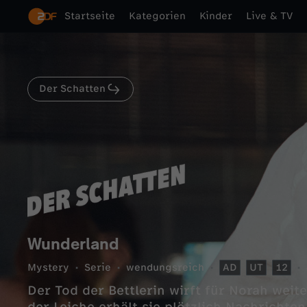
Startseite
Kategorien
Kinder
Live & TV
Der Schatten
Wunderland
Mystery
Serie
wendungsreich
AD
UT
12
Der Tod der Bettlerin wirft für Norah wei