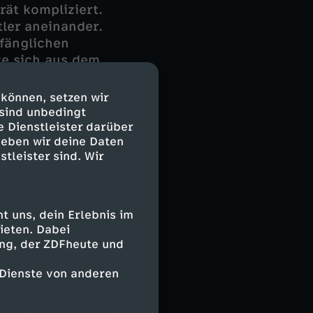
rät kompliziert.
tler aneinander.
fänglichen
te sich aus dem
s Kopf ist ganz
zu. Sie hat
 können, setzen wir
inmal ein weißes
 sind unbedingt
eibt das weiße
e Dienstleister darüber
geben wir deine Daten
rer Wohnung
stleister sind. Wir
 uns, dein Erlebnis im
ieten. Dabei
ing, der ZDFheute und
 Dienste von anderen