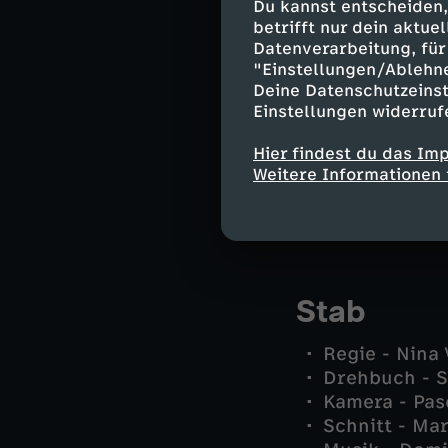
Du kannst entscheiden,
Sebastian Gr
betrifft nur dein aktu
Valerie - An
Datenverarbeitung, für 
Norah Richte
"Einstellungen/Ablehn
Isabelle Ric
Deine Datenschutzeinst
Coco Barthes
Einstellungen widerruf
Werner - Hel
Inspektor Str
Hier findest du das Im
Weitere Informationen 
Pathologin - 
Dorothea Lec
Katja Michal
Stab
Regie - Nina
Drehbuch - S
Kamera - Pas
Schnitt - Ma