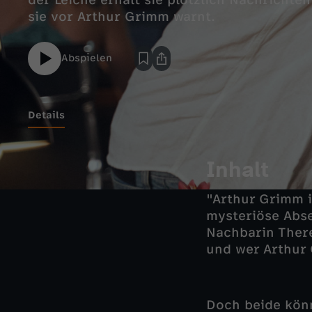
der Leiche erhält sie plötzlich Nachricht
sie vor Arthur Grimm warnt.
Abspielen
Details
Inhalt
"Arthur Grimm i
mysteriöse Abse
Nachbarin There
und wer Arthur 
Doch beide kön