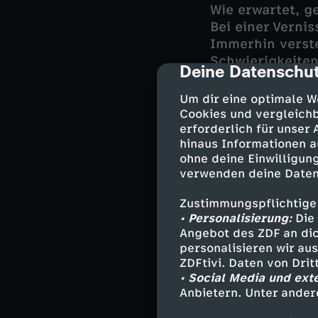
Wie erwartet, g
Bei einer Verni
Immerhin verste
Schwierigkeiten
Deine Datenschut
cmp-dialog-des
kollegialen Ver
wo anders: In i
Um dir eine optimale W
zunehmend das Ge
Cookies und vergleichb
Stoffkaninchen 
erforderlich für unser
hinaus Informationen a
Kaninchen nicht
ohne deine Einwilligung
heimsucht.
verwenden deine Daten
Zustimmungspflichtige
• Personalisierung:
Darsteller
Die 
Angebot des ZDF an dic
personalisieren wir au
Norah Richter
ZDFtivi. Daten von Dri
Wolfgang Bal
• Social Media und ext
Theresa Wink
Anbietern. Unter ander
Emil Fermus 