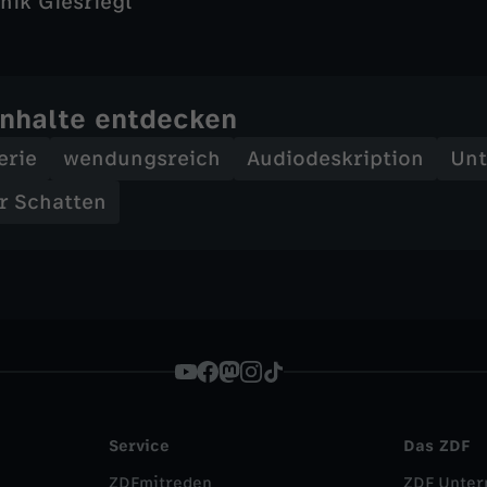
nik Giesriegl
Inhalte entdecken
erie
wendungsreich
Audiodeskription
Unt
r Schatten
Service
Das ZDF
ZDFmitreden
ZDF Unte