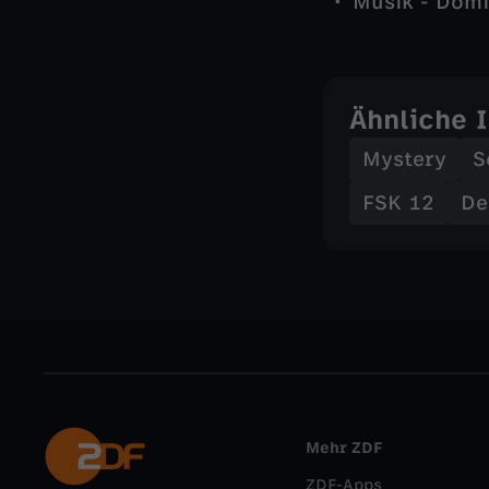
Musik - Domi
Ähnliche 
Mystery
S
FSK 12
De
Mehr ZDF
ZDF-Apps