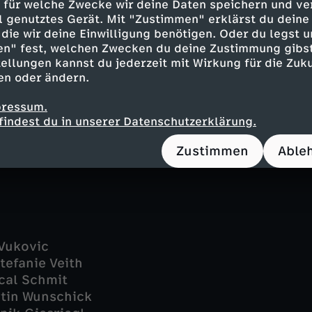
 für welche Zwecke wir deine Daten speichern und ver
uber - Lukas Spisser
ell genutztes Gerät. Mit "Zustimmen" erklärst du dein
nely Gerda Prey
die wir deine Einwilligung benötigen. Oder du legst u
r (jung) - Julia Anna Grob
en" fest, welchen Zwecken du deine Zustimmung gibst
hter - Anneke Schwabe
ellungen kannst du jederzeit mit Wirkung für die Zuku
 - Agnes Decker
en oder ändern.
mut Bohatsch
auchel - Karl Fischer
pressum.
findest du in unserer Datenschutzerklärung.
Nicole Bachleitner
hner - Elisabeth Rath
Zustimmen
Able
sky - Phenix Kühnert
 Vukovic
tefanie Veith
cal Schmit
rtin Wunschick