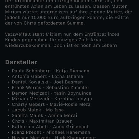
Der Kripobeamte fleht Drogendealer Chris an, den
entführten Arian am Leben zu lassen. Dessen Mutter
b
Miriam wartet unterdessen auf ihre eigene Mutter, die
jedoch nur 15.000 Euro aufbringen konnte, die Hälfte
der von Chris geforderten Summe.
e
Verzweifelt steht Miriam nun dem Entführer ihres
Kindes gegenüber. Ihr einziges Ziel: Arian
n
wiederzubekommen. Doch ist er noch am Leben?
d
Darsteller
:
Paula Schönberg - Katja Riemann
Antonia Gebert - Lorna Ishema
Daniel Kowalski - Joel Basman
Z
Frank Worms - Sebastian Zimmler
Damon Merizadi - Yasin Boynuince
Miriam Merizadi - Karolina Lodyga
w
Charly Gebert - Marie-Rosie Merz
Jacub Malek - Mo Issa
i
Samira Malek - Amina Merai
Chris - Maximilian Brauer
Katharina Abelt - Anna Grisebach
s
Franz Precht - Michael Hanemann
Hassan Merizadi - Hadi Khanjanpour