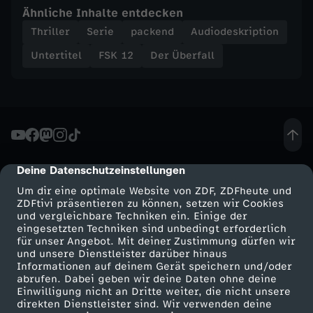
u
Ähnliche Inhalte entdecken
Thriller
Serie
packend
Audiodeskription
n
Untertitel
FSK 12
Der Überfall
d
T
o
d
Deine Datenschutzeinstellungen
cmp-dialog-description
Um dir eine optimale Website von ZDF, ZDFheute und
ZDFtivi präsentieren zu können, setzen wir Cookies
und vergleichbare Techniken ein. Einige der
eingesetzten Techniken sind unbedingt erforderlich
für unser Angebot. Mit deiner Zustimmung dürfen wir
Mehr ZDF
Service
und unsere Dienstleister darüber hinaus
Informationen auf deinem Gerät speichern und/oder
ZDF-Apps
ZDFmitreden
abrufen. Dabei geben wir deine Daten ohne deine
Einwilligung nicht an Dritte weiter, die nicht unsere
Smart TV
Kontakt zum ZDF
direkten Dienstleister sind. Wir verwenden deine