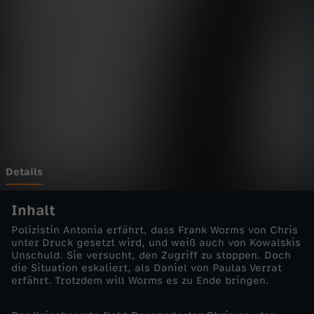
f
a
l
l
-
S
Details
o
Inhalt
Polizistin Antonia erfährt, dass Frank Worms von Chris
n
unter Druck gesetzt wird, und weiß auch von Kowalskis
Unschuld. Sie versucht, den Zugriff zu stoppen. Doch
die Situation eskaliert, als Daniel von Paulas Verrat
n
erfährt. Trotzdem will Worms es zu Ende bringen.
a