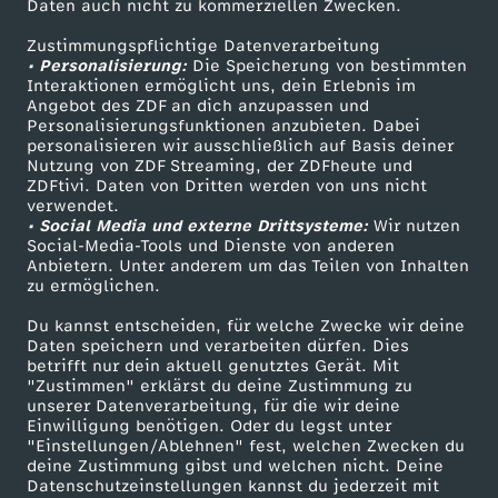
Daten auch nicht zu kommerziellen Zwecken.
ZDFtext
Tickets
Zustimmungspflichtige Datenverarbeitung
Livestreams
Zuschauerservice
• Personalisierung:
Die Speicherung von bestimmten
Sendungen A-Z
Hilfe
Interaktionen ermöglicht uns, dein Erlebnis im
Angebot des ZDF an dich anzupassen und
TV-Programm
Personalisierungsfunktionen anzubieten. Dabei
personalisieren wir ausschließlich auf Basis deiner
Nutzung von ZDF Streaming, der ZDFheute und
ZDFtivi. Daten von Dritten werden von uns nicht
Das ZDF
verwendet.
• Social Media und externe Drittsysteme:
Wir nutzen
ZDF Unternehmen
Social-Media-Tools und Dienste von anderen
Anbietern. Unter anderem um das Teilen von Inhalten
Karriere
zu ermöglichen.
Presseportal
Du kannst entscheiden, für welche Zwecke wir deine
ZDF goes Schule
Daten speichern und verarbeiten dürfen. Dies
betrifft nur dein aktuell genutztes Gerät. Mit
Werbefernsehen
"Zustimmen" erklärst du deine Zustimmung zu
unserer Datenverarbeitung, für die wir deine
Mainzelmännchen
Einwilligung benötigen. Oder du legst unter
"Einstellungen/Ablehnen" fest, welchen Zwecken du
deine Zustimmung gibst und welchen nicht. Deine
Datenschutzeinstellungen kannst du jederzeit mit