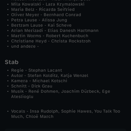
Mila Kowalski - Lara Krymalowski
c
Maria Belz - Ricarda Seifried
Oliver Meyer - Bernhard Conrad
h
Petra Lause - Alissa Jung
Bertram Lause - Kai Scheve
Arian Merizadi - Elias Danesh Hartmann
e
Martin Worms - Robert Kuchenbuch
Christiane Heyd - Christa Rockstroh
und andere -
n
Stab
L
Regie - Stephan Lacant
e
Autor - Stefan Kolditz, Katja Wenzel
Kamera - Michael Kotschi
Schnitt - Dirk Grau
b
Musik - René Dohmen, Joachim Dürbeck, Ege
Ateslioglu
e
Vocals - Insa Rudolph, Sophie Hawes, You Talk Too
Much, Chloë March
n