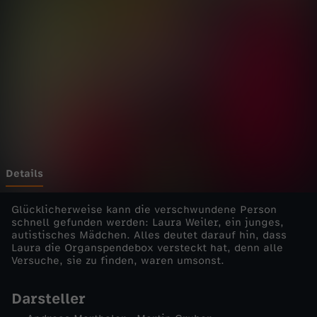
r
e
t
t
e
r
Details
-
Glücklicherweise kann die verschwundene Person
schnell gefunden werden: Laura Weiler, ein junges,
autistisches Mädchen. Alles deutet darauf hin, dass
D
Laura die Organspendebox versteckt hat, denn alle
Versuche, sie zu finden, waren umsonst.
a
Darsteller
s