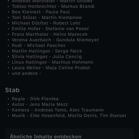
Andreas Marthaler - Martin Gruber
Tobias Herbrechter - Markus Brandl
f
Bea Kleinert - Paula Paul
Toni Stössl - Martin Klempnow
Michael Dörfler - Robert Lohr
r
Emilie Hofer - Stefanie von Poser
Franz Marthaler - Heinz Marecek
Verena Auerbach - Gundula Niemeyer
e
Rudi - Michael Pascher
Martin Hallinger - Serge Falck
m
Silvia Hallinger - Julia Cencig
Linus Hallinger - Marinus Hohmann
Laura Weiler - Maja Celine Probst
d
und andere -
e
Stab
Regie - Dirk Pientka
M
Autor - Jens Maria Merz
Kamera - Andreas Tams, Alex Traumann
ä
Musik - Eike Hosenfeld, Moritz Denis, Tim Stanzel
d
Ähnliche Inhalte entdecken