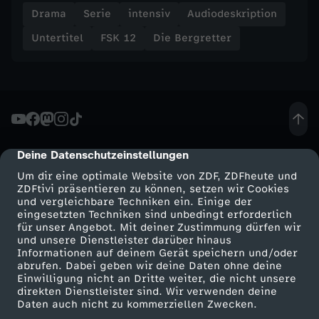
c
Drama
Serie
intensiv
Audiodeskription
Untertitel
FSK 12
Die Bergretter
h
e
n
(
Deine Datenschutzeinstellungen
cmp-dialog-description
Um dir eine optimale Website von ZDF, ZDFheute und
2
ZDFtivi präsentieren zu können, setzen wir Cookies
und vergleichbare Techniken ein. Einige der
eingesetzten Techniken sind unbedingt erforderlich
)
für unser Angebot. Mit deiner Zustimmung dürfen wir
Mehr ZDF
Service
und unsere Dienstleister darüber hinaus
Informationen auf deinem Gerät speichern und/oder
ZDF-Apps
ZDFmitreden
abrufen. Dabei geben wir deine Daten ohne deine
Einwilligung nicht an Dritte weiter, die nicht unsere
Smart TV
Kontakt zum ZDF
direkten Dienstleister sind. Wir verwenden deine
Daten auch nicht zu kommerziellen Zwecken.
ZDFtext
Tickets