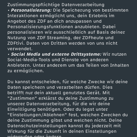
Zustimmungspflichtige Datenverarbeitung
Livestreams
Zuschauerservice
• Personalisierung:
Die Speicherung von bestimmten
Sendungen A-Z
Hilfe
Interaktionen ermöglicht uns, dein Erlebnis im
Angebot des ZDF an dich anzupassen und
TV-Programm
Personalisierungsfunktionen anzubieten. Dabei
personalisieren wir ausschließlich auf Basis deiner
Nutzung von ZDF Streaming, der ZDFheute und
ZDFtivi. Daten von Dritten werden von uns nicht
Das ZDF
verwendet.
• Social Media und externe Drittsysteme:
Wir nutzen
ZDF Unternehmen
Social-Media-Tools und Dienste von anderen
Anbietern. Unter anderem um das Teilen von Inhalten
Karriere
zu ermöglichen.
Presseportal
Du kannst entscheiden, für welche Zwecke wir deine
ZDF goes Schule
Daten speichern und verarbeiten dürfen. Dies
betrifft nur dein aktuell genutztes Gerät. Mit
Werbefernsehen
"Zustimmen" erklärst du deine Zustimmung zu
unserer Datenverarbeitung, für die wir deine
Mainzelmännchen
Einwilligung benötigen. Oder du legst unter
"Einstellungen/Ablehnen" fest, welchen Zwecken du
deine Zustimmung gibst und welchen nicht. Deine
Datenschutzeinstellungen kannst du jederzeit mit
Wirkung für die Zukunft in deinen Einstellungen
widerrufen oder ändern.