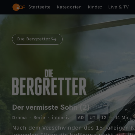
Startseite
Kategorien
Kinder
Live & TV
Die Bergretter
Der vermisste Sohn (2)
Drama
Serie
intensiv
AD
UT
12
44 Min.
Nach dem Verschwinden des 15-jährigen N