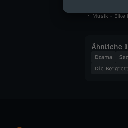
Autor - Timo
Kamera - And
Musik - Eike
Ähnliche 
Drama
Ser
Die Bergret