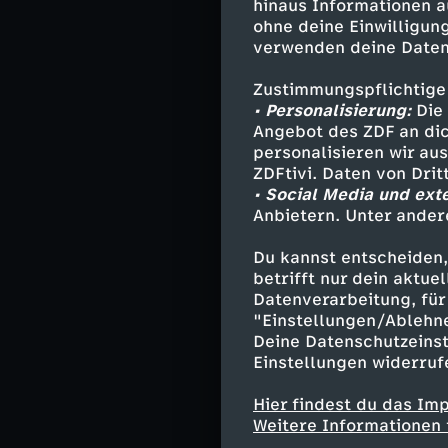
hinaus Informationen a
Tobias Herbr
ohne deine Einwilligung
Bea Kleinert 
verwenden deine Daten
Toni Stössl 
Michael Dörf
Zustimmungspflichtige
Emilie Hofer 
• Personalisierung:
Die 
Angebot des ZDF an dic
Franz Martha
personalisieren wir au
Peter Herbre
ZDFtivi. Daten von Dri
Christoph Tr
• Social Media und ext
Julia Treber
Anbietern. Unter ander
Karsten Weid
Miriam Trebe
Du kannst entscheiden,
Rudi - Micha
betrifft nur dein aktu
Datenverarbeitung, für 
und andere -
"Einstellungen/Ablehn
Deine Datenschutzeinst
Einstellungen widerruf
Stab
Hier findest du das Im
Weitere Informationen 
Regie - Dirk 