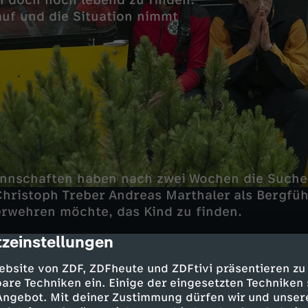
hn doch noch lebend zu finden.
auf und die Situation nimmt
nnschaften haben nach zwei Wochen die Suche 
hristoph Treber Andreas Marthaler als Bergfüh
rwehren möchte, das Kind zu finden.
zeinstellungen
cription
ebsite von ZDF, ZDFheute und ZDFtivi präsentieren zu
are Techniken ein. Einige der eingesetzten Techniken
 Angebot. Mit deiner Zustimmung dürfen wir und unser
haler - Martin Gruber