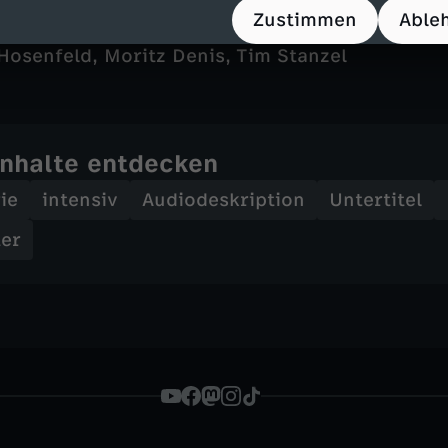
 Berndt
Zustimmen
Able
reas Tams, Alex Traumann
 Hosenfeld, Moritz Denis, Tim Stanzel
Inhalte entdecken
ie
intensiv
Audiodeskription
Untertitel
ter