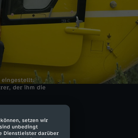
eingestellt.
rer, der ihm die
 können, setzen wir
 sind unbedingt
e Dienstleister darüber