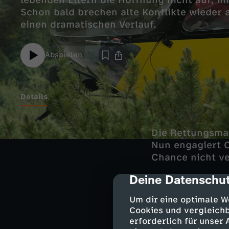
lebenden Eltern die Hoffnung nicht auf, i
Schon bald brechen alte Konflikte wieder 
einen dramatischen Verlauf.
Abspielen
Details
Die Rettungsma
Nun engagiert C
Chance nicht ve
Deine Datenschut
cmp-dialog-des
Darsteller
Um dir eine optimale W
Cookies und vergleichb
erforderlich für unser
Andreas Mart