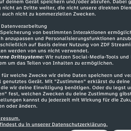
uf deinem Gerät speichern und/oder abrufen. Dabei 
echter - Markus Brandl
 nicht an Dritte weiter, die nicht unsere direkten Dien
- Paula Paul
 auch nicht zu kommerziellen Zwecken.
- Martin Klempnow
ler - Robert Lohr
 Datenverarbeitung
- Stefanie von Poser
Speicherung von bestimmten Interaktionen ermöglicht
h anzupassen und Personalisierungsfunktionen anzub
ler - Heinz Marecek
sschließlich auf Basis deiner Nutzung von ZDF Stream
chter - Michael König
tten werden von uns nicht verwendet.
eber - Christoph Grunert
erne Drittsysteme:
Wir nutzen Social-Media-Tools und
 - Doris Schretzmayer
em um das Teilen von Inhalten zu ermöglichen.
inger - Alexander Wüst
r - Vanessa Jung
 für welche Zwecke wir deine Daten speichern und ver
el Pascher
ell genutztes Gerät. Mit "Zustimmen" erklärst du dein
die wir deine Einwilligung benötigen. Oder du legst u
en" fest, welchen Zwecken du deine Zustimmung gibst
ellungen kannst du jederzeit mit Wirkung für die Zuku
en oder ändern.
pressum.
findest du in unserer Datenschutzerklärung.
Pientka