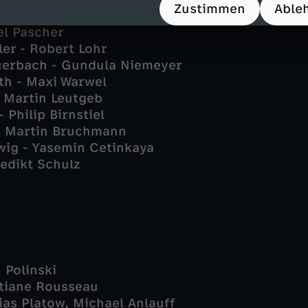
Zustimmen
Able
er - Ferdinand Seebacher
el Pascher
ler - Robert Lohr
uerbach - Gundula Niemeyer
ath - Maxi Warwel
- Martin Leutgeb
- Philip Birnstiel
 - Martin Bruchmann
wig - Yasemin Cetinkaya
edikt Schulz
 Polinski
stiane Rousseau
ias Platow, Michael Anlauff