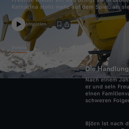
Freunde wieder ein und bringt sie in Lebe
Katharina steht mehr auf dem Spiel, als si
Abspielen
Details
Die Handlung
Nach einem Jah
er und sein Fre
einen Familienv
schweren Folge
Björn ist nach 