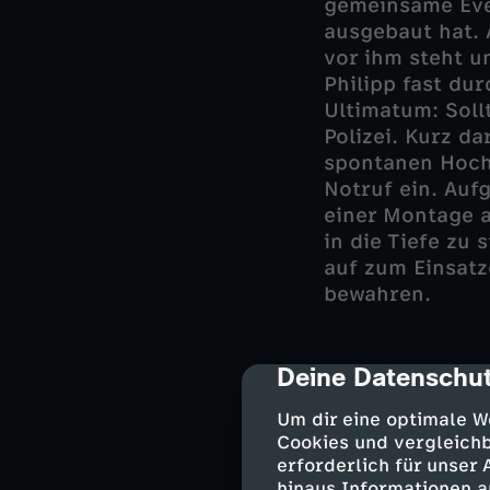
gemeinsame Eve
ausgebaut hat. 
vor ihm steht un
Philipp fast dur
Ultimatum: Sollt
Polizei. Kurz d
spontanen Hoch
Notruf ein. Auf
einer Montage a
in die Tiefe zu 
auf zum Einsatz
bewahren.
Deine Datenschut
cmp-dialog-des
Nachdem der ers
Katharinas stri
Um dir eine optimale W
aufs Schneemobi
Cookies und vergleichb
in einer üblen S
erforderlich für unser
zu rufen, macht
hinaus Informationen a