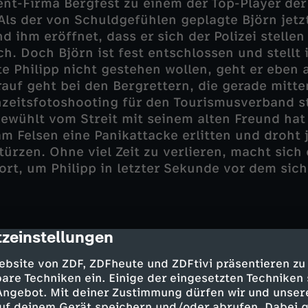
nt-Firma Bergfest zu einem der Top-Player der
Als der von Schuldgefühlen geplagte Björn jet
d ihm eröffnet, dass er sich der Polizei stellen 
ch. Doch Björn ist fest entschlossen und stellt 
e Philipp nicht gestehen wollen, geht er eben a
arauf geht bei den Bergrettern, die gerade mitte
zeitsfotoshooting für den Tourismusverband st
gewühlt vom Streit mit seinem alten Freund hat 
m Felsen eine Panikattacke erlitten und droht
stürzen. Ohne viel Zeit zu verlieren, macht sich
ort, um Philipp in letzter Sekunde vor dem sic
zeinstellungen
cription
te Schock überwunden ist, setzt er sich jedoc
kte Anweisung zur Bettruhe hinweg und steigt d
ebsite von ZDF, ZDFheute und ZDFtivi präsentieren zu
l, um Björn doch noch aufzuhalten. Die Konfr
are Techniken ein. Einige der eingesetzten Techniken
chlägerei, bei der Björn über eine Felskante stür
 Angebot. Mit deiner Zustimmung dürfen wir und unser
 sich Philipp zum wiederholten Male aus dem St
uf deinem Gerät speichern und/oder abrufen. Dabei 