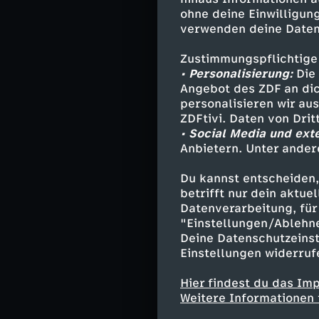
ohne deine Einwilligung
wenig später vo
verwenden deine Daten
Jessi, die inzw
gemeinsamen Su
Zustimmungspflichtige
Verlobten Vanes
• Personalisierung:
Die 
Philipp sich in
Angebot des ZDF an dic
personalisieren wir au
ZDFtivi. Daten von Dri
• Social Media und ext
Gleichzeitig ha
Anbietern. Unter ander
Fotoshooting ei
immer noch pers
Du kannst entscheiden,
bieten, plant M
betrifft nur dein aktu
sie.
Datenverarbeitung, für 
"Einstellungen/Ablehn
Deine Datenschutzeinst
Einstellungen widerruf
Darsteller
Hier findest du das Im
Weitere Informationen 
Markus Kofle
Katharina Str