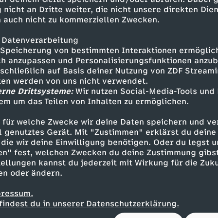
 nicht an Dritte weiter, die nicht unsere direkten Dien
n seinem Gewissen eingeholt wird, fehlt von Bj
 auch nicht zu kommerziellen Zwecken.
ischen die Puzzleteile zusammengesetzt hat, wir
che mit den Bergrettern nach dem Vermissten 
 Datenverarbeitung
sa auf eine falsche Fährte gelockt. Sie ahnt ni
Speicherung von bestimmten Interaktionen ermöglicht
zwischen in Lebensgefahr befindet und dringend 
h anzupassen und Personalisierungsfunktionen anzub
sschließlich auf Basis deiner Nutzung von ZDF Stream
tten werden von uns nicht verwendet.
erne Drittsysteme:
Wir nutzen Social-Media-Tools und
t bei Katharina und Markus das eigentlich roma
em um das Teilen von Inhalten zu ermöglichen.
ne eher gegenteilige Wirkung erzielt. Katharina 
pektivlos und bedrückt. Um ihr eine Zukunfts
 für welche Zwecke wir deine Daten speichern und ver
arkus mit seinen Teamkollegen eine große Über
ell genutztes Gerät. Mit "Zustimmen" erklärst du dein
die wir deine Einwilligung benötigen. Oder du legst u
en" fest, welchen Zwecken du deine Zustimmung gibst
ellungen kannst du jederzeit mit Wirkung für die Zuku
en oder ändern.
pressum.
findest du in unserer Datenschutzerklärung.
r - Sebastian Ströbel
asser - Luise Bähr