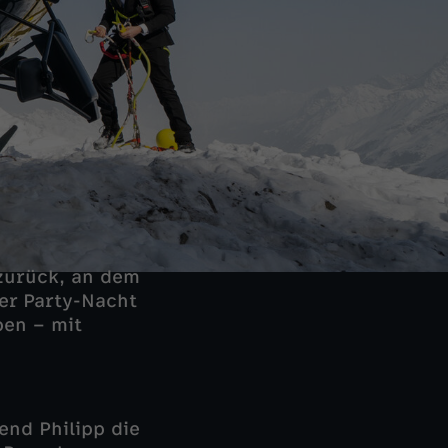
zurück, an dem
er Party-Nacht
ben – mit
end Philipp die