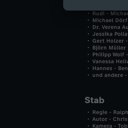
Simon Plattn
Rudi - Micha
Michael Dörf
Dr. Verena A
Jessika Poll
Gert Holzer 
Björn Müller 
Philipp Wolf
Vanessa Hell
Hannes - Ben
und andere -
Stab
Regie - Ralph
Autor - Chri
Kamera - Tob