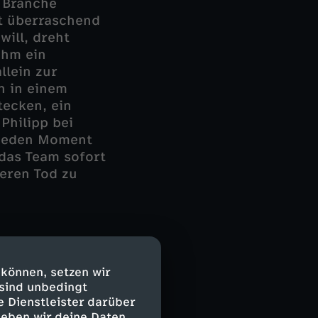
 Branche
zt überraschend
will, dreht
ihm ein
llein zur
n in einem
ecken, ein
Philipp bei
 jeden Moment
 das Team sofort
heren Tod zu
h über
irekt wieder
 können, setzen wir
ontation endet
 sind unbedingt
zt. Statt Hilfe
e Dienstleister darüber
aub. Als er
geben wir deine Daten