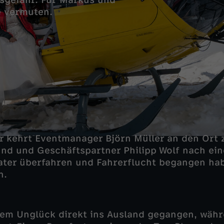
nsgefahr. Für Markus und
e vermuten.
r kehrt Eventmanager Björn Müller an den Ort 
und und Geschäftspartner Philipp Wolf nach ein
ater überfahren und Fahrerflucht begangen ha
n.
dem Unglück direkt ins Ausland gegangen, währ