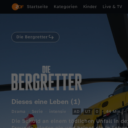
Startseite
Kategorien
Kinder
Live & TV
Die Bergretter
Dieses eine Leben (1)
Drama
Serie
intensiv
AD
UT
0
44 Min.
Die Schuld an einem tödlichen Unfall in de