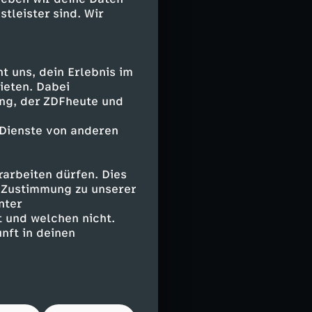
stleister sind. Wir
örn jede Spur.
d bei ihrer
von Philipps
cht, dass auch
 uns, dein Erlebnis im
Hilfe benötigt.
ieten. Dabei
ing, der ZDFheute und
 Dienste von anderen
ntische
fühlt sich
option zu
arbeiten dürfen. Dies
raschung für
e Zustimmung zu unserer
nter
 und welchen nicht.
nft in deinen