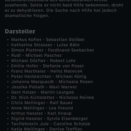
zusehends. Sollte er nicht bald Hilfe bekommen, droht
n
er zu dehydrieren. Die Suche nach Hilfe hat jedoch
dramatische Folgen.
g
Darsteller
d
Markus Kofler - Sebastian Ströbel
Katharina Strasser - Luise Bähr
Simon Plattner - Ferdinand Seebacher
e
Rudi - Michael Pascher
Michael Dörfler - Robert Lohr
Emilie Hofer - Stefanie von Poser
r
Franz Marthaler - Heinz Marecek
Peter Herbrechter - Michael König
E
Johanna Marquardt - Michaela Rosen
Jessika Pollath - Maxi Warwel
Gert Holzer - Martin Leutgeb
r
Dr. Nick Aichstetter - Nicholas Reinke
Chris Meilinger - Ralf Bauer
Anne Meilinger - Lea Freund
i
Arthur Hassler - Karl Knaup
Sigrid Hassler - Sylvia Eisenberger
n
Taxifahrerin Jule - Caroline Scholze
Katja Meilinger - Denise Treffler