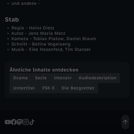
und andere -
n
Stab
e
Regie - Heinz Dietz
Autor - Jens Maria Merz
r
Kamera - Tobias Platow, Daniel Blaum
Schnitt - Betina Vogelsang
u
Musik - Eike Hosenfeld, Tim Stanzel
n
Ähnliche Inhalte entdecken
g
Drama
Serie
intensiv
Audiodeskription
Untertitel
FSK 0
Die Bergretter
(
2
)