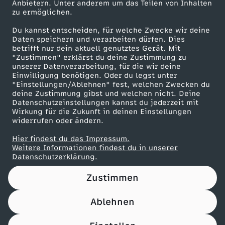
Anbietern. Unter anderem um das Teilen von Inhalten
Karriere
zu ermöglichen.
Presseportal
Du kannst entscheiden, für welche Zwecke wir deine
ZDF goes Schule
Daten speichern und verarbeiten dürfen. Dies
betrifft nur dein aktuell genutztes Gerät. Mit
Werbefernsehen
"Zustimmen" erklärst du deine Zustimmung zu
unserer Datenverarbeitung, für die wir deine
Mainzelmännchen
Einwilligung benötigen. Oder du legst unter
"Einstellungen/Ablehnen" fest, welchen Zwecken du
deine Zustimmung gibst und welchen nicht. Deine
Datenschutzeinstellungen kannst du jederzeit mit
Wirkung für die Zukunft in deinen Einstellungen
widerrufen oder ändern.
Hier findest du das Impressum.
Partner
Weitere Informationen findest du in unserer
Datenschutzerklärung.
Zustimmen
Ablehnen
Nutzungsbedingungen
Datenschutz
Datenschutz-Einstellungen
Impressum