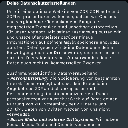
Deine Datenschutzeinstellungen
cmp-dialog-description
Um dir eine optimale Website von ZDF, ZDFheute und
ZDFtivi präsentieren zu können, setzen wir Cookies
und vergleichbare Techniken ein. Einige der
eingesetzten Techniken sind unbedingt erforderlich
für unser Angebot. Mit deiner Zustimmung dürfen wir
Mehr ZDF
Service
und unsere Dienstleister darüber hinaus
Informationen auf deinem Gerät speichern und/oder
ZDF-Apps
ZDFmitreden
abrufen. Dabei geben wir deine Daten ohne deine
Einwilligung nicht an Dritte weiter, die nicht unsere
Smart TV
Kontakt zum ZDF
direkten Dienstleister sind. Wir verwenden deine
Daten auch nicht zu kommerziellen Zwecken.
ZDFtext
Tickets
Zustimmungspflichtige Datenverarbeitung
Livestreams
Zuschauerservice
• Personalisierung:
Die Speicherung von bestimmten
Sendungen A-Z
Hilfe
Interaktionen ermöglicht uns, dein Erlebnis im
Angebot des ZDF an dich anzupassen und
TV-Programm
Personalisierungsfunktionen anzubieten. Dabei
personalisieren wir ausschließlich auf Basis deiner
Nutzung von ZDF Streaming, der ZDFheute und
ZDFtivi. Daten von Dritten werden von uns nicht
Das ZDF
verwendet.
• Social Media und externe Drittsysteme:
Wir nutzen
ZDF Unternehmen
Social-Media-Tools und Dienste von anderen