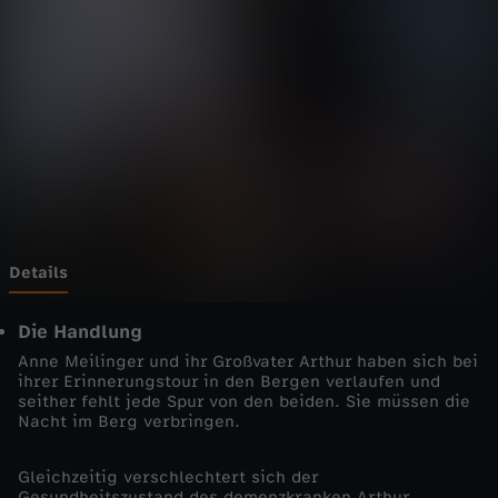
r
e
t
t
e
r
Details
-
Die Handlung
Anne Meilinger und ihr Großvater Arthur haben sich bei
K
ihrer Erinnerungstour in den Bergen verlaufen und
seither fehlt jede Spur von den beiden. Sie müssen die
Nacht im Berg verbringen.
l
Gleichzeitig verschlechtert sich der
a
Gesundheitszustand des demenzkranken Arthur