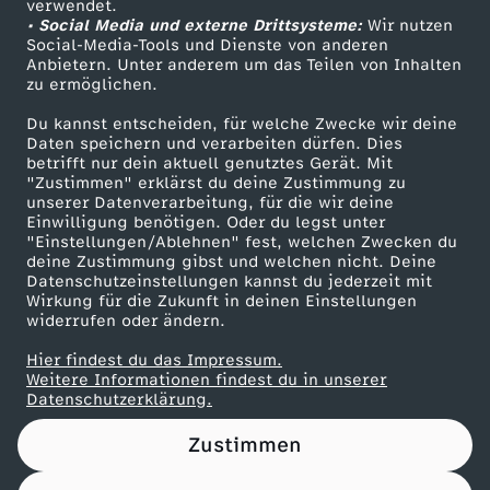
)
verwendet.
• Social Media und externe Drittsysteme:
Wir nutzen
ZDF Unternehmen
Social-Media-Tools und Dienste von anderen
Anbietern. Unter anderem um das Teilen von Inhalten
Karriere
zu ermöglichen.
Presseportal
Du kannst entscheiden, für welche Zwecke wir deine
ZDF goes Schule
Daten speichern und verarbeiten dürfen. Dies
betrifft nur dein aktuell genutztes Gerät. Mit
Werbefernsehen
"Zustimmen" erklärst du deine Zustimmung zu
unserer Datenverarbeitung, für die wir deine
Mainzelmännchen
Einwilligung benötigen. Oder du legst unter
"Einstellungen/Ablehnen" fest, welchen Zwecken du
deine Zustimmung gibst und welchen nicht. Deine
Datenschutzeinstellungen kannst du jederzeit mit
Wirkung für die Zukunft in deinen Einstellungen
widerrufen oder ändern.
Hier findest du das Impressum.
Partner
Weitere Informationen findest du in unserer
Datenschutzerklärung.
Zustimmen