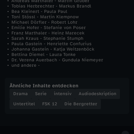
Andreas Marthaler - Martin Gruber
Tobias Herbrechter - Markus Brandl
h
Bea Kleinert - Paula Paul
Toni Stössl - Martin Klempnow
Michael Dörfler - Robert Lohr
t
Emilie Hofer - Stefanie von Poser
Franz Marthaler - Heinz Marecek
Sarah Kraus - Stephanie Stumph
g
Paula Gastein - Henriette Confurius
Johanna Gastein - Katja Weitzenböck
l
Bettina Diemel - Laura Tonke
Dr. Verena Auerbach - Gundula Niemeyer
und andere -
e
i
Ähnliche Inhalte entdecken
Drama
Serie
intensiv
Audiodeskription
c
Untertitel
FSK 12
Die Bergretter
h
N