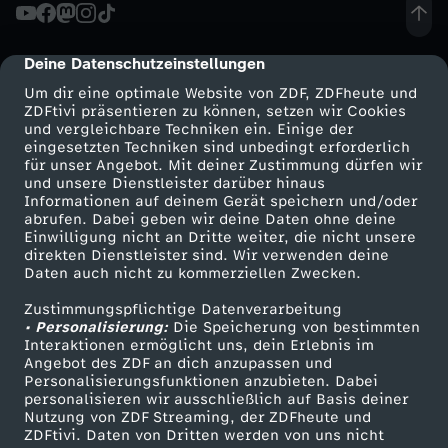
u
Deine Datenschutzeinstellungen
cmp-dialog-description
l
Um dir eine optimale Website von ZDF, ZDFheute und
ZDFtivi präsentieren zu können, setzen wir Cookies
l
und vergleichbare Techniken ein. Einige der
eingesetzten Techniken sind unbedingt erforderlich
(
für unser Angebot. Mit deiner Zustimmung dürfen wir
Mehr ZDF
Service
und unsere Dienstleister darüber hinaus
Informationen auf deinem Gerät speichern und/oder
T
ZDF-Apps
ZDFmitreden
abrufen. Dabei geben wir deine Daten ohne deine
Einwilligung nicht an Dritte weiter, die nicht unsere
Smart TV
Kontakt zum ZDF
direkten Dienstleister sind. Wir verwenden deine
e
Daten auch nicht zu kommerziellen Zwecken.
ZDFtext
Tickets
i
Zustimmungspflichtige Datenverarbeitung
Livestreams
Zuschauerservice
• Personalisierung:
Die Speicherung von bestimmten
Sendungen A-Z
Hilfe
Interaktionen ermöglicht uns, dein Erlebnis im
l
Angebot des ZDF an dich anzupassen und
TV-Programm
Personalisierungsfunktionen anzubieten. Dabei
personalisieren wir ausschließlich auf Basis deiner
2
Nutzung von ZDF Streaming, der ZDFheute und
ZDFtivi. Daten von Dritten werden von uns nicht
Das ZDF