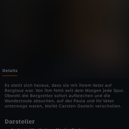
r
e
t
t
e
r
Details
-
Es stellt sich heraus, dass sie mit ihrem Vater auf
Bergtour war. Von ihm fehlt seit dem Morgen jede Spur.
Obwohl die Bergretter sofort aufbrechen und die
S
Wanderroute absuchen, auf der Paula und ihr Vater
unterwegs waren, bleibt Carsten Gastein verschollen.
i
Darsteller
c