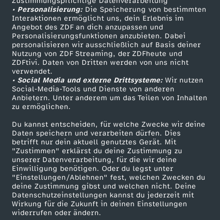
Zustimmungspflichtige Datenverarbeitung
Livestreams
Zuschauerservice
• Personalisierung:
Die Speicherung von bestimmten
Sendungen A-Z
Hilfe
Interaktionen ermöglicht uns, dein Erlebnis im
Angebot des ZDF an dich anzupassen und
TV-Programm
Personalisierungsfunktionen anzubieten. Dabei
personalisieren wir ausschließlich auf Basis deiner
Nutzung von ZDF Streaming, der ZDFheute und
ZDFtivi. Daten von Dritten werden von uns nicht
Das ZDF
verwendet.
• Social Media und externe Drittsysteme:
Wir nutzen
ZDF Unternehmen
Social-Media-Tools und Dienste von anderen
Anbietern. Unter anderem um das Teilen von Inhalten
Karriere
zu ermöglichen.
Presseportal
Du kannst entscheiden, für welche Zwecke wir deine
ZDF goes Schule
Daten speichern und verarbeiten dürfen. Dies
betrifft nur dein aktuell genutztes Gerät. Mit
Werbefernsehen
"Zustimmen" erklärst du deine Zustimmung zu
unserer Datenverarbeitung, für die wir deine
Mainzelmännchen
Einwilligung benötigen. Oder du legst unter
"Einstellungen/Ablehnen" fest, welchen Zwecken du
deine Zustimmung gibst und welchen nicht. Deine
Datenschutzeinstellungen kannst du jederzeit mit
Wirkung für die Zukunft in deinen Einstellungen
widerrufen oder ändern.