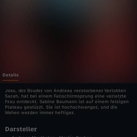
r
e
t
t
e
r
Details
-
Joss, der Bruder von Andreas verstorbener Verlobten
Sarah, hat bei einem Fallschirmsprung eine verletzte
Frau entdeckt. Sabine Baumann ist auf einem felsigen
T
Plateau gestürzt. Sie ist hochschwanger, und die
Wehen werden immer heftiger.
ö
Darsteller
d