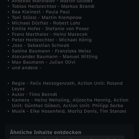
Andreas Marthaler - Martin Gruber
Tobias Herbrechter - Markus Brandl
l
Bea Kleinert - Paula Paul
Toni Stössl - Martin Klempnow
Michael Dörfler - Robert Lohr
i
Emilie Hofer - Stefanie von Poser
Franz Marthaler - Heinz Marecek
Peter Herbrechter - Michael König
c
Joss - Sebastian Schwab
Sabine Baumann - Franziska Weisz
h
Alexander Baumann - Manuel Witting
Max Baumann - Julian Olivi
und andere -
e
Regie - Felix Herzogenrath, Action Unit: Roland
s
Leyer
Autor - Timo Berndt
V
Kamera - Heinz Wehsling, Aljoscha Hennig, Action
Unit: Günther Göberl, Action Unit: Philipp Serba
Musik - Eike Hosenfeld, Moritz Denis, Tim Stanzel
e
r
Ähnliche Inhalte entdecken