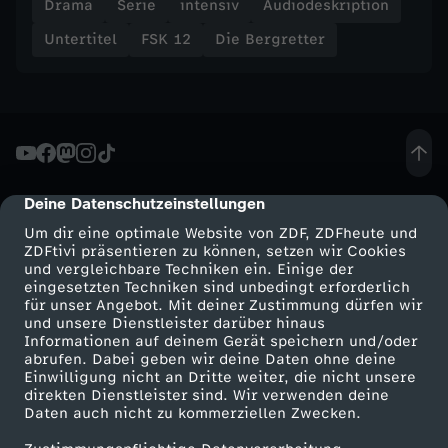
Drama
Serie
intensiv
Audiodeskription
t
Untertitel
FSK 12
Die Bergretter
r
a
u
Deine Datenschutzeinstellungen
cmp-dialog-description
e
Um dir eine optimale Website von ZDF, ZDFheute und
ZDFtivi präsentieren zu können, setzen wir Cookies
n
und vergleichbare Techniken ein. Einige der
eingesetzten Techniken sind unbedingt erforderlich
für unser Angebot. Mit deiner Zustimmung dürfen wir
(
Mehr ZDF
Service
und unsere Dienstleister darüber hinaus
Informationen auf deinem Gerät speichern und/oder
1
ZDF-Apps
ZDFmitreden
abrufen. Dabei geben wir deine Daten ohne deine
Einwilligung nicht an Dritte weiter, die nicht unsere
Smart TV
Kontakt zum ZDF
direkten Dienstleister sind. Wir verwenden deine
)
Daten auch nicht zu kommerziellen Zwecken.
ZDFtext
Tickets