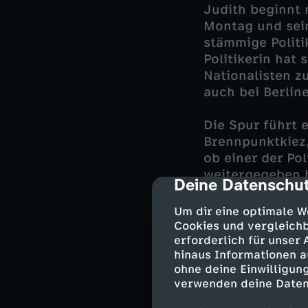
Judith beginnt
Montag und sein
stämmige Politi
Politikerin hat
Nationalisten z
auch bei Berline
Die Spur führt 
Brennpunktkiez,
ob einer der Po
weitergegeben h
Deine Datenschut
cmp-dialog-des
Temme ihr Leben
türkischen Rech
Um dir eine optimale W
von einem Spren
Cookies und vergleichb
werden, verschä
erforderlich für unser
hinaus Informationen a
ohne deine Einwilligung
Judith Schrader
verwenden deine Daten
Bloch als Infor
riskantes Doppe