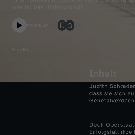
Eine Politikerin wurde in ihrer Wohnung a
was ist der Hintergrund?
Abspielen
Details
Inhalt
Judith Schrader
dass sie sich a
Generalverdacht
Doch Oberstaats
Erfolgsfall ihr