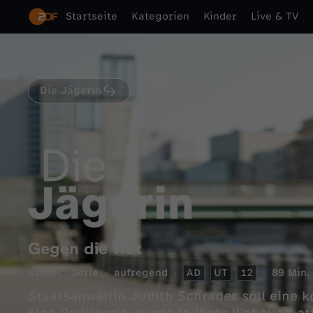
Startseite
Kategorien
Kinder
Live & TV
Die Jägerin
Gegen die Wut
Krimi
Serie
aufregend
AD
UT
12
89 Min.
Staatsanwältin Judith Schrader soll eine k