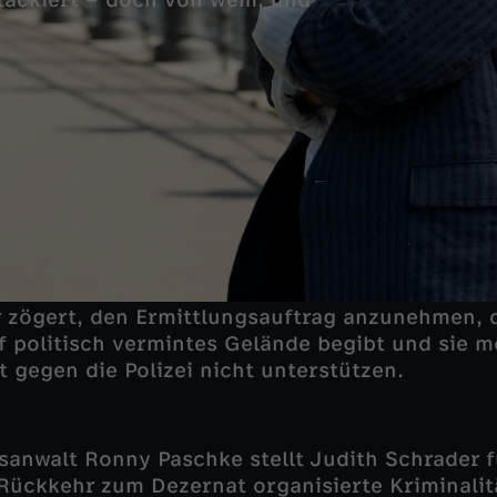
ttackiert – doch von wem, und
 zögert, den Ermittlungsauftrag anzunehmen, d
uf politisch vermintes Gelände begibt und sie 
 gegen die Polizei nicht unterstützen.
anwalt Ronny Paschke stellt Judith Schrader f
e Rückkehr zum Dezernat organisierte Kriminalitä