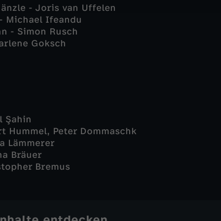
änzle - Joris van Uffelen
 - Michael Ifeandu
n - Simon Rusch
Marlene Goksch
l Şahin
ert Hummel, Peter Dommaschk
na Lämmerer
na Bräuer
stopher Bremus
Inhalte entdecken