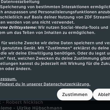
 Datenverarbeitung
Speicherung von bestimmten Interaktionen ermöglicht
h anzupassen und Personalisierungsfunktionen anzub
sschließlich auf Basis deiner Nutzung von ZDF Stream
tten werden von uns nicht verwendet.
erne Drittsysteme:
Wir nutzen Social-Media-Tools und
der - Nadja Uhl
em um das Teilen von Inhalten zu ermöglichen.
g - Dirk Borchardt
 für welche Zwecke wir deine Daten speichern und ver
 Sarah Mahita
ell genutztes Gerät. Mit "Zustimmen" erklärst du dein
 Nicholas Reinke
die wir deine Einwilligung benötigen. Oder du legst u
kor - Malick Bauer
en" fest, welchen Zwecken du deine Zustimmung gibst
rk - Altamasch Noor
ellungen kannst du jederzeit mit Wirkung für die Zuku
 Idil Üner
en oder ändern.
e - David Ruland
 - Adam Bay
pressum.
findest du in unserer Datenschutzerklärung.
- Timur Işık
- Marie Schöneburg
Zustimmen
Able
- Maxim Agné
 - Robert Nickisch
hieme - Ulrike Hübschmann