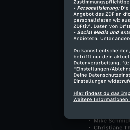
Zustimmungspflichtige
• Personalisierung:
Die 
Angebot des ZDF an dic
personalisieren wir au
Darsteller
ZDFtivi. Daten von Dri
• Social Media und ext
Judith Schra
Anbietern. Unter ander
Jochen Monta
Du kannst entscheiden,
Jana Bloch -
betrifft nur dein aktu
Sven Temme -
Datenverarbeitung, für 
Patrick Odon
"Einstellungen/Ablehn
Tayfun Bastü
Deine Datenschutzeinst
Şirin Doğan -
Einstellungen widerruf
Ronny Paschk
Oktay Arslan
Hier findest du das Im
Weitere Informationen 
Zafer Arslan 
Sandra Kurz 
Tom Jensen 
Mike Schmidt
Christiane T