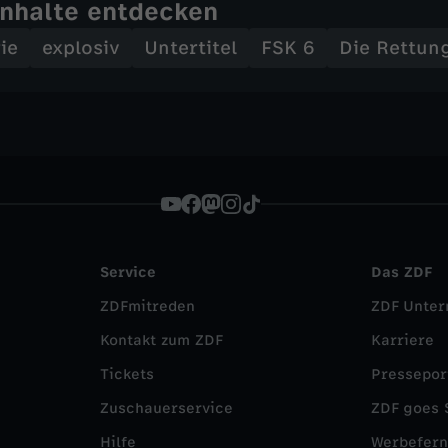
Inhalte entdecken
ie
explosiv
Untertitel
FSK 6
Die Rettung
Service
Das ZDF
ZDFmitreden
ZDF Unte
Kontakt zum ZDF
Karriere
Tickets
Pressepor
Zuschauerservice
ZDF goes 
Hilfe
Werbefer