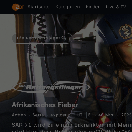
Startseite
Kategorien
Kinder
Live & TV
Die Rettungsflieger
Afrikanisches Fieber
Action
Serie
explosiv
UT
6
46 Min.
2025
SAR 71 wird zu einem Erkrankten mit Meni