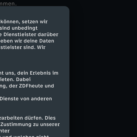
ommen.
st, sich
 können, setzen wir
nem Leben
 sind unbedingt
liegern einiges
e Dienstleister darüber
a will es doch
geben wir deine Daten
stleister sind. Wir
flieger zu
ns über ihm
ren eigenen Weg
ne Familie zieht
 uns, dein Erlebnis im
ieten. Dabei
ing, der ZDFheute und
 Dienste von anderen
arbeiten dürfen. Dies
e Zustimmung zu unserer
nter