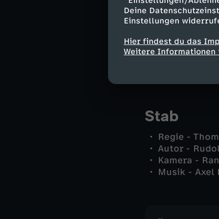
"Einstellungen/Ablehn
Thomas Asmu
Deine Datenschutzeinst
Anne - Kerst
Einstellungen widerruf
Balthasar - 
Baum - Giulia
Hier findest du das Im
Ben - Christ
Weitere Informationen 
Neumann - H
und andere -
Stab
Regie - Tho
Autor - Rudo
Kamera - Ran
Musik - Axel