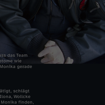
uss das Team
mptome wie
d Monika gerade
ätigt, schlägt
lona, Wollcke
 Monika finden,