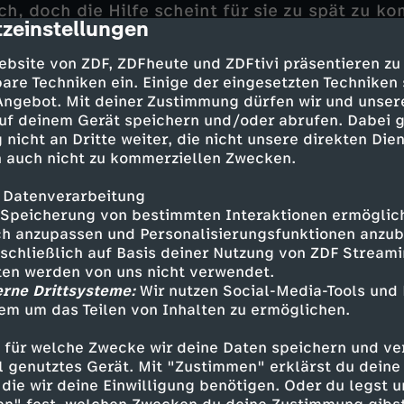
ch, doch die Hilfe scheint für sie zu spät zu k
zeinstellungen
cription
gsflieger müssen in Quarantäne und haben Ang
ebsite von ZDF, ZDFheute und ZDFtivi präsentieren zu
ben. Vor allem Alex steht zum ersten Mal in sei
are Techniken ein. Einige der eingesetzten Techniken
. In dieser Extremsituation wird den Rettungsf
 Angebot. Mit deiner Zustimmung dürfen wir und unser
reffen wichtige persönliche Entscheidungen. Ilon
uf deinem Gerät speichern und/oder abrufen. Dabei 
 nicht an Dritte weiter, die nicht unsere direkten Dien
 Ben versuchen. Alex entschließt sich, Rettungs
 auch nicht zu kommerziellen Zwecken.
 das Damoklesschwert des Disziplinarverfahre
e muss erkennen und akzeptieren, dass Iris ih
 Datenverarbeitung
s sieht, dass manches auch ohne ihn geht. Sei
Speicherung von bestimmten Interaktionen ermöglicht
ine Hilfe von Ulm nach Hamburg.
h anzupassen und Personalisierungsfunktionen anzub
sschließlich auf Basis deiner Nutzung von ZDF Stream
tten werden von uns nicht verwendet.
erne Drittsysteme:
Wir nutzen Social-Media-Tools und
em um das Teilen von Inhalten zu ermöglichen.
ruhn - Matthias Leja
 für welche Zwecke wir deine Daten speichern und ver
- Oliver Hörner
ell genutztes Gerät. Mit "Zustimmen" erklärst du dein
die wir deine Einwilligung benötigen. Oder du legst u
 - Julia Heinemann