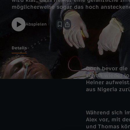
wird klar, dass Heiner eine gefährliche Inf
möglicherweise sogar das hoch ansteckend
Abspielen
Details
Doch bevor die 
schon wieder lo
Heiner aufweist
aus Nigeria zu
Während sich im
Alex vor, mit d
und Thomas könn