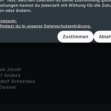
en" fest, welchen Zwecken du deine Zustimmung gibst
s - Ulrich Bähnk
ellungen kannst du jederzeit mit Wirkung für die Zuku
in Draeger
en oder ändern.
Werner Eichhorn
 Folina
pressum.
oph Grunert
findest du in unserer Datenschutzerklärung.
arald Maack
Zustimmen
Able
mas Jacob
lf Anders
dolf Scherraus
 Donner