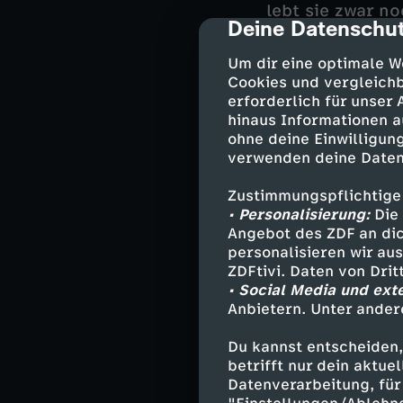
lebt sie zwar no
Deine Datenschut
cmp-dialog-des
Auch die Rettun
Um dir eine optimale W
infiziert zu ha
Cookies und vergleichb
Todesängste aus
erforderlich für unser
klar, und sie t
hinaus Informationen a
ohne deine Einwilligung
noch einmal mit
verwenden deine Daten
bleiben, obwohl
schwebt. Wollck
Zustimmungspflichtige
geht. Und Thoma
• Personalisierung:
Die 
einfach ohne se
Angebot des ZDF an dic
personalisieren wir au
ZDFtivi. Daten von Dri
• Social Media und ext
Darsteller
Anbietern. Unter ander
Alexander Ka
Du kannst entscheiden,
Jan Wollcke 
betrifft nur dein aktu
Datenverarbeitung, für 
Ilona Müller