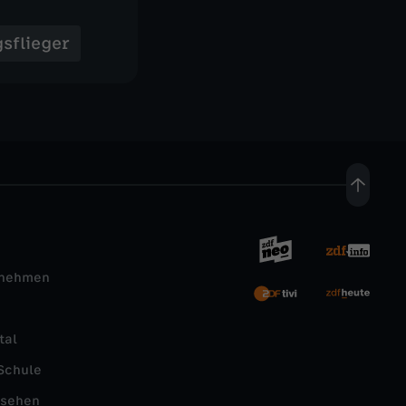
sflieger
rnehmen
tal
Schule
nsehen