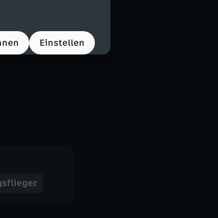
hnen
Einstellen
sflieger