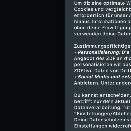
Um dir eine optimale W
haben keinen Ap
Cookies und vergleichb
erforderlich für unser
Bei einem neuen
hinaus Informationen a
Mumm hat: Sie l
ohne deine Einwilligung
kleines Kind vo
verwenden deine Daten
Zustimmungspflichtige
• Personalisierung:
Die 
Darsteller
Angebot des ZDF an dic
personalisieren wir au
Notärztin Dr.
ZDFtivi. Daten von Dri
Pilot Alexand
• Social Media und ext
Anbietern. Unter ander
Sanitäter Th
Bordmechanik
Du kannst entscheiden,
Sabina - Bir
betrifft nur dein aktu
Lilli - Tina B
Datenverarbeitung, für 
Tobias - Hen
"Einstellungen/Ablehn
Harald - Dan
Deine Datenschutzeinst
FW-Einsatzlei
Einstellungen widerruf