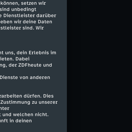
 können, setzen wir
 sind unbedingt
e Dienstleister darüber
s Ilona auch
geben wir deine Daten
en, um ein
stleister sind. Wir
 uns, dein Erlebnis im
ieten. Dabei
ing, der ZDFheute und
 Dienste von anderen
arbeiten dürfen. Dies
e Zustimmung zu unserer
nter
 und welchen nicht.
nft in deinen