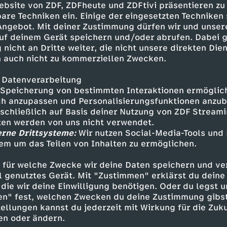
ebsite von ZDF, ZDFheute und ZDFtivi präsentieren zu
petit.
are Techniken ein. Einige der eingesetzten Techniken
 Angebot. Mit deiner Zustimmung dürfen wir und unser
 Einsatz müssen sie allerdings feststellen, das
uf deinem Gerät speichern und/oder abrufen. Dabei 
ässt sich kopfüber in ein tiefes Erdloch abseil
 nicht an Dritte weiter, die nicht unsere direkten Dien
r dem Ertrinken zu retten.
 auch nicht zu kommerziellen Zwecken.
 Datenverarbeitung
Speicherung von bestimmten Interaktionen ermöglicht
h anzupassen und Personalisierungsfunktionen anzub
sschließlich auf Basis deiner Nutzung von ZDF Stream
 Ilona Müller - Julia Heinemann
tten werden von uns nicht verwendet.
er Karuhn - Matthias Leja
erne Drittsysteme:
Wir nutzen Social-Media-Tools und
em um das Teilen von Inhalten zu ermöglichen.
omas Asmus - Ulrich Bähnk
er Jan Wollcke - Oliver Hörner
 für welche Zwecke wir deine Daten speichern und ver
git Bockmann
ell genutztes Gerät. Mit "Zustimmen" erklärst du dein
ordihn
die wir deine Einwilligung benötigen. Oder du legst u
ning Diedrich
en" fest, welchen Zwecken du deine Zustimmung gibst
 Hembal
ellungen kannst du jederzeit mit Wirkung für die Zuku
ter - Stefan Schreck
en oder ändern.