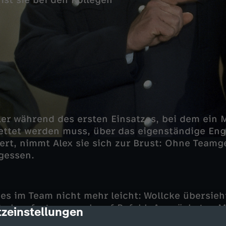
st sie bei den Kollegen
ller während des ersten Einsatzes, bei dem ein
ettet werden muss, über das eigenständige En
t, nimmt Alex sie sich zur Brust: Ohne Teamge
gessen.
 es im Team nicht mehr leicht: Wollcke übersieh
 ab sofort nur noch auf Befehl. Am nächsten 
zeinstellungen
cription
 Einstandsfrühstück die Wogen zu glätten. Doc