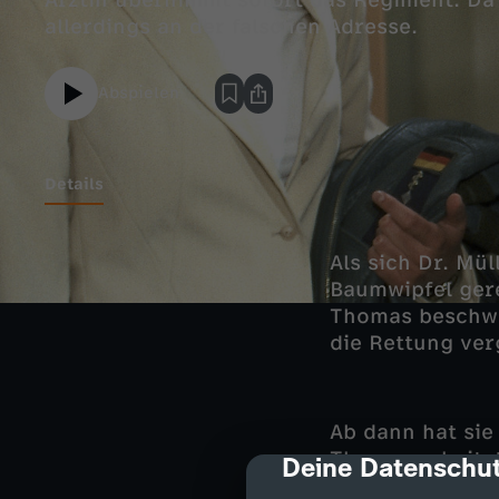
Ärztin übernimmt sofort das Regiment. Da i
allerdings an der falschen Adresse.
Abspielen
Details
Als sich Dr. Mü
Baumwipfel ger
Thomas beschwer
die Rettung ver
Ab dann hat sie
Thomas arbeitet
Deine Datenschut
cmp-dialog-des
Ilona mit einem