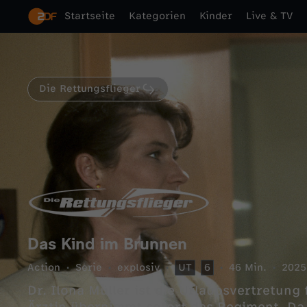
Startseite
Kategorien
Kinder
Live & TV
Die Rettungsflieger
Das Kind im Brunnen
Action
Serie
explosiv
UT
6
46 Min.
2025
Dr. Ilona Müller ist die Urlaubsvertretung