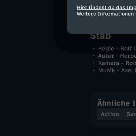
Oberstabsarz
Hier findest du das Im
und andere -
Weitere Informationen 
Stab
Regie - Rolf 
Autor - Herb
Kamera - Rolf
Musik - Axel
Ähnliche 
Action
Ser