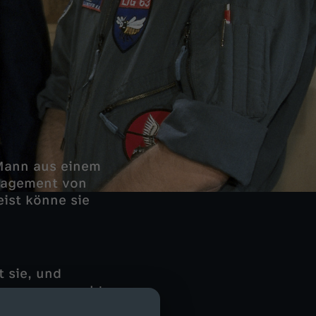
 Mann aus einem
gagement von
ist könne sie
t sie, und
Morgen versucht
h die Männer