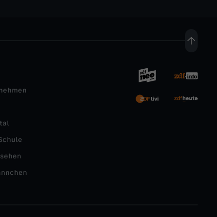
rnehmen
tal
Schule
nsehen
ännchen