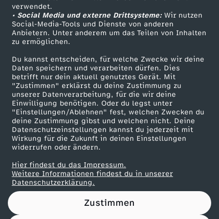
Das ZDF
verwendet.
• Social Media und externe Drittsysteme:
Wir nutzen
ZDF Unternehmen
Social-Media-Tools und Dienste von anderen
Anbietern. Unter anderem um das Teilen von Inhalten
Karriere
zu ermöglichen.
Presseportal
Du kannst entscheiden, für welche Zwecke wir deine
ZDF goes Schule
Daten speichern und verarbeiten dürfen. Dies
betrifft nur dein aktuell genutztes Gerät. Mit
Werbefernsehen
"Zustimmen" erklärst du deine Zustimmung zu
unserer Datenverarbeitung, für die wir deine
Mainzelmännchen
Einwilligung benötigen. Oder du legst unter
"Einstellungen/Ablehnen" fest, welchen Zwecken du
deine Zustimmung gibst und welchen nicht. Deine
Datenschutzeinstellungen kannst du jederzeit mit
Wirkung für die Zukunft in deinen Einstellungen
widerrufen oder ändern.
Hier findest du das Impressum.
Partner
Weitere Informationen findest du in unserer
Datenschutzerklärung.
Zustimmen