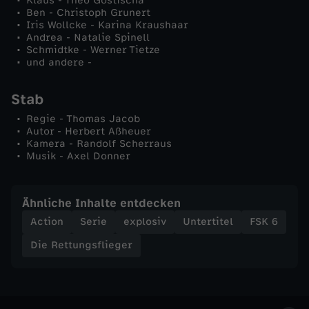
Klaus - Theo Gostischa
v
Ben - Christoph Grunert
Iris Wollcke - Karina Kraushaar
Andrea - Natalie Spinell
Schmidtke - Werner Tietze
und andere -
Stab
Regie - Thomas Jacob
Autor - Herbert Aßheuer
Kamera - Randolf Scherraus
Musik - Axel Donner
Ähnliche Inhalte entdecken
Action
Serie
explosiv
Untertitel
FSK 6
Die Rettungsflieger