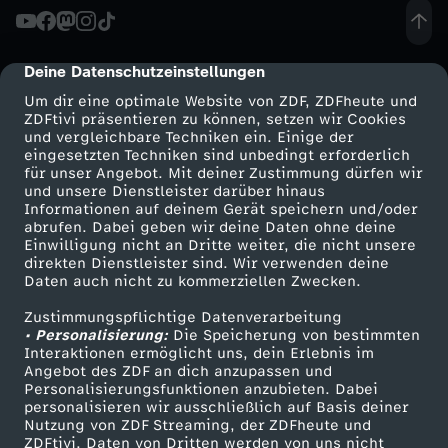
Deine Datenschutzeinstellungen
cmp-dialog-description
Um dir eine optimale Website von ZDF, ZDFheute und
ZDFtivi präsentieren zu können, setzen wir Cookies
und vergleichbare Techniken ein. Einige der
eingesetzten Techniken sind unbedingt erforderlich
für unser Angebot. Mit deiner Zustimmung dürfen wir
Mehr ZDF
Service
und unsere Dienstleister darüber hinaus
Informationen auf deinem Gerät speichern und/oder
ZDF-Apps
ZDFmitreden
abrufen. Dabei geben wir deine Daten ohne deine
Einwilligung nicht an Dritte weiter, die nicht unsere
Smart TV
Kontakt zum ZDF
direkten Dienstleister sind. Wir verwenden deine
Daten auch nicht zu kommerziellen Zwecken.
ZDFtext
Tickets
Zustimmungspflichtige Datenverarbeitung
Livestreams
Zuschauerservice
• Personalisierung:
Die Speicherung von bestimmten
Sendungen A-Z
Hilfe
Interaktionen ermöglicht uns, dein Erlebnis im
Angebot des ZDF an dich anzupassen und
TV-Programm
Personalisierungsfunktionen anzubieten. Dabei
personalisieren wir ausschließlich auf Basis deiner
Nutzung von ZDF Streaming, der ZDFheute und
ZDFtivi. Daten von Dritten werden von uns nicht