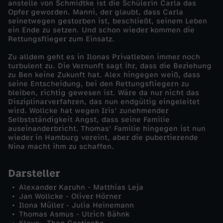
anstelle von Schmidtke ist die Schülerin Carla das
Opfer geworden. Manni, der glaubt, dass Carla
r
seinetwegen gestorben ist, beschließt, seinem Leben
ein Ende zu setzen. Und schon wieder kommen die
Rettungsflieger zum Einsatz.
-
Zu alldem geht es in Ilonas Privatleben immer noch
E
turbulent zu. Die Vernunft sagt ihr, dass die Beziehung
zu Ben keine Zukunft hat. Alex hingegen weiß, dass
seine Entscheidung, bei den Rettungsfliegern zu
x
bleiben, richtig gewesen ist. Wäre da nur nicht das
Disziplinarverfahren, das nun endgültig eingeleitet
wird. Wollcke hat wegen Iris' zunehmender
p
Selbstständigkeit Angst, dass seine Familie
auseinanderbricht. Thomas' Familie hingegen ist nun
l
wieder in Hamburg vereint, aber die pubertierende
Nina macht ihm zu schaffen.
o
Darsteller
s
Alexander Karuhn - Matthias Leja
Jan Wollcke - Oliver Hörner
Ilona Müller - Julia Heinemann
i
Thomas Asmus - Ulrich Bähnk