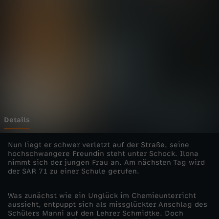
u
n
g
s
f
l
Details
i
Nun liegt er schwer verletzt auf der Straße, seine
hochschwangere Freundin steht unter Schock. Ilona
nimmt sich der jungen Frau an. Am nächsten Tag wird
e
der SAR 71 zu einer Schule gerufen.
g
Was zunächst wie ein Unglück im Chemieunterricht
aussieht, entpuppt sich als missglückter Anschlag des
e
Schülers Manni auf den Lehrer Schmidtke. Doch