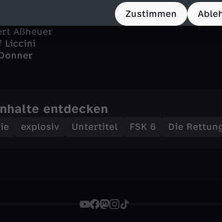
Zustimmen
Able
Liccini
ert Aßheuer
 Liccini
 Donner
Inhalte entdecken
ie
explosiv
Untertitel
FSK 6
Die Rettung