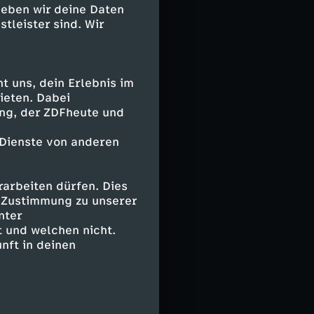
t geht Richie
geben wir deine Daten
stleister sind. Wir
 uns, dein Erlebnis im
ieten. Dabei
ing, der ZDFheute und
 Dienste von anderen
arbeiten dürfen. Dies
e Zustimmung zu unserer
nter
 und welchen nicht.
nft in deinen