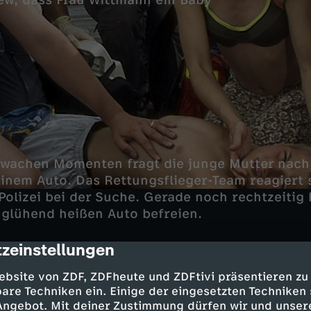
w, dass Frau Wittmann ein Baby
 wachen Momenten fragt die junge Mutter nach
einem Auto. Das Rettungsflieger-Team reagiert 
 Polizei bei der Suche. Gerade noch rechtzeitig
glühend heißen Auto befreien.
zeinstellungen
cription
einen Kollegen Alex, auf Richie aufzupassen. De
ebsite von ZDF, ZDFheute und ZDFtivi präsentieren zu
d besucht mit dem Jungen das Schwimmbad. Dor
are Techniken ein. Einige der eingesetzten Techniken
lleinerziehende Astrid kennen, weil deren klein
 Angebot. Mit deiner Zustimmung dürfen wir und unser