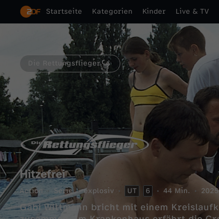
Startseite
Kategorien
Kinder
Live & TV
Die Rettungsflieger
Hitzefrei
Action
Serie
explosiv
UT
6
44 Min.
2025
Gabi Wittmann bricht mit einem Kreislauf