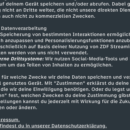
chie gefunden hat. In einem unbewachten Momen
uf deinem Gerät speichern und/oder abrufen. Dabei 
 nicht an Dritte weiter, die nicht unsere direkten Dien
stour.
 auch nicht zu kommerziellen Zwecken.
 Datenverarbeitung
Speicherung von bestimmten Interaktionen ermöglicht
h anzupassen und Personalisierungsfunktionen anzub
sschließlich auf Basis deiner Nutzung von ZDF Stream
ruhn - Matthias Leja
tten werden von uns nicht verwendet.
- Oliver Hörner
erne Drittsysteme:
Wir nutzen Social-Media-Tools und
sen - Marlene Marlow
em um das Teilen von Inhalten zu ermöglichen.
s - Ulrich Bähnk
k Bayani
 für welche Zwecke wir deine Daten speichern und ver
n - Heidrun Gärtner
ell genutztes Gerät. Mit "Zustimmen" erklärst du dein
die wir deine Einwilligung benötigen. Oder du legst u
er - Ursula Heyer
en" fest, welchen Zwecken du deine Zustimmung gibst
nz Keller
ellungen kannst du jederzeit mit Wirkung für die Zuku
en oder ändern.
pressum.
findest du in unserer Datenschutzerklärung.