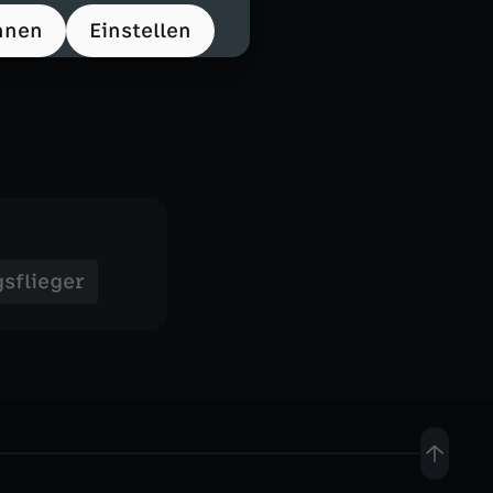
hnen
Einstellen
sflieger