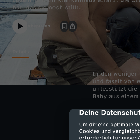
zusammen. Im Krankenhaus erfährt die Cre
hat, das sie noch stillt.
Abspielen
Details
In den wenigen
und faselt von 
unterstützt die
Baby aus einem 
Deine Datenschut
cmp-dialog-des
Wollcke bittet s
Um dir eine optimale W
Gelegenheit un
Cookies und vergleichb
die attraktive a
erforderlich für unser