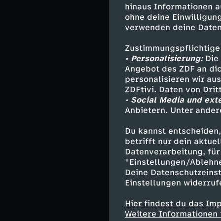
Gefallen an Ri
hinaus Informationen a
ohne deine Einwilligung
auf Entdeckung
verwenden deine Daten
Zustimmungspflichtige
Darsteller
• Personalisierung:
Die 
Angebot des ZDF an dic
personalisieren wir au
Alexander Ka
ZDFtivi. Daten von Dri
Jan Wollcke 
• Social Media und ext
Sabine Peter
Anbietern. Unter ander
Thomas Asmu
Astrid - Vija
Du kannst entscheiden,
Gaby Wittman
betrifft nur dein aktu
Datenverarbeitung, für 
Sabines Mutt
"Einstellungen/Ablehn
Karsten - Hei
Deine Datenschutzeinst
und andere -
Einstellungen widerruf
Hier findest du das Im
Weitere Informationen 
Stab