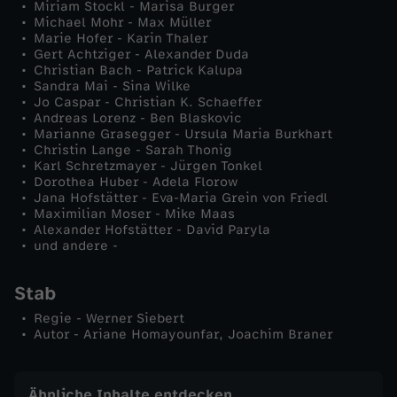
Miriam Stockl - Marisa Burger
e
Michael Mohr - Max Müller
Marie Hofer - Karin Thaler
Gert Achtziger - Alexander Duda
n
Christian Bach - Patrick Kalupa
Sandra Mai - Sina Wilke
S
Jo Caspar - Christian K. Schaeffer
Andreas Lorenz - Ben Blaskovic
Marianne Grasegger - Ursula Maria Burkhart
t
Christin Lange - Sarah Thonig
Karl Schretzmayer - Jürgen Tonkel
Dorothea Huber - Adela Florow
o
Jana Hofstätter - Eva-Maria Grein von Friedl
Maximilian Moser - Mike Maas
c
Alexander Hofstätter - David Paryla
und andere -
k
Stab
l
Regie - Werner Siebert
Autor - Ariane Homayounfar, Joachim Braner
Ähnliche Inhalte entdecken