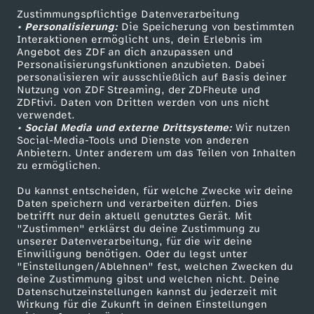
Zustimmungspflichtige Datenverarbeitung
Livestreams
Zuschauerservice
• Personalisierung:
Die Speicherung von bestimmten
Sendungen A-Z
Hilfe
Interaktionen ermöglicht uns, dein Erlebnis im
Angebot des ZDF an dich anzupassen und
TV-Programm
Personalisierungsfunktionen anzubieten. Dabei
personalisieren wir ausschließlich auf Basis deiner
Nutzung von ZDF Streaming, der ZDFheute und
ZDFtivi. Daten von Dritten werden von uns nicht
Das ZDF
verwendet.
• Social Media und externe Drittsysteme:
Wir nutzen
ZDF Unternehmen
Social-Media-Tools und Dienste von anderen
Anbietern. Unter anderem um das Teilen von Inhalten
Karriere
zu ermöglichen.
Presseportal
Du kannst entscheiden, für welche Zwecke wir deine
ZDF goes Schule
Daten speichern und verarbeiten dürfen. Dies
betrifft nur dein aktuell genutztes Gerät. Mit
Werbefernsehen
"Zustimmen" erklärst du deine Zustimmung zu
unserer Datenverarbeitung, für die wir deine
Mainzelmännchen
Einwilligung benötigen. Oder du legst unter
"Einstellungen/Ablehnen" fest, welchen Zwecken du
deine Zustimmung gibst und welchen nicht. Deine
Datenschutzeinstellungen kannst du jederzeit mit
Wirkung für die Zukunft in deinen Einstellungen