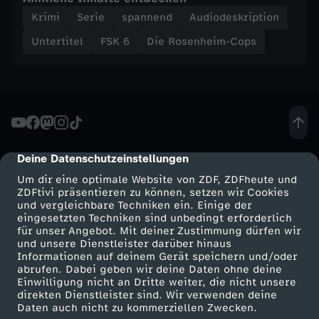
Krimi
Serie
spannend
Audiodeskription
Untertitel
FSK 6
Die Rosenheim-Cops
Deine Datenschutzeinstellungen
cmp-dialog-description
Um dir eine optimale Website von ZDF, ZDFheute und
ZDFtivi präsentieren zu können, setzen wir Cookies
und vergleichbare Techniken ein. Einige der
eingesetzten Techniken sind unbedingt erforderlich
für unser Angebot. Mit deiner Zustimmung dürfen wir
Mehr ZDF
Service
und unsere Dienstleister darüber hinaus
Informationen auf deinem Gerät speichern und/oder
ZDF-Apps
ZDFmitreden
abrufen. Dabei geben wir deine Daten ohne deine
Einwilligung nicht an Dritte weiter, die nicht unsere
Smart TV
Kontakt zum ZDF
direkten Dienstleister sind. Wir verwenden deine
Daten auch nicht zu kommerziellen Zwecken.
ZDFtext
Tickets