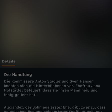
n
h
e
i
m
-
Details
C
Die Handlung
Die Kommissare Anton Stadler und Sven Hansen
o
knöpfen sich die Hinterbliebenen vor. Ehefrau Jana
Hofstätter beteuert, dass sie ihren Mann heiß und
innig geliebt hat.
p
Alexander, der Sohn aus erster Ehe, gibt zwar zu, dass
s
es zwischen ihm und seinem Vater Konflikte gab, mit