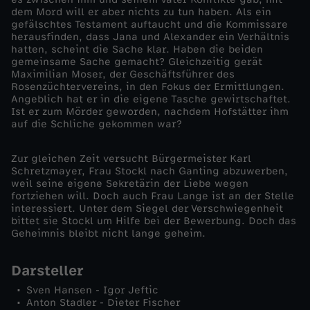
dem Mord will er aber nichts zu tun haben. Als ein
-
gefälschtes Testament auftaucht und die Kommissare
herausfinden, dass Jana und Alexander ein Verhältnis
hatten, scheint die Sache klar. Haben die beiden
A
gemeinsame Sache gemacht? Gleichzeitig gerät
Maximilian Moser, der Geschäftsführer des
Rosenzüchtervereins, in den Fokus der Ermittlungen.
l
Angeblich hat er in die eigene Tasche gewirtschaftet.
Ist er zum Mörder geworden, nachdem Hofstätter ihm
l
auf die Schliche gekommen war?
e
Zur gleichen Zeit versucht Bürgermeister Karl
Schretzmayer, Frau Stockl nach Ganting abzuwerben,
weil seine eigene Sekretärin der Liebe wegen
w
fortziehen will. Doch auch Frau Lange ist an der Stelle
interessiert. Unter dem Siegel der Verschwiegenheit
bittet sie Stockl um Hilfe bei der Bewerbung. Doch das
o
Geheimnis bleibt nicht lange geheim.
l
Darsteller
l
Sven Hansen - Igor Jeftic
Anton Stadler - Dieter Fischer