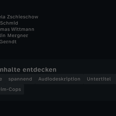
ela Zschieschow
 Schmid
omas Wittmann
ilin Mergner
 Gerndt
Inhalte entdecken
e
spannend
Audiodeskription
Untertitel
eim-Cops