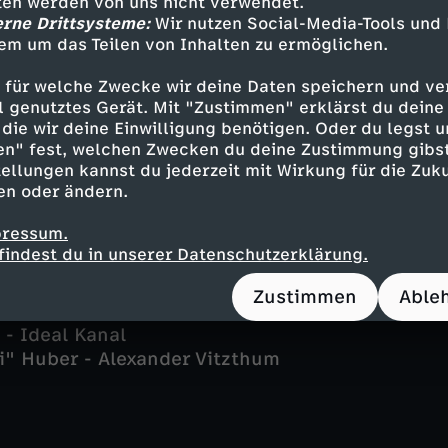
tten werden von uns nicht verwendet.
 Karin Thaler
erne Drittsysteme:
Wir nutzen Social-Media-Tools und
em um das Teilen von Inhalten zu ermöglichen.
Christian K. Schaeffer
mos - Anastasia Papadopoulou
 für welche Zwecke wir deine Daten speichern und ver
o - Paul Brusa
ell genutztes Gerät. Mit "Zustimmen" erklärst du dein
segger - Ursula Maria Burkhart
die wir deine Einwilligung benötigen. Oder du legst u
ge - Sarah Thonig
en" fest, welchen Zwecken du deine Zustimmung gibst
 - Younes Tissinte
ellungen kannst du jederzeit mit Wirkung für die Zuku
er - Steffen Wolf
en oder ändern.
 - Isabel Mergl
pressum.
kenrieder - Gerhard Wittmann
findest du in unserer Datenschutzerklärung.
enrieder - Antonia von Romatowski
eich - Benedikt Schulz
Zustimmen
Able
 Silke Franz
 - Ideal Kanal
zi" Huber - Alexander Vitzthum