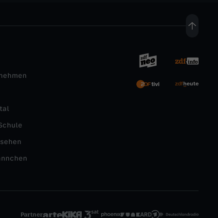
rnehmen
tal
Schule
nsehen
ännchen
Partner