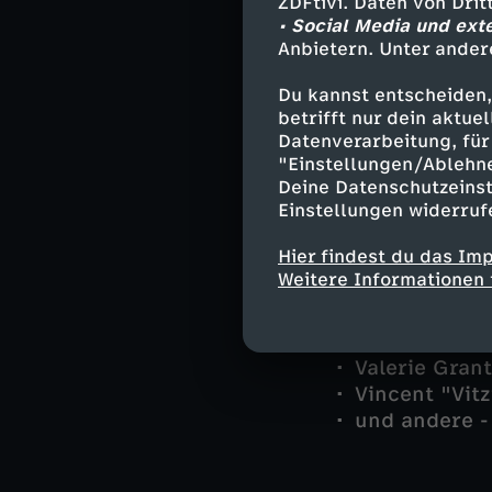
ZDFtivi. Daten von Dri
Marie Hofer -
• Social Media und ext
Anbietern. Unter ander
Jo Caspar - 
Dr. Elena Di
Du kannst entscheiden,
Daniel Donat
betrifft nur dein aktu
Marianne Gra
Datenverarbeitung, für 
Christin Lan
"Einstellungen/Ablehn
Dominik Meis
Deine Datenschutzeinst
Hannes Winkl
Einstellungen widerruf
Hilde Stadler
Hier findest du das Im
Karli Schlic
Weitere Informationen 
Anna Schlick
Fritz Heidenr
Jella Rauch -
Valerie Grant
Vincent "Vit
und andere -