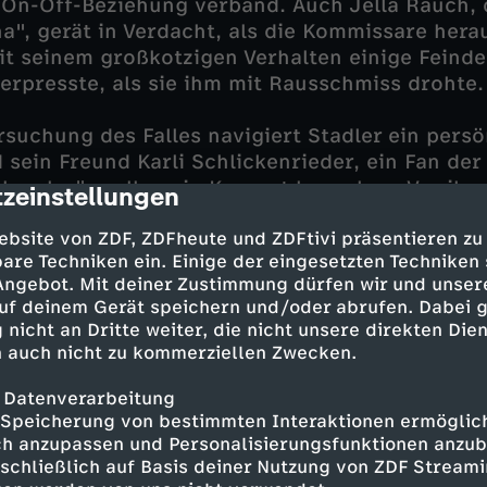
 On-Off-Beziehung verband. Auch Jella Rauch, 
na", gerät in Verdacht, als die Kommissare hera
it seinem großkotzigen Verhalten einige Feind
 erpresste, als sie ihm mit Rausschmiss drohte.
suchung des Falles navigiert Stadler ein persö
 sein Freund Karli Schlickenrieder, ein Fan de
kraxler", wollen ein Konzert besuchen. Vor ihr
zeinstellungen
cription
jedoch geheim halten, da Karli früher mit der 
ebsite von ZDF, ZDFheute und ZDFtivi präsentieren zu
tnis hatte. Hilde Stadler und Anna Schlickenrie
are Techniken ein. Einige der eingesetzten Techniken
 leicht hinters Licht führen und erteilen den M
 Angebot. Mit deiner Zustimmung dürfen wir und unser
Lektion.
uf deinem Gerät speichern und/oder abrufen. Dabei 
 nicht an Dritte weiter, die nicht unsere direkten Dien
 auch nicht zu kommerziellen Zwecken.
 Datenverarbeitung
Speicherung von bestimmten Interaktionen ermöglicht
 - Dieter Fischer
h anzupassen und Personalisierungsfunktionen anzub
 Michaela Weingartner
sschließlich auf Basis deiner Nutzung von ZDF Stream
 - Max Müller