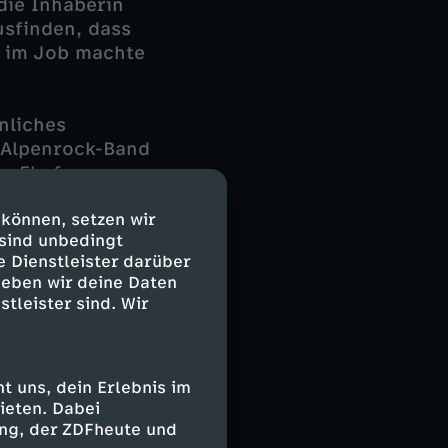
die Inhaberin
usfinden, dass
e im Job machte
nliches
r Alpenrock-Band
en Ehefrauen
Sängerin der
 können, setzen wir
der lassen sich
 sind unbedingt
ännern
e Dienstleister darüber
geben wir deine Daten
stleister sind. Wir
 uns, dein Erlebnis im
ieten. Dabei
ing, der ZDFheute und