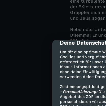
eine turbulente
der "Kletterare
Grappler sich m
und Jella sogar
Neben der Unter
Dilemma: Er und
"Die Schluchten
Deine Datenschut
cmp-dialog-des
müssen sie das 
Um dir eine optimale W
Band ein Verhäl
Cookies und vergleichb
jedoch nicht so
erforderlich für unser
ihrerseits eine 
hinaus Informationen a
ohne deine Einwilligung
verwenden deine Daten
Darsteller
Zustimmungspflichtige
• Personalisierung:
Die 
Anton Stadler
Angebot des ZDF an dic
Julia Beck -
personalisieren wir au
Michael Mohr