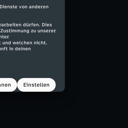
 Dienste von anderen
arbeiten dürfen. Dies
e Zustimmung zu unserer
nter
 und welchen nicht.
nft in deinen
hnen
Einstellen