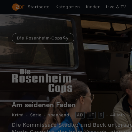
Startseite
Kategorien
Kinder
Live & TV
Die Rosenheim-Cops
Am seidenen Faden
Krimi
Serie
spannend
AD
UT
6
44 Min.
Die Kommissare Stadler und Beck untersuc