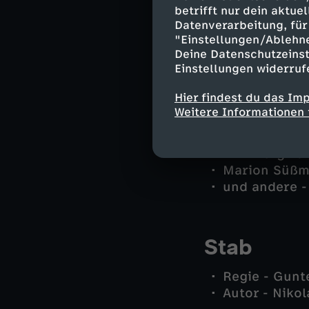
Marie Hofer -
betrifft nur dein aktu
Miriam Stock
Datenverarbeitung, für 
Patrizia Ort
"Einstellungen/Ablehn
Polizeidirekt
Deine Datenschutzeinst
Einstellungen widerruf
Jo Caspar - 
Dr. Sabine Ec
Hier findest du das Im
Felix Seitz 
Weitere Informationen 
Katharina Gra
Gernot Weiss
Dirk Bergman
Marion Süßma
und andere -
Stab
Regie - Gunt
Autor - Niko