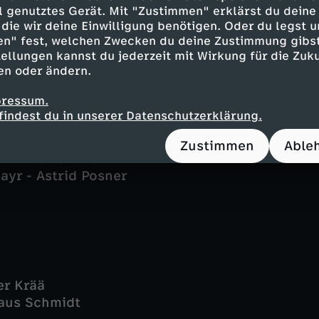
 Karin Thaler
ell genutztes Gerät. Mit "Zustimmen" erklärst du dein
l - Marisa Burger
die wir deine Einwilligung benötigen. Oder du legst u
mann - Diana Staehly
en" fest, welchen Zwecken du deine Zustimmung gibst
or Gert Achtziger - Alexander Duda
ellungen kannst du jederzeit mit Wirkung für die Zuku
en oder ändern.
Christian K. Schaeffer
kstein - Petra Einhoff
pressum.
- Gábor Biedermann
findest du in unserer Datenschutzerklärung.
f - Kristina Doerfer
 - Fabian Feder
Zustimmen
Able
n - Florian Fitz
yr - Astrid Posner
er Krää
laus Schmidt