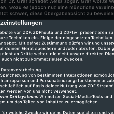
von Dr. Graf schadet Weiss sogar. Graf wollte W
en, wozu es jedoch nur eine mündliche Vereinb
jetzt schwer, diese Übergabeabsicht zu beweise
zeinstellungen
cription
ebsite von ZDF, ZDFheute und ZDFtivi präsentieren zu
rät Frau Graf unter Druck. Wie Stadler und Köni
are Techniken ein. Einige der eingesetzten Techniken
 Ehe nicht gut. Bei einer Scheidung wäre sie l
 Angebot. Mit deiner Zustimmung dürfen wir und unser
zen Prozess gemacht? Als die Spurensicherung
uf deinem Gerät speichern und/oder abrufen. Dabei 
nfallschaden entdeckt, gerät der Fall plötzlich
 nicht an Dritte weiter, die nicht unsere direkten Dien
Geschichte für die Rosenheimer Ermittler, bei 
 auch nicht zu kommerziellen Zwecken.
u einem Wiedersehen mit Kommissar Dirk Bergm
 Datenverarbeitung
Speicherung von bestimmten Interaktionen ermöglicht
h anzupassen und Personalisierungsfunktionen anzub
sschließlich auf Basis deiner Nutzung von ZDF Stream
tten werden von uns nicht verwendet.
erne Drittsysteme:
Wir nutzen Social-Media-Tools und
 - Dieter Fischer
em um das Teilen von Inhalten zu ermöglichen.
nig - Mark-Alexander Solf
 - Max Müller
 für welche Zwecke wir deine Daten speichern und ver