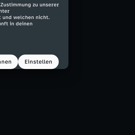
e Zustimmung zu unserer
nter
 und welchen nicht.
nft in deinen
hnen
Einstellen