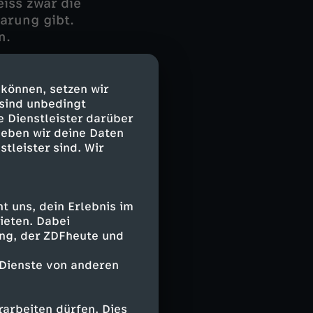
eiss zwar die
arung gibt.
n.
 können, setzen wir
g herausfinden,
 sind unbedingt
eer ausgegangen.
e Dienstleister darüber
 an Grafs Wagen
geben wir deine Daten
 ins Wanken.
stleister sind. Wir
der es
ann kommt.
 uns, dein Erlebnis im
ieten. Dabei
ing, der ZDFheute und
 Dienste von anderen
arbeiten dürfen. Dies