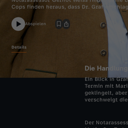
Notarassessor Gernot Weiss finden seine 
Cops finden heraus, dass Dr. Graf erschla
Abspielen
Details
Die Handlung
Ein Blick in Gr
Termin mit Mari
geklingelt, aber
verschweigt di
Der Notarassess