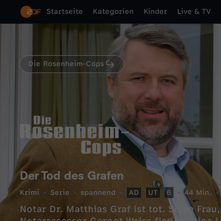
Startseite
Kategorien
Kinder
Live & TV
Die Rosenheim-Cops
Der Tod des Grafen
Krimi
Serie
spannend
AD
UT
6
44 Min.
Notar Dr. Matthias Graf ist tot. Seine Frau