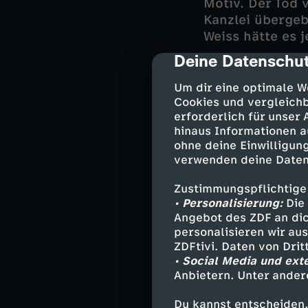
Motiv. Der Tod 
Kanzlei übergeb
Weiss hätte es 
Deine Datenschut
cmp-dialog-des
Um dir eine optimale W
Gleichzeitig ge
Cookies und vergleichb
stand es um die
erforderlich für unser
Hat sie nun kur
hinaus Informationen a
einen frischen U
ohne deine Einwilligung
Eine spannende 
verwenden deine Daten
gleichzeitig z
Zustimmungspflichtige
• Personalisierung:
Die 
Angebot des ZDF an dic
Darsteller
personalisieren wir au
ZDFtivi. Daten von Dri
• Social Media und ext
Anton Stadler
Anbietern. Unter ander
Sebastian Kö
Michael Mohr
Du kannst entscheiden,