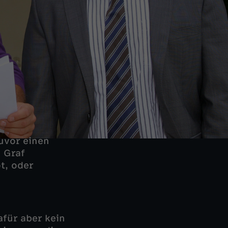
zuvor einen
i Graf
t, oder
afür aber kein