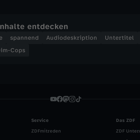
Inhalte entdecken
e
spannend
Audiodeskription
Untertitel
eim-Cops
Service
Das ZDF
ZDFmitreden
ZDF Unte