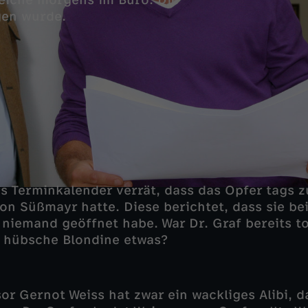
Leiche morgens im Büro. Die
gen wurde.
afs Terminkalender verrät, dass das Opfer tags 
on Süßmayr hatte. Diese berichtet, dass sie be
 niemand geöffnet habe. War Dr. Graf bereits to
e hübsche Blondine etwas?
or Gernot Weiss hat zwar ein wackliges Alibi, d