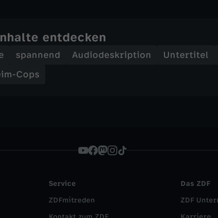
Inhalte entdecken
e
spannend
Audiodeskription
Untertitel
eim-Cops
Service
Das ZDF
ZDFmitreden
ZDF Unte
Kontakt zum ZDF
Karriere