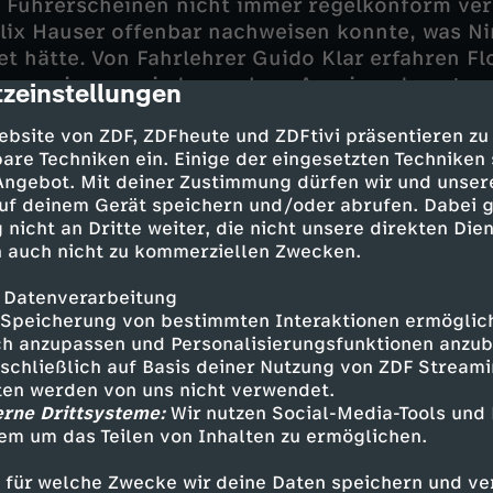
 Führerscheinen nicht immer regelkonform verl
elix Hauser offenbar nachweisen konnte, was N
et hätte. Von Fahrlehrer Guido Klar erfahren Fl
ass es immer wieder auch zu Auseinandersetzu
zeinstellungen
cription
d dessen Bruder Oliver gekommen war. Felix ha
ebsite von ZDF, ZDFheute und ZDFtivi präsentieren zu
h 2000 Euro gezahlt. Da die Zahlungen plötzlic
are Techniken ein. Einige der eingesetzten Techniken
Oliver vor Wut ausgerastet sein, so vermuten d
 Angebot. Mit deiner Zustimmung dürfen wir und unser
uf deinem Gerät speichern und/oder abrufen. Dabei 
senheimer Kommissare dem Täter immer näher
 nicht an Dritte weiter, die nicht unsere direkten Dien
sein vor allem bei Sekretärin Stockl für fantasi
 auch nicht zu kommerziellen Zwecken.
 Datenverarbeitung
Speicherung von bestimmten Interaktionen ermöglicht
h anzupassen und Personalisierungsfunktionen anzub
sschließlich auf Basis deiner Nutzung von ZDF Stream
tten werden von uns nicht verwendet.
- Igor Jeftic
erne Drittsysteme:
Wir nutzen Social-Media-Tools und
em um das Teilen von Inhalten zu ermöglichen.
l - Andreas Giebel
 - Max Müller
 für welche Zwecke wir deine Daten speichern und ver
l - Marisa Burger