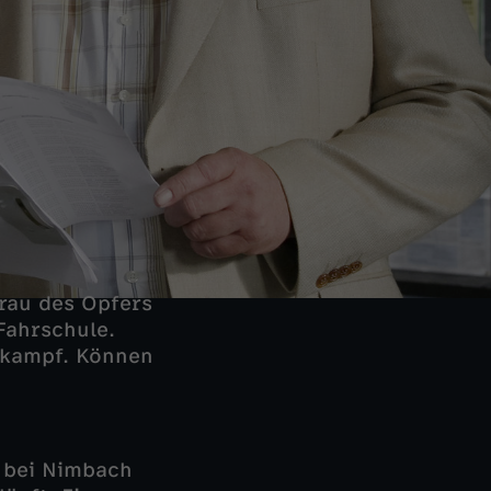
frau des Opfers
Fahrschule.
zkampf. Können
 bei Nimbach