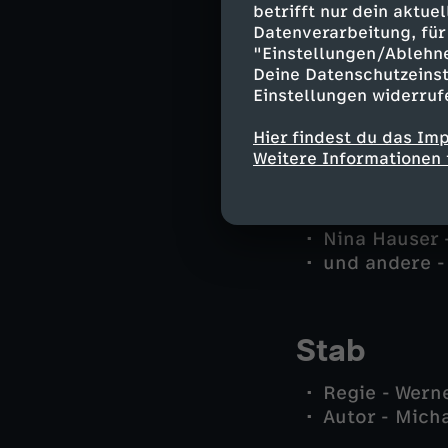
betrifft nur dein aktu
Marie Hofer -
Datenverarbeitung, für 
Polizeidirekt
"Einstellungen/Ablehn
Patrizia Ort
Deine Datenschutzeinst
Jo Caspar - 
Einstellungen widerruf
Dr. Sabine Ec
Hier findest du das Im
Oliver Hause
Weitere Informationen 
Stefan Gross
Guido Klar -
Erwin Nimbac
Nina Hauser -
und andere -
Stab
Regie - Wern
Autor - Micha