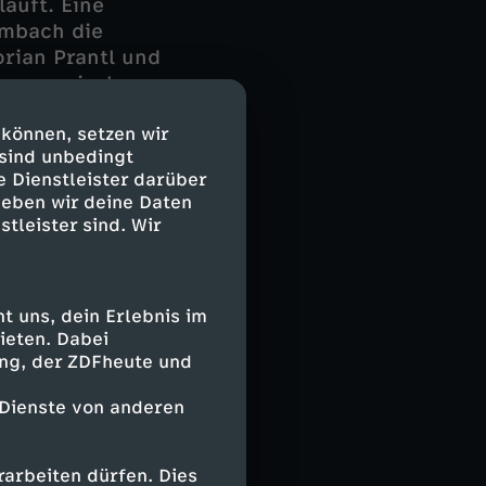
äuft. Eine
imbach die
orian Prantl und
ngen zwischen
tte seinem
 können, setzen wir
h eingestellt
 sind unbedingt
ie Cops.
e Dienstleister darüber
geben wir deine Daten
 kommen, sorgt
stleister sind. Wir
evolle
 uns, dein Erlebnis im
ieten. Dabei
ing, der ZDFheute und
 Dienste von anderen
arbeiten dürfen. Dies