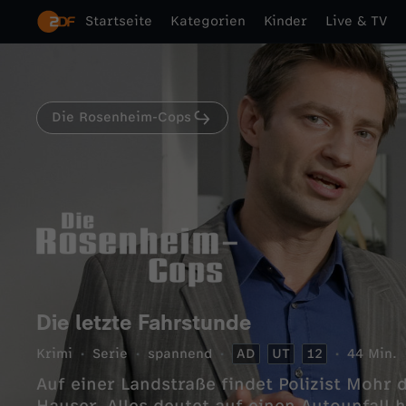
Startseite
Kategorien
Kinder
Live & TV
Die Rosenheim-Cops
Die letzte Fahrstunde
Krimi
Serie
spannend
AD
UT
12
44 Min.
Auf einer Landstraße findet Polizist Mohr 