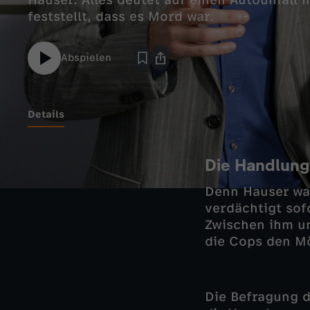
Hauser. Alles deutet auf einen Autounfall h
feststellt, dass es Mord war.
Abspielen
Details
Die Handlung
Denn Hauser war
verdächtigt sof
Zwischen ihm u
die Cops den M
Die Befragung 