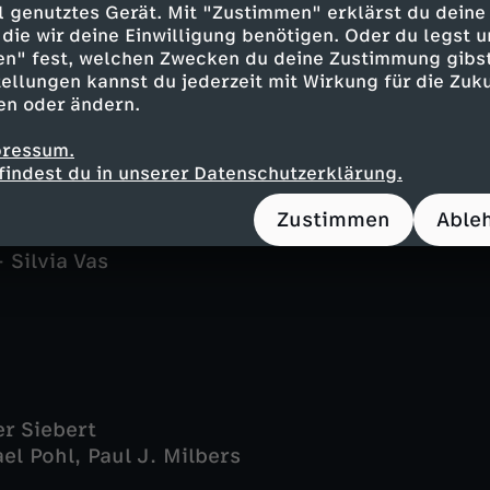
ell genutztes Gerät. Mit "Zustimmen" erklärst du dein
 Karin Thaler
die wir deine Einwilligung benötigen. Oder du legst u
or Gert Achtziger - Alexander Duda
en" fest, welchen Zwecken du deine Zustimmung gibst
mann - Diana Staehly
ellungen kannst du jederzeit mit Wirkung für die Zuku
Christian K. Schaeffer
en oder ändern.
kstein - Petra Einhoff
pressum.
r - Helmfried von Lüttichau
findest du in unserer Datenschutzerklärung.
 - Axel Röhrle
 Thomas Rudnick
Zustimmen
Able
h - Herbert Trattnigg
 Silvia Vas
er Siebert
el Pohl, Paul J. Milbers