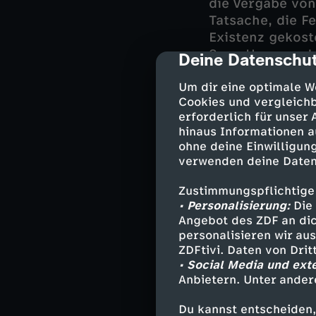
die Vergabe von
Tatsache, die F
Existenz gekost
Sven Hansen, d
Deine Datenschut
cmp-dialog-des
Felix Hauser un
Um dir eine optimale W
Bruder monatlic
Cookies und vergleichb
wurden, könnte 
erforderlich für unser
hinaus Informationen a
Während die Ro
ohne deine Einwilligung
Prantls Verliebt
verwenden deine Daten
Spekulationen.
Zustimmungspflichtige
• Personalisierung:
Die 
Angebot des ZDF an dic
Darsteller
personalisieren wir au
ZDFtivi. Daten von Dri
Sven Hansen 
• Social Media und ext
Anbietern. Unter ander
Florian Prant
Michael Mohr
Du kannst entscheiden,
Miriam Stock