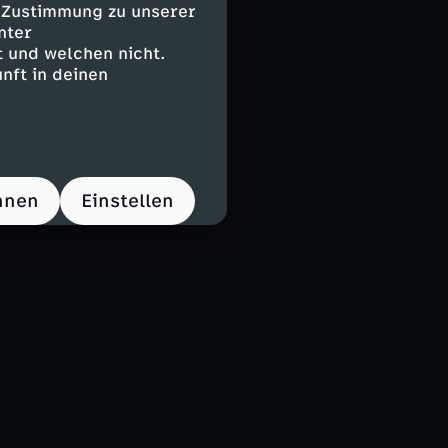
e Zustimmung zu unserer
nter
 und welchen nicht.
nft in deinen
hnen
Einstellen