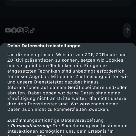
Deine Datenschutzeinstellungen
cmp-dialog-description
Um dir eine optimale Website von ZDF, ZDFheute und
ZDFtivi präsentieren zu können, setzen wir Cookies
und vergleichbare Techniken ein. Einige der
eingesetzten Techniken sind unbedingt erforderlich
für unser Angebot. Mit deiner Zustimmung dürfen wir
Mehr ZDF
Service
und unsere Dienstleister darüber hinaus
Informationen auf deinem Gerät speichern und/oder
ZDF-Apps
ZDFmitreden
abrufen. Dabei geben wir deine Daten ohne deine
Einwilligung nicht an Dritte weiter, die nicht unsere
Smart TV
Kontakt zum ZDF
direkten Dienstleister sind. Wir verwenden deine
Daten auch nicht zu kommerziellen Zwecken.
ZDFtext
Tickets
Zustimmungspflichtige Datenverarbeitung
Livestreams
Zuschauerservice
• Personalisierung:
Die Speicherung von bestimmten
Sendungen A-Z
Hilfe
Interaktionen ermöglicht uns, dein Erlebnis im