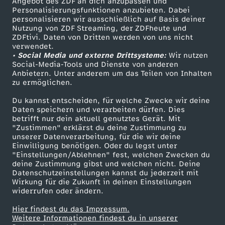
Angebot des ZDF an dich anzupassen und
TV-Programm
Personalisierungsfunktionen anzubieten. Dabei
personalisieren wir ausschließlich auf Basis deiner
Nutzung von ZDF Streaming, der ZDFheute und
ZDFtivi. Daten von Dritten werden von uns nicht
Das ZDF
verwendet.
• Social Media und externe Drittsysteme:
Wir nutzen
ZDF Unternehmen
Social-Media-Tools und Dienste von anderen
Anbietern. Unter anderem um das Teilen von Inhalten
Karriere
zu ermöglichen.
Presseportal
Du kannst entscheiden, für welche Zwecke wir deine
ZDF goes Schule
Daten speichern und verarbeiten dürfen. Dies
betrifft nur dein aktuell genutztes Gerät. Mit
Werbefernsehen
"Zustimmen" erklärst du deine Zustimmung zu
unserer Datenverarbeitung, für die wir deine
Mainzelmännchen
Einwilligung benötigen. Oder du legst unter
"Einstellungen/Ablehnen" fest, welchen Zwecken du
deine Zustimmung gibst und welchen nicht. Deine
Datenschutzeinstellungen kannst du jederzeit mit
Wirkung für die Zukunft in deinen Einstellungen
widerrufen oder ändern.
Hier findest du das Impressum.
Partner
Weitere Informationen findest du in unserer