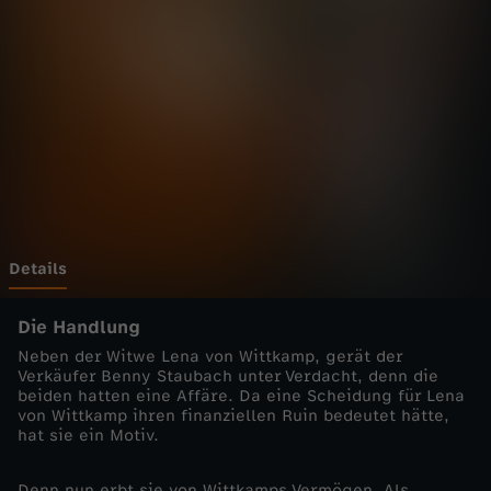
n
h
e
i
m
-
Details
C
Die Handlung
Neben der Witwe Lena von Wittkamp, gerät der
o
Verkäufer Benny Staubach unter Verdacht, denn die
beiden hatten eine Affäre. Da eine Scheidung für Lena
von Wittkamp ihren finanziellen Ruin bedeutet hätte,
p
hat sie ein Motiv.
s
Denn nun erbt sie von Wittkamps Vermögen. Als