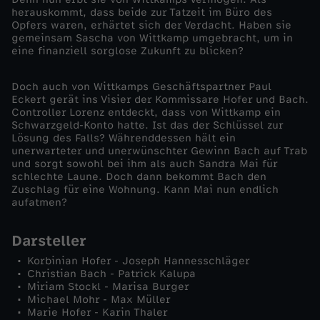
herauskommt, dass beide zur Tatzeit im Büro des
-
Opfers waren, erhärtet sich der Verdacht. Haben sie
gemeinsam Sascha von Wittkamp umgebracht, um in
eine finanziell sorglose Zukunft zu blicken?
E
Doch auch von Wittkamps Geschäftspartner Paul
i
Eckert gerät ins Visier der Kommissare Hofer und Bach.
Controller Lorenz entdeckt, dass von Wittkamp ein
Schwarzgeld-Konto hatte. Ist das der Schlüssel zur
n
Lösung des Falls? Währenddessen hält ein
unerwarteter und unerwünschter Gewinn Bach auf Trab
e
und sorgt sowohl bei ihm als auch Sandra Mai für
schlechte Laune. Doch dann bekommt Bach den
Zuschlag für eine Wohnung. Kann Mai nun endlich
d
aufatmen?
l
Darsteller
Korbinian Hofer - Joseph Hannesschläger
e
Christian Bach - Patrick Kalupa
Miriam Stockl - Marisa Burger
s
Michael Mohr - Max Müller
Marie Hofer - Karin Thaler