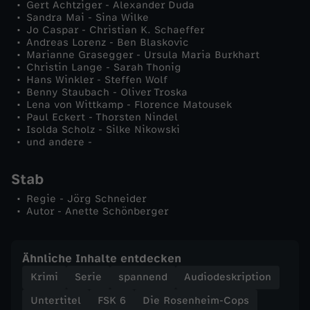
Gert Achtziger - Alexander Duda
M
Sandra Mai - Sina Wilke
Jo Caspar - Christian K. Schaeffer
Andreas Lorenz - Ben Blaskovic
o
Marianne Grasegger - Ursula Maria Burkhart
Christin Lange - Sarah Thonig
t
Hans Winkler - Steffen Wolf
Benny Staubach - Oliver Troska
Lena von Wittkamp - Florence Matousek
i
Paul Eckert - Thorsten Nindel
Isolda Scholz - Silke Nikowski
und andere -
v
Stab
Regie - Jörg Schneider
Autor - Anette Schönberger
Ähnliche Inhalte entdecken
Krimi
Serie
spannend
Audiodeskription
Untertitel
FSK 6
Die Rosenheim-Cops