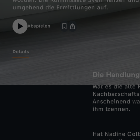
worden. Die Kommissare Sven Hansen und
umgehend die Ermittlungen auf.
Abspielen
Details
Die Handlung
War es die alte 
Nachbarschaftss
Anscheinend wa
ihm trennen.
Hat Nadine Gol