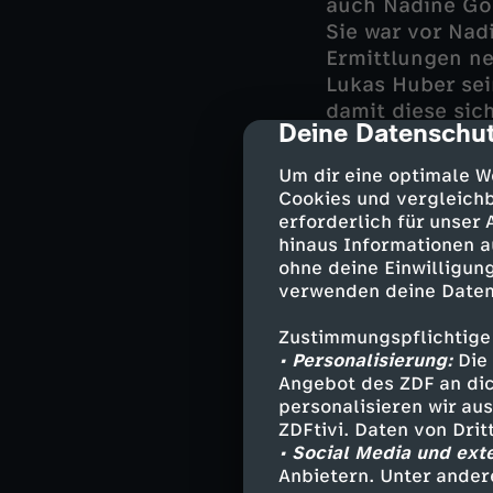
auch Nadine Gol
Sie war vor Nad
Ermittlungen n
Lukas Huber se
damit diese si
Deine Datenschut
cmp-dialog-des
erfüllen kann: e
verschwunden.
Um dir eine optimale W
Cookies und vergleichb
Währenddessen f
erforderlich für unser
Rechenfehler un
hinaus Informationen a
ohne deine Einwilligung
verwenden deine Daten
Darsteller
Zustimmungspflichtige
• Personalisierung:
Die 
Angebot des ZDF an dic
Korbinian Ho
personalisieren wir au
Sven Hansen 
ZDFtivi. Daten von Dri
Miriam Stock
• Social Media und ext
Michael Mohr
Anbietern. Unter ander
Marie Hofer -