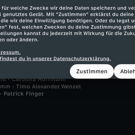
er - Alexander Duda
 für welche Zwecke wir deine Daten speichern und ver
 Sina Wilke
ell genutztes Gerät. Mit "Zustimmen" erklärst du dein
die wir deine Einwilligung benötigen. Oder du legst u
nz - Ben Blaskovic
en" fest, welchen Zwecken du deine Zustimmung gibst
segger - Ursula Maria Burkhart
ellungen kannst du jederzeit mit Wirkung für die Zuku
ge - Sarah Thonig
en oder ändern.
Christian K. Schaeffer
- Gabor Biedermann
pressum.
er - Michael Wolfschmidt
findest du in unserer Datenschutzerklärung.
uer - Ina Meling
Zustimmen
Able
iger - Ulla Geiger
chs - Carolina Hoffmann
mm - Timo Alexander Wenzel
- Patrick Finger