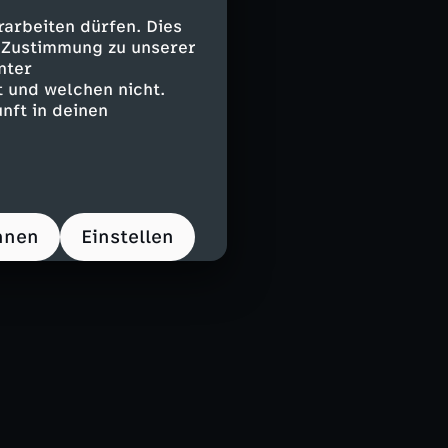
arbeiten dürfen. Dies
e Zustimmung zu unserer
nter
 und welchen nicht.
nft in deinen
hnen
Einstellen