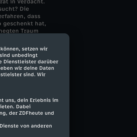
ät in Verdacht.
sucht? Die
rfahren, dass
 geschenkt hat,
ehegten Traum
Geld ist
 können, setzen wir
 sind unbedingt
erlagen einen
e Dienstleister darüber
Andreas Lorenz.
geben wir deine Daten
stleister sind. Wir
 uns, dein Erlebnis im
ieten. Dabei
ing, der ZDFheute und
 Dienste von anderen