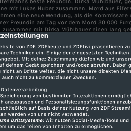
termanns beste Freundin, Dirka Mühlbauer, ger
ine mit Lukas Huber zusammen. Mord aus Eifer
ehmen eine neue Wendung, als die Kommissare e
iner Freundin am Tag vor dem Mord 30 000 Euro
ch zusammen mit Dirka Mühlbauer einen lang g
zeinstellungen
cription
ine eigene Praxis für Physiotherapie. Doch das 
ebsite von ZDF, ZDFheute und ZDFtivi präsentieren zu
are Techniken ein. Einige der eingesetzten Techniken
indet Felix Seitz im Kommissariat in alten Unt
 Angebot. Mit deiner Zustimmung dürfen wir und unser
d beschäftigt damit nicht nur den Controller 
uf deinem Gerät speichern und/oder abrufen. Dabei 
 nicht an Dritte weiter, die nicht unsere direkten Dien
 auch nicht zu kommerziellen Zwecken.
 Datenverarbeitung
Speicherung von bestimmten Interaktionen ermöglicht
h anzupassen und Personalisierungsfunktionen anzub
fer - Joseph Hannesschläger
sschließlich auf Basis deiner Nutzung von ZDF Stream
- Igor Jeftic
tten werden von uns nicht verwendet.
l - Marisa Burger
erne Drittsysteme:
Wir nutzen Social-Media-Tools und
 - Max Müller
em um das Teilen von Inhalten zu ermöglichen.
 Karin Thaler