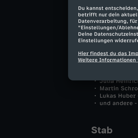
Gert Achtzig
Du kannst entscheiden,
Sandra Mai -
betrifft nur dein aktu
Datenverarbeitung, für 
Andreas Lore
"Einstellungen/Ablehn
Marianne Gra
Deine Datenschutzeinst
Christin Lan
Einstellungen widerruf
Jo Caspar - 
Felix Seitz 
Hier findest du das Im
Richard Grub
Weitere Informationen 
Dirka Mühlba
Elfriede Seel
Julia Heinri
Martin Schro
Lukas Huber 
und andere -
Stab