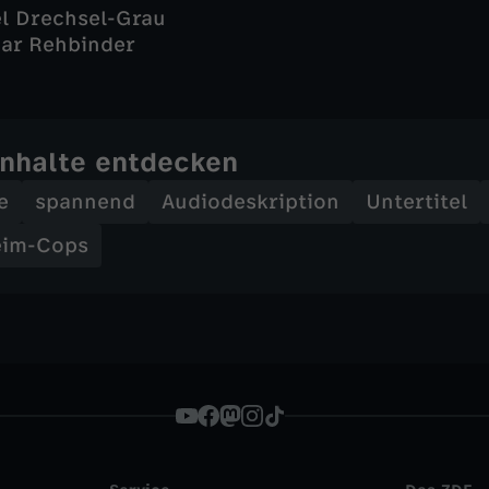
el Drechsel-Grau
ar Rehbinder
Inhalte entdecken
e
spannend
Audiodeskription
Untertitel
eim-Cops