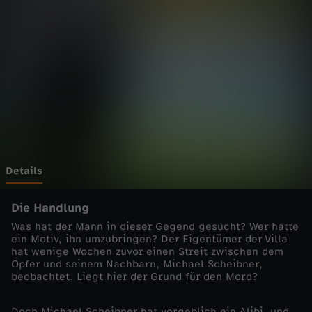
n
h
e
i
m
-
Details
C
Die Handlung
Was hat der Mann in dieser Gegend gesucht? Wer hatte
o
ein Motiv, ihn umzubringen? Der Eigentümer der Villa
hat wenige Wochen zuvor einen Streit zwischen dem
Opfer und seinem Nachbarn, Michael Scheibner,
p
beobachtet. Liegt hier der Grund für den Mord?
s
Doch Michael Scheibner hat vorgeblich ein Alibi, und