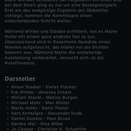
bei dem Streit ging es nur um eine Belanglosigkeit.
-
Erst als das endgültige Ergebnis der Obduktion
vorliegt, kommen die Kommissare einen
entscheidenden Schritt weiter.
E
Während Winter und Stadler ermitteln, hat es Marie
Hofer mit einem ganz anderen Fall zu tun.
i
Überraschend sind in Rosenheim Gemälde eines
Mannes aufgetaucht, der bisher nur als Dichter
n
bekannt war. Während Marie die anstehende
Ausstellung vorbereitet, versucht sich Jo als
Kunstinvestor.
e
Darsteller
k
Anton Stadler - Dieter Fischer
Eva Winter - Vanessa Eckart
ü
Miriam Stockl - Marisa Burger
Michael Mohr - Max Müller
Marie Hofer - Karin Thaler
n
Gert Achtziger - Alexander Duda
Daniel Donato - Paul Brusa
s
Sandra Mai - Sina Wilke
Jo Caspar - Christian K. Schaeffer