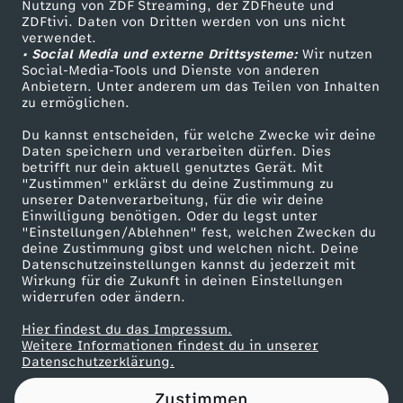
Nutzung von ZDF Streaming, der ZDFheute und
ZDFtivi. Daten von Dritten werden von uns nicht
Das ZDF
verwendet.
• Social Media und externe Drittsysteme:
Wir nutzen
ZDF Unternehmen
Social-Media-Tools und Dienste von anderen
Anbietern. Unter anderem um das Teilen von Inhalten
Karriere
zu ermöglichen.
Presseportal
Du kannst entscheiden, für welche Zwecke wir deine
ZDF goes Schule
Daten speichern und verarbeiten dürfen. Dies
betrifft nur dein aktuell genutztes Gerät. Mit
Werbefernsehen
"Zustimmen" erklärst du deine Zustimmung zu
unserer Datenverarbeitung, für die wir deine
Mainzelmännchen
Einwilligung benötigen. Oder du legst unter
"Einstellungen/Ablehnen" fest, welchen Zwecken du
deine Zustimmung gibst und welchen nicht. Deine
Datenschutzeinstellungen kannst du jederzeit mit
Wirkung für die Zukunft in deinen Einstellungen
widerrufen oder ändern.
Hier findest du das Impressum.
Partner
Weitere Informationen findest du in unserer
Datenschutzerklärung.
Zustimmen