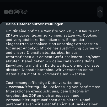
S
e
n
Deine Datenschutzeinstellungen
cmp-dialog-description
Um dir eine optimale Website von ZDF, ZDFheute und
s
ZDFtivi präsentieren zu können, setzen wir Cookies
und vergleichbare Techniken ein. Einige der
eingesetzten Techniken sind unbedingt erforderlich
a
für unser Angebot. Mit deiner Zustimmung dürfen wir
Mehr ZDF
Service
und unsere Dienstleister darüber hinaus
Informationen auf deinem Gerät speichern und/oder
t
ZDF-Apps
ZDFmitreden
abrufen. Dabei geben wir deine Daten ohne deine
Einwilligung nicht an Dritte weiter, die nicht unsere
Smart TV
Kontakt zum ZDF
i
direkten Dienstleister sind. Wir verwenden deine
Daten auch nicht zu kommerziellen Zwecken.
ZDFtext
Tickets
o
Zustimmungspflichtige Datenverarbeitung
Livestreams
Zuschauerservice
• Personalisierung:
Die Speicherung von bestimmten
Sendungen A-Z
Hilfe
Interaktionen ermöglicht uns, dein Erlebnis im
n
Angebot des ZDF an dich anzupassen und
TV-Programm
Personalisierungsfunktionen anzubieten. Dabei
personalisieren wir ausschließlich auf Basis deiner