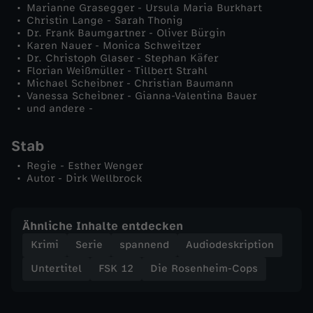
Marianne Grasegger - Ursula Maria Burkhart
t
Christin Lange - Sarah Thonig
Dr. Frank Baumgartner - Oliver Bürgin
Karen Nauer - Monica Schweitzer
l
Dr. Christoph Glaser - Stephan Käfer
Florian Weißmüller - Tillbert Strahl
e
Michael Scheibner - Christian Baumann
Vanessa Scheibner - Gianna-Valentina Bauer
und andere -
r
Stab
i
Regie - Esther Wenger
Autor - Dirk Wellbrock
s
c
Ähnliche Inhalte entdecken
Krimi
Serie
spannend
Audiodeskription
h
Untertitel
FSK 12
Die Rosenheim-Cops
e