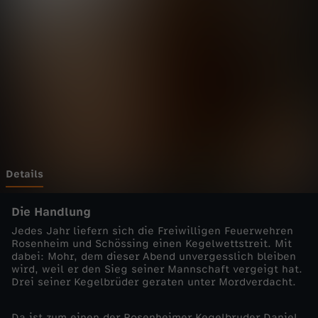
n
h
e
i
m
-
Details
C
Die Handlung
Jedes Jahr liefern sich die Freiwilligen Feuerwehren
o
Rosenheim und Schössing einen Kegelwettstreit. Mit
dabei: Mohr, dem dieser Abend unvergesslich bleiben
wird, weil er den Sieg seiner Mannschaft vergeigt hat.
p
Drei seiner Kegelbrüder geraten unter Mordverdacht.
s
Da ist zum einen der Rosenheimer Kegelbruder Daniel