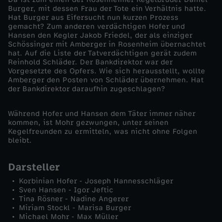
Burger, mit dessen Frau der Tote ein Verhältnis hatte.
-
Hat Burger aus Eifersucht nun kurzen Prozess
gemacht? Zum anderen verdächtigen Hofer und
Hansen den Kegler Jakob Friedel, der als einziger
E
Schössinger mit Amberger in Rosenheim übernachtet
hat. Auf die Liste der Tatverdächtigen gerät zudem
Reinhold Schläder. Der Bankdirektor war der
i
Vorgesetzte des Opfers. Wie sich herausstellt, wollte
Amberger den Posten von Schläder übernehmen. Hat
n
der Bankdirektor daraufhin zugeschlagen?
e
Während Hofer und Hansen dem Täter immer näher
kommen, ist Mohr gezwungen, unter seinen
Kegelfreunden zu ermitteln, was nicht ohne Folgen
n
bleibt.
a
Darsteller
Korbinian Hofer - Joseph Hannesschläger
u
Sven Hansen - Igor Jeftic
Tina Rösner - Nadine Angerer
f
Miriam Stockl - Marisa Burger
Michael Mohr - Max Müller