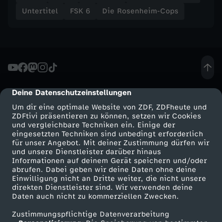
i
Untertitel
FSK 6
Die Rosenheim-Cops
c
h
Deine Datenschutzeinstellungen
cmp-dialog-description
Um dir eine optimale Website von ZDF, ZDFheute und
ZDFtivi präsentieren zu können, setzen wir Cookies
und vergleichbare Techniken ein. Einige der
eingesetzten Techniken sind unbedingt erforderlich
für unser Angebot. Mit deiner Zustimmung dürfen wir
Mehr ZDF
Service
und unsere Dienstleister darüber hinaus
Informationen auf deinem Gerät speichern und/oder
ZDF-Apps
ZDFmitreden
abrufen. Dabei geben wir deine Daten ohne deine
Einwilligung nicht an Dritte weiter, die nicht unsere
Smart TV
Kontakt zum ZDF
direkten Dienstleister sind. Wir verwenden deine
Daten auch nicht zu kommerziellen Zwecken.
ZDFtext
Tickets
Zustimmungspflichtige Datenverarbeitung
Livestreams
Zuschauerservice