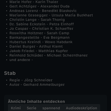
Marie Hofer - Karin Thaler
e
Gert Achtziger - Alexander Duda
Andreas Lorenz - Benedikt Blaskovic
Marianne Grasegger - Ursula Maria Burkhart
i
Christin Lange - Sarah Thonig
Dr. Sabine Eckstein - Petra Einhoff
n
Jo Caspar - Christian K. Schaeffer
Roswitha Holtzner - Sarah Camp
Bankangestellte - Eva Bergmann
e
Hubertus Kreindl - Wowo Habdank
Daniel Burger - Arthur Klemt
Jakob Friedel - Matthias Kupfer
n
Reinhold Schläder - Michael Schernthaner
und andere -
S
Stab
t
Regie - Jörg Schneider
Autor - Gerhard Ammelburger
r
e
Ähnliche Inhalte entdecken
Krimi
Serie
spannend
Audiodeskription