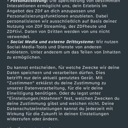
• Personalisierung:
Die Speicherung von bestimmten
Sendungen A-Z
Hilfe
Interaktionen ermöglicht uns, dein Erlebnis im
Angebot des ZDF an dich anzupassen und
TV-Programm
Personalisierungsfunktionen anzubieten. Dabei
personalisieren wir ausschließlich auf Basis deiner
Nutzung von ZDF Streaming, der ZDFheute und
ZDFtivi. Daten von Dritten werden von uns nicht
Das ZDF
verwendet.
• Social Media und externe Drittsysteme:
Wir nutzen
ZDF Unternehmen
Social-Media-Tools und Dienste von anderen
Anbietern. Unter anderem um das Teilen von Inhalten
Karriere
zu ermöglichen.
Presseportal
Du kannst entscheiden, für welche Zwecke wir deine
ZDF goes Schule
Daten speichern und verarbeiten dürfen. Dies
betrifft nur dein aktuell genutztes Gerät. Mit
Werbefernsehen
"Zustimmen" erklärst du deine Zustimmung zu
unserer Datenverarbeitung, für die wir deine
Mainzelmännchen
Einwilligung benötigen. Oder du legst unter
"Einstellungen/Ablehnen" fest, welchen Zwecken du
deine Zustimmung gibst und welchen nicht. Deine
Datenschutzeinstellungen kannst du jederzeit mit
Wirkung für die Zukunft in deinen Einstellungen
widerrufen oder ändern.