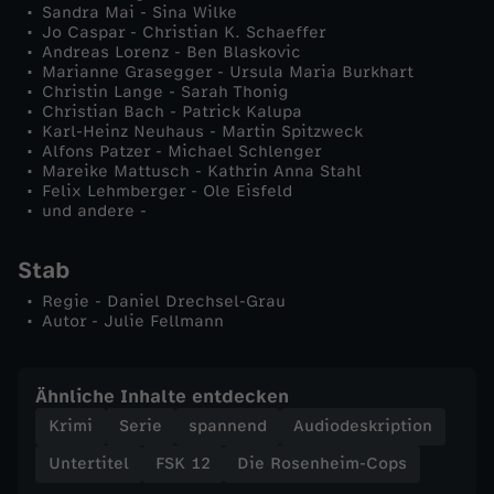
Sandra Mai - Sina Wilke
s
Jo Caspar - Christian K. Schaeffer
Andreas Lorenz - Ben Blaskovic
Marianne Grasegger - Ursula Maria Burkhart
P
Christin Lange - Sarah Thonig
Christian Bach - Patrick Kalupa
i
Karl-Heinz Neuhaus - Martin Spitzweck
Alfons Patzer - Michael Schlenger
Mareike Mattusch - Kathrin Anna Stahl
c
Felix Lehmberger - Ole Eisfeld
und andere -
k
Stab
n
Regie - Daniel Drechsel-Grau
Autor - Julie Fellmann
i
c
Ähnliche Inhalte entdecken
Krimi
Serie
spannend
Audiodeskription
k
Untertitel
FSK 12
Die Rosenheim-Cops