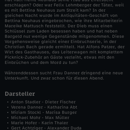
erschlagen? Oder war Felix Lehmberger der Täter, weil
-
es mit Bettina Neuhaus zum Streit kam? In der
gleichen Nacht wurde im Antiquitäten-Geschäft von
Bettina Neuhaus eingebrochen, wie ihre Mitarbeiterin
E
Mareike Mattusch feststellt. Der Dieb muss einen
Schlüssel zum Laden besessen haben und hat neben
Bargeld nur wenige Gegenstände mitgenommen. Diese
n
Vorgehensweise gleicht einer Einbruchserie, in der
Christian Bach gerade ermittelt. Hat Alfons Patzer, der
d
Wirt des Gasthauses, das Leiterwagen mit komplettem
Picknick-Zubehör an Gäste verleiht, etwas mit den
Einbrüchen und dem Mord zu tun?
e
Währenddessen sucht Frau Danner dringend eine neue
Unterkunft. Und zwar schon für diesen Abend.
e
Darsteller
i
Anton Stadler - Dieter Fischer
Verena Danner - Katharina Abt
n
Miriam Stockl - Marisa Burger
Michael Mohr - Max Müller
e
Marie Hofer - Karin Thaler
Gert Achtziger - Alexander Duda