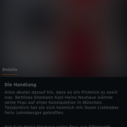
n
h
e
i
m
-
Details
C
Die Handlung
Alles deutet darauf hin, dass es ein Picknick zu zweit
o
war. Bettinas Ehemann Karl-Heinz Neuhaus wähnte
seine Frau auf einer Kunstauktion in München.
Tatsächlich hat sie sich heimlich mit ihrem Liebhaber
p
Felix Lehmberger getroffen.
s
Hat Karl-Heinz Neuhaus seine Frau aus Eifersucht