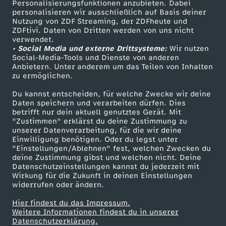
Personalisierungsfunktionen anzubieten. Dabei
personalisieren wir ausschließlich auf Basis deiner
Nutzung von ZDF Streaming, der ZDFheute und
ZDFtivi. Daten von Dritten werden von uns nicht
Das ZDF
verwendet.
• Social Media und externe Drittsysteme:
Wir nutzen
ZDF Unternehmen
Social-Media-Tools und Dienste von anderen
Anbietern. Unter anderem um das Teilen von Inhalten
Karriere
zu ermöglichen.
Presseportal
Du kannst entscheiden, für welche Zwecke wir deine
ZDF goes Schule
Daten speichern und verarbeiten dürfen. Dies
betrifft nur dein aktuell genutztes Gerät. Mit
Werbefernsehen
"Zustimmen" erklärst du deine Zustimmung zu
unserer Datenverarbeitung, für die wir deine
Mainzelmännchen
Einwilligung benötigen. Oder du legst unter
"Einstellungen/Ablehnen" fest, welchen Zwecken du
deine Zustimmung gibst und welchen nicht. Deine
Datenschutzeinstellungen kannst du jederzeit mit
Wirkung für die Zukunft in deinen Einstellungen
widerrufen oder ändern.
Hier findest du das Impressum.
Partner
Weitere Informationen findest du in unserer
Datenschutzerklärung.