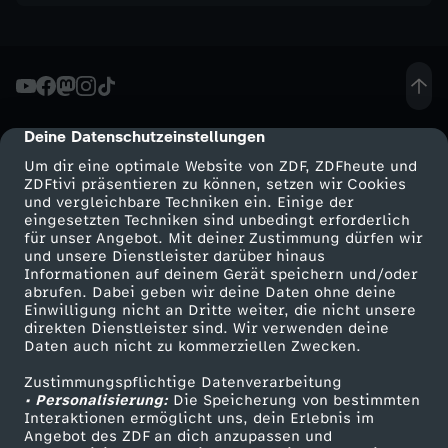
s
Deine Datenschutzeinstellungen
cmp-dialog-description
Um dir eine optimale Website von ZDF, ZDFheute und
ZDFtivi präsentieren zu können, setzen wir Cookies
und vergleichbare Techniken ein. Einige der
eingesetzten Techniken sind unbedingt erforderlich
für unser Angebot. Mit deiner Zustimmung dürfen wir
Mehr ZDF
Service
und unsere Dienstleister darüber hinaus
Informationen auf deinem Gerät speichern und/oder
ZDF-Apps
ZDFmitreden
abrufen. Dabei geben wir deine Daten ohne deine
Einwilligung nicht an Dritte weiter, die nicht unsere
Smart TV
Kontakt zum ZDF
direkten Dienstleister sind. Wir verwenden deine
Daten auch nicht zu kommerziellen Zwecken.
ZDFtext
Tickets
Zustimmungspflichtige Datenverarbeitung
Livestreams
Zuschauerservice
• Personalisierung:
Die Speicherung von bestimmten
Sendungen A-Z
Hilfe
Interaktionen ermöglicht uns, dein Erlebnis im
Angebot des ZDF an dich anzupassen und
TV-Programm