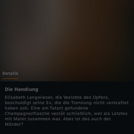
n
h
e
i
m
-
Details
C
Die Handlung
Elisabeth Langwieser, die Verlobte des Opfers,
o
beschuldigt seine Ex, die die Trennung nicht verkraftet
haben soll. Eine am Tatort gefundene
Champagnerflasche verrät schließlich, wer als Letztes
p
mit Maier zusammen war. Aber ist das auch der
Mörder?
s