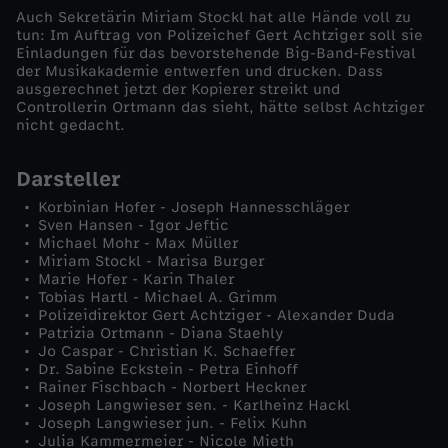
Auch Sekretärin Miriam Stockl hat alle Hände voll zu
-
tun: Im Auftrag von Polizeichef Gert Achtziger soll sie
Einladungen für das bevorstehende Big-Band-Festival
der Musikakademie entwerfen und drucken. Dass
E
ausgerechnet jetzt der Kopierer streikt und
Controllerin Ortmann das sieht, hätte selbst Achtziger
nicht gedacht.
r
Darsteller
b
Korbinian Hofer - Joseph Hannesschläger
Sven Hansen - Igor Jeftic
s
Michael Mohr - Max Müller
Miriam Stockl - Marisa Burger
c
Marie Hofer - Karin Thaler
Tobias Hartl - Michael A. Grimm
Polizeidirektor Gert Achtziger - Alexander Duda
h
Patrizia Ortmann - Diana Staehly
Jo Caspar - Christian K. Schaeffer
Dr. Sabine Eckstein - Petra Einhoff
a
Rainer Fischbach - Norbert Heckner
Joseph Langwieser sen. - Karlheinz Hackl
f
Joseph Langwieser jun. - Felix Kuhn
Julia Kammermeier - Nicole Mieth