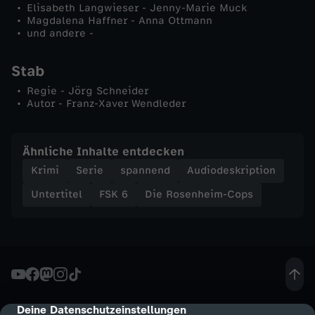
Elisabeth Langwieser - Jenny-Marie Muck
t
Magdalena Haffner - Anna Ottmann
und andere -
m
Stab
i
Regie - Jörg Schneider
Autor - Franz-Xaver Wendleder
t
F
Ähnliche Inhalte entdecken
Krimi
Serie
spannend
Audiodeskription
o
Untertitel
FSK 6
Die Rosenheim-Cops
l
g
e
Deine Datenschutzeinstellungen
cmp-dialog-description