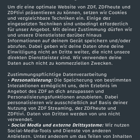
n
Um dir eine optimale Website von ZDF, ZDFheute und
ZDFtivi präsentieren zu können, setzen wir Cookies
und vergleichbare Techniken ein. Einige der
eingesetzten Techniken sind unbedingt erforderlich
für unser Angebot. Mit deiner Zustimmung dürfen wir
Mehr ZDF
Service
und unsere Dienstleister darüber hinaus
Informationen auf deinem Gerät speichern und/oder
ZDF-Apps
ZDFmitreden
abrufen. Dabei geben wir deine Daten ohne deine
Einwilligung nicht an Dritte weiter, die nicht unsere
Smart TV
Kontakt zum ZDF
direkten Dienstleister sind. Wir verwenden deine
Daten auch nicht zu kommerziellen Zwecken.
ZDFtext
Tickets
Zustimmungspflichtige Datenverarbeitung
Livestreams
Zuschauerservice
• Personalisierung:
Die Speicherung von bestimmten
Sendungen A-Z
Hilfe
Interaktionen ermöglicht uns, dein Erlebnis im
Angebot des ZDF an dich anzupassen und
TV-Programm
Personalisierungsfunktionen anzubieten. Dabei
personalisieren wir ausschließlich auf Basis deiner
Nutzung von ZDF Streaming, der ZDFheute und
ZDFtivi. Daten von Dritten werden von uns nicht
Das ZDF
verwendet.
• Social Media und externe Drittsysteme:
Wir nutzen
ZDF Unternehmen
Social-Media-Tools und Dienste von anderen
Anbietern. Unter anderem um das Teilen von Inhalten
Karriere