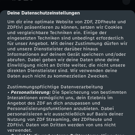
t
Deine Datenschutzeinstellungen
cmp-dialog-description
Um dir eine optimale Website von ZDF, ZDFheute und
ZDFtivi präsentieren zu können, setzen wir Cookies
und vergleichbare Techniken ein. Einige der
eingesetzten Techniken sind unbedingt erforderlich
für unser Angebot. Mit deiner Zustimmung dürfen wir
Mehr ZDF
Service
und unsere Dienstleister darüber hinaus
Informationen auf deinem Gerät speichern und/oder
ZDF-Apps
ZDFmitreden
abrufen. Dabei geben wir deine Daten ohne deine
Einwilligung nicht an Dritte weiter, die nicht unsere
Smart TV
Kontakt zum ZDF
direkten Dienstleister sind. Wir verwenden deine
Daten auch nicht zu kommerziellen Zwecken.
ZDFtext
Tickets
Zustimmungspflichtige Datenverarbeitung
Livestreams
Zuschauerservice
• Personalisierung:
Die Speicherung von bestimmten
Sendungen A-Z
Hilfe
Interaktionen ermöglicht uns, dein Erlebnis im
Angebot des ZDF an dich anzupassen und
TV-Programm
Personalisierungsfunktionen anzubieten. Dabei
personalisieren wir ausschließlich auf Basis deiner
Nutzung von ZDF Streaming, der ZDFheute und
ZDFtivi. Daten von Dritten werden von uns nicht
Das ZDF
verwendet.