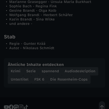
Marianne Grasegger - Ursula Maria Burkhart
e
Sophie Bach - Regina Fink
Gesine Brandl - Olga Kolb
Wolfgang Brandl - Herbert Schäfer
t
Karin Brandl - Sina Wilke
und andere -
z
Stab
t
Regie - Gunter Krää
Autor - Nikolaus Schmidt
e
F
Ähnliche Inhalte entdecken
Krimi
Serie
spannend
Audiodeskription
a
Untertitel
FSK 6
Die Rosenheim-Cops
h
r