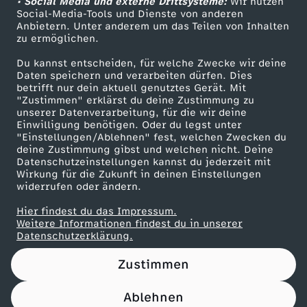
• Social Media und externe Drittsysteme:
Wir nutzen
ZDF Unternehmen
Social-Media-Tools und Dienste von anderen
Anbietern. Unter anderem um das Teilen von Inhalten
Karriere
zu ermöglichen.
Presseportal
Du kannst entscheiden, für welche Zwecke wir deine
ZDF goes Schule
Daten speichern und verarbeiten dürfen. Dies
betrifft nur dein aktuell genutztes Gerät. Mit
Werbefernsehen
"Zustimmen" erklärst du deine Zustimmung zu
unserer Datenverarbeitung, für die wir deine
Mainzelmännchen
Einwilligung benötigen. Oder du legst unter
"Einstellungen/Ablehnen" fest, welchen Zwecken du
deine Zustimmung gibst und welchen nicht. Deine
Datenschutzeinstellungen kannst du jederzeit mit
Wirkung für die Zukunft in deinen Einstellungen
widerrufen oder ändern.
Hier findest du das Impressum.
Partner
Weitere Informationen findest du in unserer
Datenschutzerklärung.
Zustimmen
Ablehnen