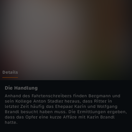
n
h
e
i
m
-
Details
C
Die Handlung
Anhand des Fahrtenschreibers finden Bergmann und
o
sein Kollege Anton Stadler heraus, dass Ritter in
letzter Zeit häufig das Ehepaar Karin und Wolfgang
Brandl besucht haben muss. Die Ermittlungen ergeben,
p
dass das Opfer eine kurze Affäre mit Karin Brandl
hatte.
s