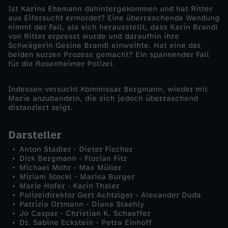
Ist Karins Ehemann dahintergekommen und hat Ritter
-
aus Eifersucht ermordet? Eine überraschende Wendung
nimmt der Fall, als sich herausstellt, dass Karin Brandl
von Ritter erpresst wurde und daraufhin ihre
R
Schwägerin Gesine Brandl einweihte. Hat eine der
beiden kurzen Prozess gemacht? Ein spannender Fall
für die Rosenheimer Polizei.
i
Indessen versucht Kommissar Bergmann, wieder mit
t
Marie anzubandeln, die sich jedoch überraschend
distanziert zeigt.
t
Darsteller
e
Anton Stadler - Dieter Fischer
Dirk Bergmann - Florian Fitz
r
Michael Mohr - Max Müller
Miriam Stockl - Marisa Burger
Marie Hofer - Karin Thaler
s
Polizeidirektor Gert Achtziger - Alexander Duda
Patrizia Ortmann - Diana Staehly
l
Jo Caspar - Christian K. Schaeffer
Dr. Sabine Eckstein - Petra Einhoff