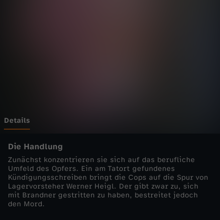
n
h
e
i
m
-
Details
C
Die Handlung
Zunächst konzentrieren sie sich auf das berufliche
o
Umfeld des Opfers. Ein am Tatort gefundenes
Kündigungsschreiben bringt die Cops auf die Spur von
Lagervorsteher Werner Heigl. Der gibt zwar zu, sich
p
mit Brandner gestritten zu haben, bestreitet jedoch
den Mord.
s