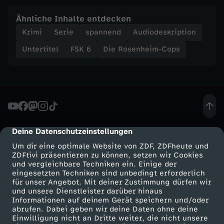
Ähnliche Inhalte entdecken
Krimi
Serie
spannend
Audiodeskription
Untertitel
FSK 6
Die Rosenheim-Cops
Deine Datenschutzeinstellungen
cmp-dialog-description
Um dir eine optimale Website von ZDF, ZDFheute und
ZDFtivi präsentieren zu können, setzen wir Cookies
und vergleichbare Techniken ein. Einige der
eingesetzten Techniken sind unbedingt erforderlich
für unser Angebot. Mit deiner Zustimmung dürfen wir
Mehr ZDF
Service
und unsere Dienstleister darüber hinaus
Informationen auf deinem Gerät speichern und/oder
ZDF-Apps
ZDFmitreden
abrufen. Dabei geben wir deine Daten ohne deine
Einwilligung nicht an Dritte weiter, die nicht unsere
Smart TV
Kontakt zum ZDF