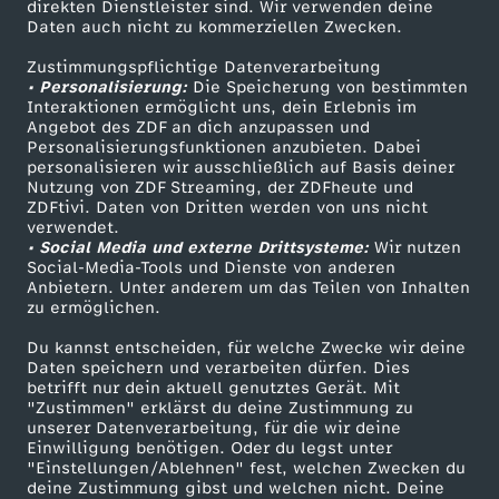
direkten Dienstleister sind. Wir verwenden deine
Daten auch nicht zu kommerziellen Zwecken.
ZDFtext
Tickets
Zustimmungspflichtige Datenverarbeitung
Livestreams
Zuschauerservice
• Personalisierung:
Die Speicherung von bestimmten
Sendungen A-Z
Hilfe
Interaktionen ermöglicht uns, dein Erlebnis im
Angebot des ZDF an dich anzupassen und
TV-Programm
Personalisierungsfunktionen anzubieten. Dabei
personalisieren wir ausschließlich auf Basis deiner
Nutzung von ZDF Streaming, der ZDFheute und
ZDFtivi. Daten von Dritten werden von uns nicht
Das ZDF
verwendet.
• Social Media und externe Drittsysteme:
Wir nutzen
ZDF Unternehmen
Social-Media-Tools und Dienste von anderen
Anbietern. Unter anderem um das Teilen von Inhalten
Karriere
zu ermöglichen.
Presseportal
Du kannst entscheiden, für welche Zwecke wir deine
ZDF goes Schule
Daten speichern und verarbeiten dürfen. Dies
betrifft nur dein aktuell genutztes Gerät. Mit
Werbefernsehen
"Zustimmen" erklärst du deine Zustimmung zu
unserer Datenverarbeitung, für die wir deine
Mainzelmännchen
Einwilligung benötigen. Oder du legst unter
"Einstellungen/Ablehnen" fest, welchen Zwecken du
deine Zustimmung gibst und welchen nicht. Deine