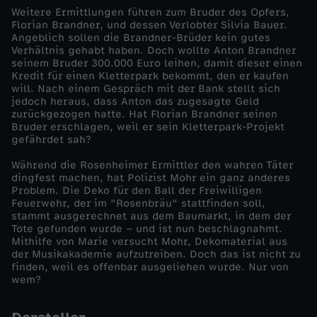
Weitere Ermittlungen führen zum Bruder des Opfers,
-
Florian Brandner, und dessen Verlobter Silvia Bauer.
Angeblich sollen die Brandner-Brüder kein gutes
Verhältnis gehabt haben. Doch wollte Anton Brandner
T
seinem Bruder 300.000 Euro leihen, damit dieser einen
Kredit für einen Kletterpark bekommt, den er kaufen
will. Nach einem Gespräch mit der Bank stellt sich
h
jedoch heraus, dass Anton das zugesagte Geld
zurückgezogen hatte. Hat Florian Brandner seinen
o
Bruder erschlagen, weil er sein Kletterpark-Projekt
gefährdet sah?
r
Während die Rosenheimer Ermittler den wahren Täter
dingfest machen, hat Polizist Mohr ein ganz anderes
Problem. Die Deko für den Ball der Freiwilligen
s
Feuerwehr, der im "Rosenbräu" stattfinden soll,
stammt ausgerechnet aus dem Baumarkt, in dem der
H
Tote gefunden wurde – und ist nun beschlagnahmt.
Mithilfe von Marie versucht Mohr, Dekomaterial aus
der Musikakademie aufzutreiben. Doch das ist nicht zu
a
finden, weil es offenbar ausgeliehen wurde. Nur von
wem?
m