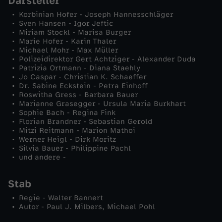
Darsteller
m
Korbinian Hofer - Joseph Hannesschläger
Sven Hansen - Igor Jeftic
Miriam Stockl - Marisa Burger
e
Marie Hofer - Karin Thaler
Michael Mohr - Max Müller
r
Polizeidirektor Gert Achtziger - Alexander Duda
Patrizia Ortmann - Diana Staehly
Jo Caspar - Christian K. Schaeffer
Dr. Sabine Eckstein - Petra Einhoff
Roswitha Gress - Barbara Bauer
Marianne Grasegger - Ursula Maria Burkhart
Sophie Bach - Regina Fink
Florian Brandner - Sebastian Gerold
Mitzi Reitmann - Marion Mathoi
Werner Heigl - Dirk Moritz
Silvia Bauer - Philippine Pachl
und andere -
Stab
Regie - Walter Bannert
Autor - Paul J. Milbers, Michael Pohl