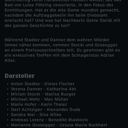
Bad von Luise Föhring renovierte, in den Fokus der
-
Ermittlungen. Hat er die alte Dame mundtot gemacht,
nachdem die Auftraggeberin ihn beim Diebstahl
erwischt hat? Und was hat Nachbarin Grete Steidl mit
U
der ganzen Geschichte zu tun?
m
Während Stadler und Danner dem wahren Mörder
immer näher kommen, nehmen Stockl und Grasegger
an einem Preisausschreiben teil. Zu gewinnen gibt es
d
ein exklusives Treffen mit dem Schlagerstar Adrian
Aller.
i
Darsteller
e
Anton Stadler - Dieter Fischer
Verena Danner - Katharina Abt
E
Miriam Stockl - Marisa Burger
Michael Mohr - Max Müller
Marie Hofer - Karin Thaler
c
Gert Achtziger - Alexander Duda
Sandra Mai - Sina Wilke
k
Andreas Lorenz - Benedikt Blaskovic
Marianne Grasegger - Ursula Maria Burkhart