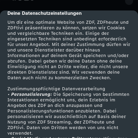
Deine Datenschutzeinstellungen
cmp-dialog-description
Um dir eine optimale Website von ZDF, ZDFheute und
ZDFtivi präsentieren zu können, setzen wir Cookies
und vergleichbare Techniken ein. Einige der
eingesetzten Techniken sind unbedingt erforderlich
für unser Angebot. Mit deiner Zustimmung dürfen wir
Mehr ZDF
Service
und unsere Dienstleister darüber hinaus
Informationen auf deinem Gerät speichern und/oder
ZDF-Apps
ZDFmitreden
abrufen. Dabei geben wir deine Daten ohne deine
Einwilligung nicht an Dritte weiter, die nicht unsere
Smart TV
Kontakt zum ZDF
direkten Dienstleister sind. Wir verwenden deine
Daten auch nicht zu kommerziellen Zwecken.
ZDFtext
Tickets
Zustimmungspflichtige Datenverarbeitung
Livestreams
Zuschauerservice
• Personalisierung:
Die Speicherung von bestimmten
Sendungen A-Z
Hilfe
Interaktionen ermöglicht uns, dein Erlebnis im
Angebot des ZDF an dich anzupassen und
TV-Programm
Personalisierungsfunktionen anzubieten. Dabei
personalisieren wir ausschließlich auf Basis deiner
Nutzung von ZDF Streaming, der ZDFheute und
ZDFtivi. Daten von Dritten werden von uns nicht
Das ZDF
verwendet.