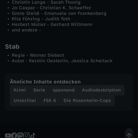
Christin Lange - Sarah Thonig
e
Jo Caspar - Christian K. Schaeffer
Grete Steidl - Emanuela von Frankenberg
Rita Föhring - Judith Toth
g
Herbert Müller - Gerhard Wittmann
und andere -
e
Stab
d
Regie - Werner Siebert
Autor - Kerstin Oesterlin, Jessica Schellack
a
c
Ähnliche Inhalte entdecken
Krimi
Serie
spannend
Audiodeskription
h
Untertitel
FSK 6
Die Rosenheim-Cops
t