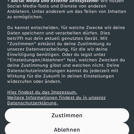
• Social Media und externe Drittsysteme:
Wir nutzen
ZDF Unternehmen
Social-Media-Tools und Dienste von anderen
Anbietern. Unter anderem um das Teilen von Inhalten
Karriere
zu ermöglichen.
Presseportal
Du kannst entscheiden, für welche Zwecke wir deine
ZDF goes Schule
Daten speichern und verarbeiten dürfen. Dies
betrifft nur dein aktuell genutztes Gerät. Mit
Werbefernsehen
"Zustimmen" erklärst du deine Zustimmung zu
unserer Datenverarbeitung, für die wir deine
Mainzelmännchen
Einwilligung benötigen. Oder du legst unter
"Einstellungen/Ablehnen" fest, welchen Zwecken du
deine Zustimmung gibst und welchen nicht. Deine
Datenschutzeinstellungen kannst du jederzeit mit
Wirkung für die Zukunft in deinen Einstellungen
widerrufen oder ändern.
Hier findest du das Impressum.
Partner
Weitere Informationen findest du in unserer
Datenschutzerklärung.
Zustimmen
Ablehnen