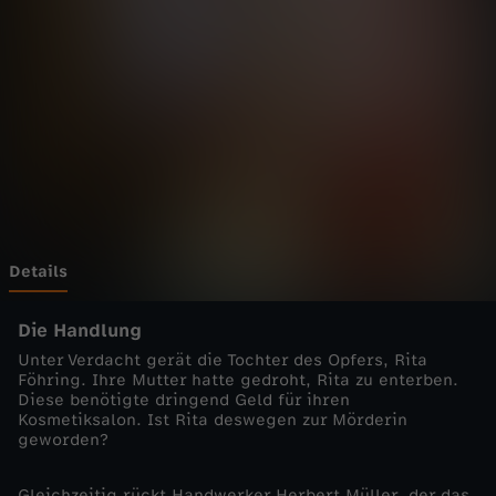
n
h
e
i
m
-
Details
C
Die Handlung
Unter Verdacht gerät die Tochter des Opfers, Rita
o
Föhring. Ihre Mutter hatte gedroht, Rita zu enterben.
Diese benötigte dringend Geld für ihren
Kosmetiksalon. Ist Rita deswegen zur Mörderin
p
geworden?
s
Gleichzeitig rückt Handwerker Herbert Müller, der das