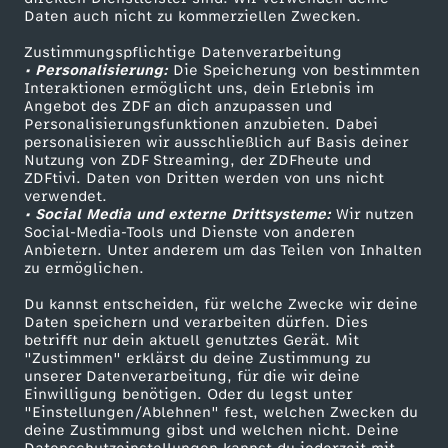
Daten auch nicht zu kommerziellen Zwecken.
ZDFtext
Tickets
Zustimmungspflichtige Datenverarbeitung
Livestreams
Zuschauerservice
• Personalisierung:
Die Speicherung von bestimmten
Sendungen A-Z
Hilfe
Interaktionen ermöglicht uns, dein Erlebnis im
Angebot des ZDF an dich anzupassen und
TV-Programm
Personalisierungsfunktionen anzubieten. Dabei
personalisieren wir ausschließlich auf Basis deiner
Nutzung von ZDF Streaming, der ZDFheute und
ZDFtivi. Daten von Dritten werden von uns nicht
Das ZDF
verwendet.
• Social Media und externe Drittsysteme:
Wir nutzen
ZDF Unternehmen
Social-Media-Tools und Dienste von anderen
Anbietern. Unter anderem um das Teilen von Inhalten
Karriere
zu ermöglichen.
Presseportal
Du kannst entscheiden, für welche Zwecke wir deine
ZDF goes Schule
Daten speichern und verarbeiten dürfen. Dies
betrifft nur dein aktuell genutztes Gerät. Mit
Werbefernsehen
"Zustimmen" erklärst du deine Zustimmung zu
unserer Datenverarbeitung, für die wir deine
Mainzelmännchen
Einwilligung benötigen. Oder du legst unter
"Einstellungen/Ablehnen" fest, welchen Zwecken du
deine Zustimmung gibst und welchen nicht. Deine