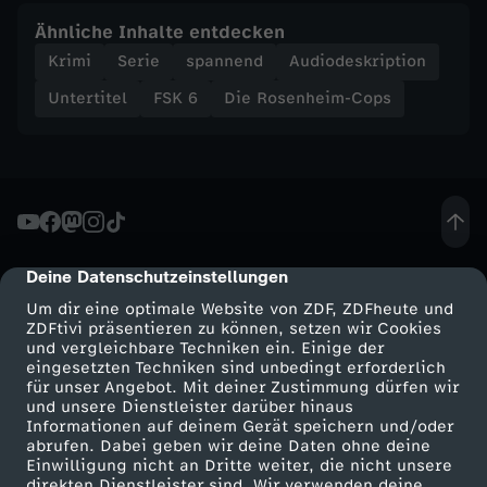
n
Ähnliche Inhalte entdecken
Krimi
Serie
spannend
Audiodeskription
Untertitel
FSK 6
Die Rosenheim-Cops
Deine Datenschutzeinstellungen
cmp-dialog-description
Um dir eine optimale Website von ZDF, ZDFheute und
ZDFtivi präsentieren zu können, setzen wir Cookies
und vergleichbare Techniken ein. Einige der
eingesetzten Techniken sind unbedingt erforderlich
für unser Angebot. Mit deiner Zustimmung dürfen wir
Mehr ZDF
Service
und unsere Dienstleister darüber hinaus
Informationen auf deinem Gerät speichern und/oder
ZDF-Apps
ZDFmitreden
abrufen. Dabei geben wir deine Daten ohne deine
Einwilligung nicht an Dritte weiter, die nicht unsere
Smart TV
Kontakt zum ZDF
direkten Dienstleister sind. Wir verwenden deine