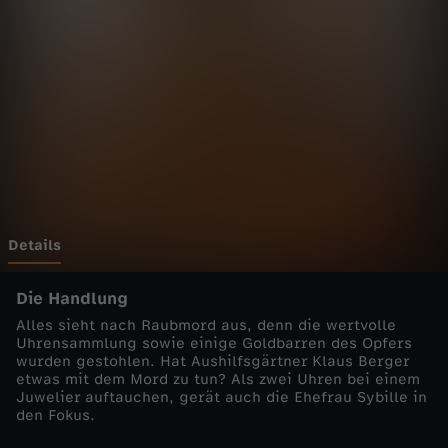
n
h
e
i
m
-
Details
C
Die Handlung
Alles sieht nach Raubmord aus, denn die wertvolle
o
Uhrensammlung sowie einige Goldbarren des Opfers
wurden gestohlen. Hat Aushilfsgärtner Klaus Berger
etwas mit dem Mord zu tun? Als zwei Uhren bei einem
p
Juwelier auftauchen, gerät auch die Ehefrau Sybille in
den Fokus.
s