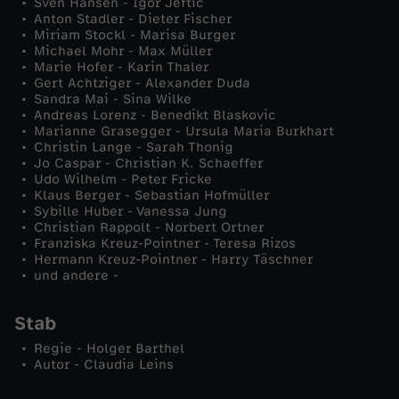
Sven Hansen - Igor Jeftic
e
Anton Stadler - Dieter Fischer
Miriam Stockl - Marisa Burger
Michael Mohr - Max Müller
r
Marie Hofer - Karin Thaler
Gert Achtziger - Alexander Duda
Sandra Mai - Sina Wilke
s
Andreas Lorenz - Benedikt Blaskovic
Marianne Grasegger - Ursula Maria Burkhart
c
Christin Lange - Sarah Thonig
Jo Caspar - Christian K. Schaeffer
Udo Wilhelm - Peter Fricke
h
Klaus Berger - Sebastian Hofmüller
Sybille Huber - Vanessa Jung
Christian Rappolt - Norbert Ortner
l
Franziska Kreuz-Pointner - Teresa Rizos
Hermann Kreuz-Pointner - Harry Täschner
a
und andere -
g
Stab
Regie - Holger Barthel
e
Autor - Claudia Leins