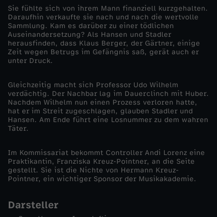
Sie fühlte sich von ihrem Mann finanziell kurzgehalten.
-
Daraufhin verkaufte sie nach und nach die wertvolle
Sammlung. Kam es darüber zu einer tödlichen
Auseinandersetzung? Als Hansen und Stadler
V
herausfinden, dass Klaus Berger, der Gärtner, einige
Zeit wegen Betrugs im Gefängnis saß, gerät auch er
unter Druck.
o
Gleichzeitig macht sich Professor Udo Wilhelm
m
verdächtig. Der Nachbar lag im Dauerclinch mit Huber.
Nachdem Wilhelm nun einen Prozess verloren hatte,
G
hat er im Streit zugeschlagen, glauben Stadler und
Hansen. Am Ende führt eine Losnummer zu dem wahren
Täter.
l
Im Kommissariat bekommt Controller Andi Lorenz eine
ü
Praktikantin, Franziska Kreuz-Pointner, an die Seite
gestellt. Sie ist die Nichte von Hermann Kreuz-
Pointner, ein wichtiger Sponsor der Musikakademie.
c
k
Darsteller