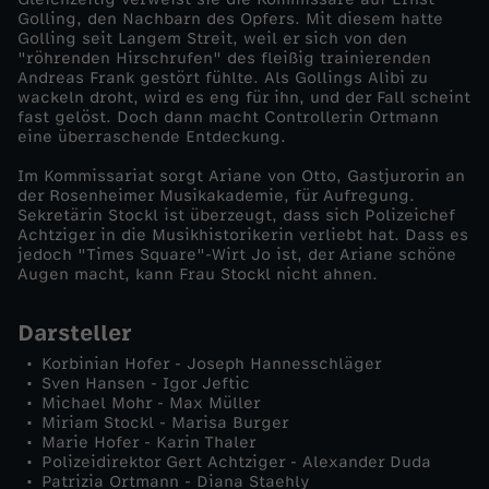
Golling, den Nachbarn des Opfers. Mit diesem hatte
-
Golling seit Langem Streit, weil er sich von den
"röhrenden Hirschrufen" des fleißig trainierenden
Andreas Frank gestört fühlte. Als Gollings Alibi zu
W
wackeln droht, wird es eng für ihn, und der Fall scheint
fast gelöst. Doch dann macht Controllerin Ortmann
eine überraschende Entdeckung.
a
Im Kommissariat sorgt Ariane von Otto, Gastjurorin an
i
der Rosenheimer Musikakademie, für Aufregung.
Sekretärin Stockl ist überzeugt, dass sich Polizeichef
Achtziger in die Musikhistorikerin verliebt hat. Dass es
d
jedoch "Times Square"-Wirt Jo ist, der Ariane schöne
Augen macht, kann Frau Stockl nicht ahnen.
m
Darsteller
a
Korbinian Hofer - Joseph Hannesschläger
Sven Hansen - Igor Jeftic
Michael Mohr - Max Müller
n
Miriam Stockl - Marisa Burger
Marie Hofer - Karin Thaler
n
Polizeidirektor Gert Achtziger - Alexander Duda
Patrizia Ortmann - Diana Staehly