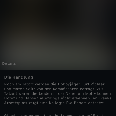
n
h
e
i
m
-
Details
C
Die Handlung
Noch am Tatort werden die Hobbyjäger Kurt Pichler
o
und Marco Seitz von den Kommissaren befragt. Zur
Tatzeit waren die beiden in der Nähe, ein Motiv können
Hofer und Hansen allerdings nicht erkennen. An Franks
p
Arbeitsplatz zeigt sich Kollegin Eva Beham entsetzt.
s
Gleichzeitig verweist sie die Kommissare auf Ernst