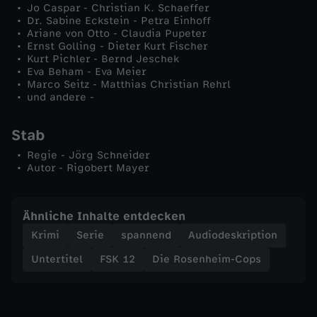
Jo Caspar - Christian K. Schaeffer
s
Dr. Sabine Eckstein - Petra Einhoff
Ariane von Otto - Claudia Pupeter
Ernst Golling - Dieter Kurt Fischer
U
Kurt Pichler - Bernd Jeschek
Eva Beham - Eva Meier
n
Marco Seitz - Matthias Christian Rehrl
und andere -
h
Stab
e
Regie - Jörg Schneider
Autor - Rigobert Mayer
i
Ähnliche Inhalte entdecken
l
Krimi
Serie
spannend
Audiodeskription
Untertitel
FSK 12
Die Rosenheim-Cops