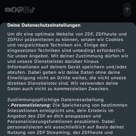
Deine Datenschutzeinstellungen
cmp-dialog-description
Um dir eine optimale Website von ZDF, ZDFheute und
ZDFtivi präsentieren zu können, setzen wir Cookies
und vergleichbare Techniken ein. Einige der
eingesetzten Techniken sind unbedingt erforderlich
für unser Angebot. Mit deiner Zustimmung dürfen wir
Mehr ZDF
Service
und unsere Dienstleister darüber hinaus
Informationen auf deinem Gerät speichern und/oder
ZDF-Apps
ZDFmitreden
abrufen. Dabei geben wir deine Daten ohne deine
Einwilligung nicht an Dritte weiter, die nicht unsere
Smart TV
Kontakt zum ZDF
direkten Dienstleister sind. Wir verwenden deine
Daten auch nicht zu kommerziellen Zwecken.
ZDFtext
Tickets
Zustimmungspflichtige Datenverarbeitung
Livestreams
Zuschauerservice
• Personalisierung:
Die Speicherung von bestimmten
Sendungen A-Z
Hilfe
Interaktionen ermöglicht uns, dein Erlebnis im
Angebot des ZDF an dich anzupassen und
TV-Programm
Personalisierungsfunktionen anzubieten. Dabei
personalisieren wir ausschließlich auf Basis deiner
Nutzung von ZDF Streaming, der ZDFheute und