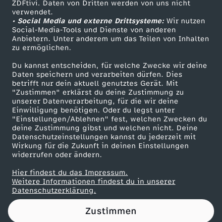
ZDFtivi. Daten von Dritten werden von uns nicht
Das ZDF
verwendet.
• Social Media und externe Drittsysteme:
Wir nutzen
ZDF Unternehmen
Social-Media-Tools und Dienste von anderen
Anbietern. Unter anderem um das Teilen von Inhalten
Karriere
zu ermöglichen.
Presseportal
Du kannst entscheiden, für welche Zwecke wir deine
ZDF goes Schule
Daten speichern und verarbeiten dürfen. Dies
betrifft nur dein aktuell genutztes Gerät. Mit
Werbefernsehen
"Zustimmen" erklärst du deine Zustimmung zu
unserer Datenverarbeitung, für die wir deine
Mainzelmännchen
Einwilligung benötigen. Oder du legst unter
"Einstellungen/Ablehnen" fest, welchen Zwecken du
deine Zustimmung gibst und welchen nicht. Deine
Datenschutzeinstellungen kannst du jederzeit mit
Wirkung für die Zukunft in deinen Einstellungen
widerrufen oder ändern.
Hier findest du das Impressum.
Partner
Weitere Informationen findest du in unserer
Datenschutzerklärung.
Zustimmen