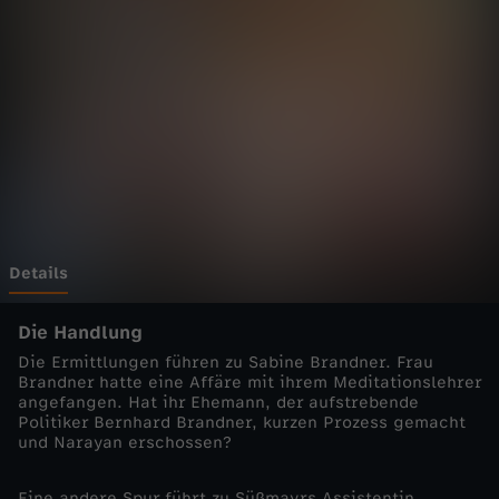
n
h
e
i
m
-
Details
C
Die Handlung
Die Ermittlungen führen zu Sabine Brandner. Frau
o
Brandner hatte eine Affäre mit ihrem Meditationslehrer
angefangen. Hat ihr Ehemann, der aufstrebende
Politiker Bernhard Brandner, kurzen Prozess gemacht
p
und Narayan erschossen?
s
Eine andere Spur führt zu Süßmayrs Assistentin,