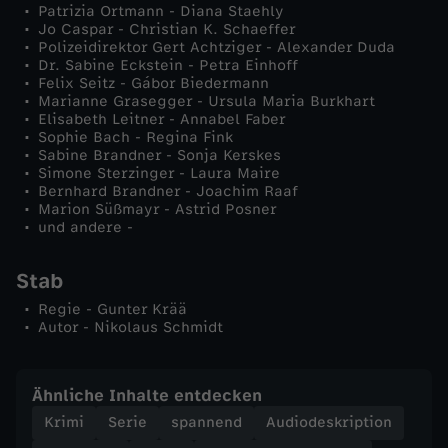
Patrizia Ortmann - Diana Staehly
d
Jo Caspar - Christian K. Schaeffer
Polizeidirektor Gert Achtziger - Alexander Duda
Dr. Sabine Eckstein - Petra Einhoff
i
Felix Seitz - Gábor Biedermann
Marianne Grasegger - Ursula Maria Burkhart
t
Elisabeth Leitner - Annabel Faber
Sophie Bach - Regina Fink
Sabine Brandner - Sonja Kerskes
i
Simone Sterzinger - Laura Maire
Bernhard Brandner - Joachim Raaf
Marion Süßmayr - Astrid Posner
e
und andere -
r
Stab
t
Regie - Gunter Krää
Autor - Nikolaus Schmidt
Ähnliche Inhalte entdecken
Krimi
Serie
spannend
Audiodeskription