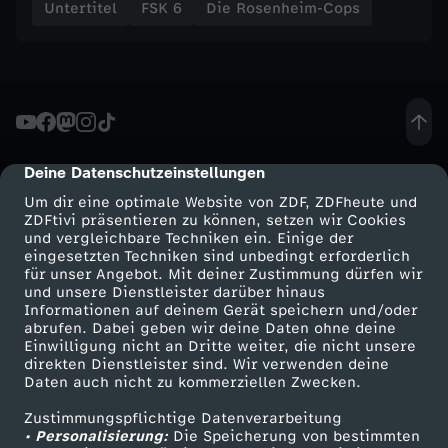
Untertitel
FSK 6
Die Rosenheim-Cops
Deine Datenschutzeinstellungen
cmp-dialog-description
Um dir eine optimale Website von ZDF, ZDFheute und
ZDFtivi präsentieren zu können, setzen wir Cookies
und vergleichbare Techniken ein. Einige der
eingesetzten Techniken sind unbedingt erforderlich
für unser Angebot. Mit deiner Zustimmung dürfen wir
Mehr ZDF
Service
und unsere Dienstleister darüber hinaus
Informationen auf deinem Gerät speichern und/oder
ZDF-Apps
ZDFmitreden
abrufen. Dabei geben wir deine Daten ohne deine
Einwilligung nicht an Dritte weiter, die nicht unsere
Smart TV
Kontakt zum ZDF
direkten Dienstleister sind. Wir verwenden deine
Daten auch nicht zu kommerziellen Zwecken.
ZDFtext
Tickets
Zustimmungspflichtige Datenverarbeitung
Livestreams
Zuschauerservice
• Personalisierung:
Die Speicherung von bestimmten