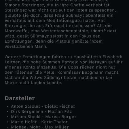
Simone Sterzinger, die in ihre Chefin verliebt ist.
-
Sterzinger war nicht gut auf den Toten zu sprechen,
glaubte sie doch, dass Frau Süßmayr ebenfalls ein
Verhältnis mit dem Meditationsguru hatte. Hat
Z
Sterzinger ihn aus Eifersucht erschossen? Als die
Mordwaffe, eine Westentaschenpistole, identifiziert
wird, gerät Süßmayr selbst in den Fokus der
u
Ermittlungen, denn die Pistole gehörte ihrem
verstorbenen Mann.
T
Weitere Ermittlungen führen zu Haushälterin Elisabeth
Leitner, die hohe Summen Bargeld von Narayan auf ihr
o
eigenes Konto einzahlte. Die Cops rücken nicht nur
dem Täter auf die Pelle. Kommissar Bergmann macht
sich an die Witwe Süßmayr heran, nachdem er bei
d
Marie nicht landen konnte.
e
Darsteller
Anton Stadler - Dieter Fischer
m
Dirk Bergmann - Florian Fitz
Miriam Stockl - Marisa Burger
e
Marie Hofer - Karin Thaler
Michael Mohr - Max Müller