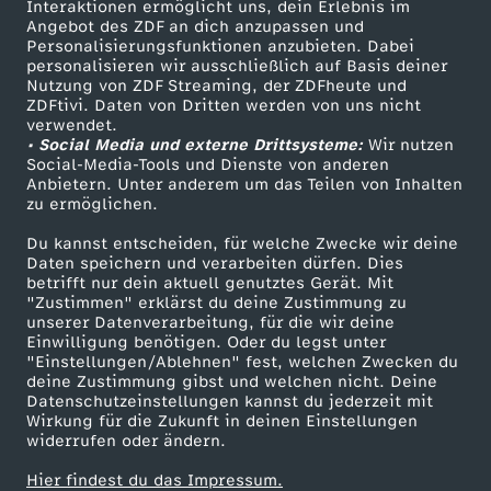
Sendungen A-Z
Hilfe
Interaktionen ermöglicht uns, dein Erlebnis im
Angebot des ZDF an dich anzupassen und
TV-Programm
Personalisierungsfunktionen anzubieten. Dabei
personalisieren wir ausschließlich auf Basis deiner
Nutzung von ZDF Streaming, der ZDFheute und
ZDFtivi. Daten von Dritten werden von uns nicht
Das ZDF
verwendet.
• Social Media und externe Drittsysteme:
Wir nutzen
ZDF Unternehmen
Social-Media-Tools und Dienste von anderen
Anbietern. Unter anderem um das Teilen von Inhalten
Karriere
zu ermöglichen.
Presseportal
Du kannst entscheiden, für welche Zwecke wir deine
ZDF goes Schule
Daten speichern und verarbeiten dürfen. Dies
betrifft nur dein aktuell genutztes Gerät. Mit
Werbefernsehen
"Zustimmen" erklärst du deine Zustimmung zu
unserer Datenverarbeitung, für die wir deine
Mainzelmännchen
Einwilligung benötigen. Oder du legst unter
"Einstellungen/Ablehnen" fest, welchen Zwecken du
deine Zustimmung gibst und welchen nicht. Deine
Datenschutzeinstellungen kannst du jederzeit mit
Wirkung für die Zukunft in deinen Einstellungen
widerrufen oder ändern.
Hier findest du das Impressum.