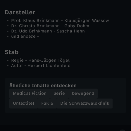
n
Darsteller
Prof. Klaus Brinkmann - Klausjürgen Wussow
i
Dr. Christa Brinkmann - Gaby Dohm
Dr. Udo Brinkmann - Sascha Hehn
und andere -
k
Stab
-
Regie - Hans-Jürgen Tögel
Autor - Herbert Lichtenfeld
A
u
Ähnliche Inhalte entdecken
Medical Fiction
Serie
bewegend
f
Untertitel
FSK 6
Die Schwarzwaldklinik
L
e