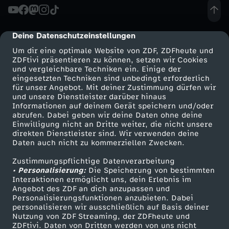
b
e
Deine Datenschutzeinstellungen
cmp-dialog-description
Um dir eine optimale Website von ZDF, ZDFheute und
n
ZDFtivi präsentieren zu können, setzen wir Cookies
und vergleichbare Techniken ein. Einige der
eingesetzten Techniken sind unbedingt erforderlich
u
für unser Angebot. Mit deiner Zustimmung dürfen wir
Mehr ZDF
Service
und unsere Dienstleister darüber hinaus
Informationen auf deinem Gerät speichern und/oder
n
ZDF-Apps
ZDFmitreden
abrufen. Dabei geben wir deine Daten ohne deine
Einwilligung nicht an Dritte weiter, die nicht unsere
Smart TV
Kontakt zum ZDF
d
direkten Dienstleister sind. Wir verwenden deine
Daten auch nicht zu kommerziellen Zwecken.
ZDFtext
Tickets
T
Zustimmungspflichtige Datenverarbeitung
Livestreams
Zuschauerservice
• Personalisierung:
Die Speicherung von bestimmten
Sendungen A-Z
Hilfe
Interaktionen ermöglicht uns, dein Erlebnis im
o
Angebot des ZDF an dich anzupassen und
TV-Programm
Personalisierungsfunktionen anzubieten. Dabei
d
personalisieren wir ausschließlich auf Basis deiner
Nutzung von ZDF Streaming, der ZDFheute und
ZDFtivi. Daten von Dritten werden von uns nicht