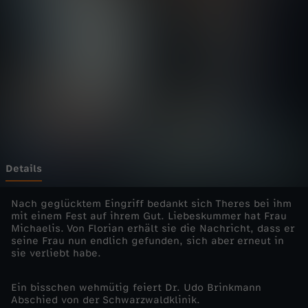
a
r
z
w
a
l
Details
d
Nach geglücktem Eingriff bedankt sich Theres bei ihm
mit einem Fest auf ihrem Gut. Liebeskummer hat Frau
Michaelis. Von Florian erhält sie die Nachricht, dass er
k
seine Frau nun endlich gefunden, sich aber erneut in
sie verliebt habe.
l
Ein bisschen wehmütig feiert Dr. Udo Brinkmann
i
Abschied von der Schwarzwaldklinik.