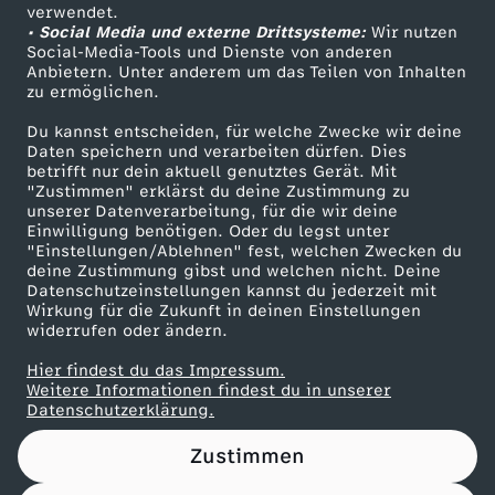
Das ZDF
verwendet.
• Social Media und externe Drittsysteme:
Wir nutzen
ZDF Unternehmen
Social-Media-Tools und Dienste von anderen
Anbietern. Unter anderem um das Teilen von Inhalten
Karriere
zu ermöglichen.
Presseportal
Du kannst entscheiden, für welche Zwecke wir deine
ZDF goes Schule
Daten speichern und verarbeiten dürfen. Dies
betrifft nur dein aktuell genutztes Gerät. Mit
Werbefernsehen
"Zustimmen" erklärst du deine Zustimmung zu
unserer Datenverarbeitung, für die wir deine
Mainzelmännchen
Einwilligung benötigen. Oder du legst unter
"Einstellungen/Ablehnen" fest, welchen Zwecken du
deine Zustimmung gibst und welchen nicht. Deine
Datenschutzeinstellungen kannst du jederzeit mit
Wirkung für die Zukunft in deinen Einstellungen
widerrufen oder ändern.
Hier findest du das Impressum.
Partner
Weitere Informationen findest du in unserer
Datenschutzerklärung.
Zustimmen