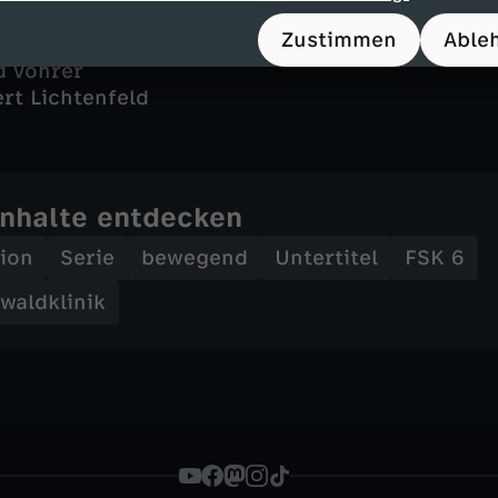
Zustimmen
Able
d Vohrer
rt Lichtenfeld
Inhalte entdecken
tion
Serie
bewegend
Untertitel
FSK 6
waldklinik