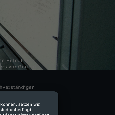
e Hilfe. Lutz'
ers vor Gericht.
chverständiger
aar, das wegen
muss sich
 können, setzen wir
rben durften.
 sind unbedingt
ich hart