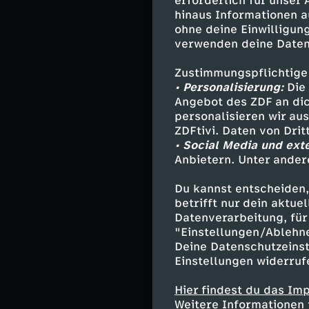
erforderlich für unser
kritisierte, wir
hinaus Informationen a
Sachverständige
ohne deine Einwilligung
verwenden deine Daten
Zustimmungspflichtige
Darsteller
• Personalisierung:
Die 
Angebot des ZDF an dic
Prof. Klaus 
personalisieren wir au
Dr. Udo Brin
ZDFtivi. Daten von Dri
• Social Media und ext
Schwester C
Anbietern. Unter ander
Käti - Karin 
Dr. Marker - 
Du kannst entscheiden,
Lutz - Wolfg
betrifft nur dein aktu
Michael Lutz
Datenverarbeitung, für 
Frau Hase - L
"Einstellungen/Ablehn
Frau Martin 
Deine Datenschutzeinst
Einstellungen widerruf
und andere -
Hier findest du das Im
Weitere Informationen 