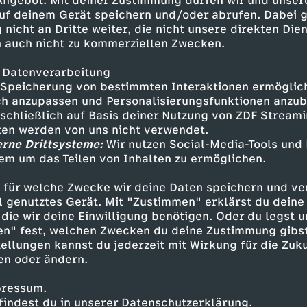
 Angebot. Mit deiner Zustimmung dürfen wir und unser
d durch diesen Vorfall nachdenklich. Sein Auftrit
uf deinem Gerät speichern und/oder abrufen. Dabei 
r vor Gericht wird über Markers künftiges Leb
 nicht an Dritte weiter, die nicht unsere direkten Dien
 auch nicht zu kommerziellen Zwecken.
 Datenverarbeitung
Speicherung von bestimmten Interaktionen ermöglicht
h anzupassen und Personalisierungsfunktionen anzub
Brinkmann - Klausjürgen Wussow
sschließlich auf Basis deiner Nutzung von ZDF Stream
kmann - Sascha Hehn
tten werden von uns nicht verwendet.
erne Drittsysteme:
Wir nutzen Social-Media-Tools und
hrista - Gaby Dohm
em um das Teilen von Inhalten zu ermöglichen.
Hardt
Wolfgang Kieling
 für welche Zwecke wir deine Daten speichern und ver
ang Büttner
ell genutztes Gerät. Mit "Zustimmen" erklärst du dein
 - Nino Korda
die wir deine Einwilligung benötigen. Oder du legst u
isa Hellwig
en" fest, welchen Zwecken du deine Zustimmung gibst
- Marianne Kehlau
ellungen kannst du jederzeit mit Wirkung für die Zuku
en oder ändern.
pressum.
findest du in unserer Datenschutzerklärung.