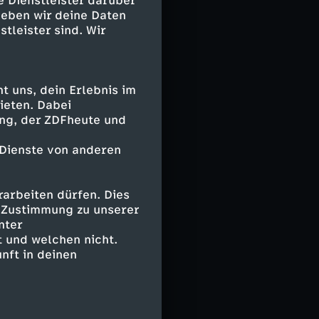
e Dienstleister darüber
t als
geben wir deine Daten
en entscheiden.
stleister sind. Wir
 uns, dein Erlebnis im
ieten. Dabei
ing, der ZDFheute und
 Dienste von anderen
arbeiten dürfen. Dies
e Zustimmung zu unserer
nter
 und welchen nicht.
nft in deinen