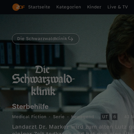
Startseite
Kategorien
Kinder
Live & TV
Die Schwarzwaldklinik
Sterbehilfe
Medical Fiction
Serie
bewegend
UT
6
43 M
Landarzt Dr. Marker wird zum alten Lutz ger