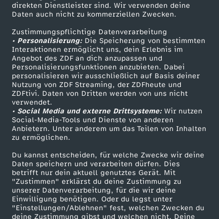
Smart TV
Kontakt zum ZDF
direkten Dienstleister sind. Wir verwenden deine
Daten auch nicht zu kommerziellen Zwecken.
ZDFtext
Tickets
Zustimmungspflichtige Datenverarbeitung
Livestreams
Zuschauerservice
• Personalisierung:
Die Speicherung von bestimmten
Sendungen A-Z
Hilfe
Interaktionen ermöglicht uns, dein Erlebnis im
Angebot des ZDF an dich anzupassen und
TV-Programm
Personalisierungsfunktionen anzubieten. Dabei
personalisieren wir ausschließlich auf Basis deiner
Nutzung von ZDF Streaming, der ZDFheute und
ZDFtivi. Daten von Dritten werden von uns nicht
Das ZDF
verwendet.
• Social Media und externe Drittsysteme:
Wir nutzen
ZDF Unternehmen
Social-Media-Tools und Dienste von anderen
Anbietern. Unter anderem um das Teilen von Inhalten
Karriere
zu ermöglichen.
Presseportal
Du kannst entscheiden, für welche Zwecke wir deine
ZDF goes Schule
Daten speichern und verarbeiten dürfen. Dies
betrifft nur dein aktuell genutztes Gerät. Mit
Werbefernsehen
"Zustimmen" erklärst du deine Zustimmung zu
unserer Datenverarbeitung, für die wir deine
Mainzelmännchen
Einwilligung benötigen. Oder du legst unter
"Einstellungen/Ablehnen" fest, welchen Zwecken du
deine Zustimmung gibst und welchen nicht. Deine