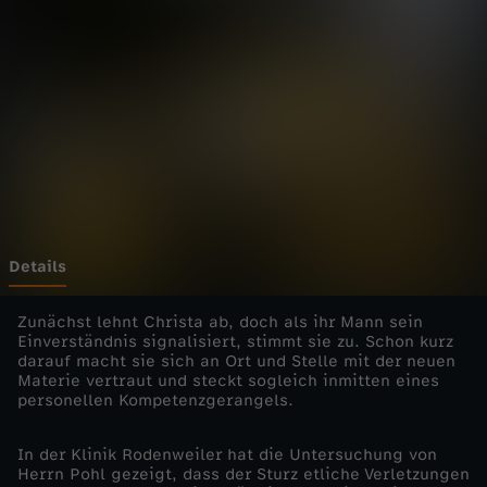
a
Wechseln zu: ZDFheute
r
z
w
a
l
Details
d
Zunächst lehnt Christa ab, doch als ihr Mann sein
Einverständnis signalisiert, stimmt sie zu. Schon kurz
darauf macht sie sich an Ort und Stelle mit der neuen
k
Materie vertraut und steckt sogleich inmitten eines
personellen Kompetenzgerangels.
l
In der Klinik Rodenweiler hat die Untersuchung von
i
Herrn Pohl gezeigt, dass der Sturz etliche Verletzungen