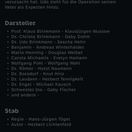
verursacht hat. Udo zieht für die Operation seinen
Vater als Experten hinzu.
n
Darsteller
i
Prof. Klaus Brinkmann - Klausjürgen Wussow
Dr. Christa Brinkmann - Gaby Dohm
k
Dr. Udo Brinkmann - Sascha Hehn
Benjamin - Andreas Winterhalder
-
Mario Henning - Douglas Welbat
Carsta Michaelis - Evelyn Hamann
Wolfgang Pohl - Wolfgang Wahl
S
Dr. Römer - Horst Naumann
Dr. Borsdorf - Knut Hinz
Dr. Laudann - Herbert Tennigkeit
t
Dr. Engel - Michael Kausch
Schwester Ina - Gaby Fischer
u
und andere -
r
Stab
Regie - Hans-Jürgen Tögel
z
Autor - Herbert Lichtenfeld