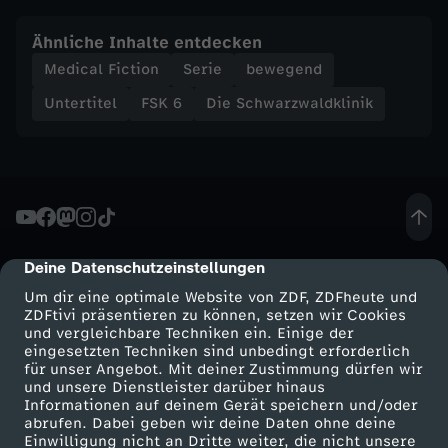
m
Ähnliche Inhalte entdecken
i
Medical Fiction
Serie
bewegend
Untertitel
FSK 6
Die Schwarzwaldklinik
t
F
o
l
Deine Datenschutzeinstellungen
cmp-dialog-description
Um dir eine optimale Website von ZDF, ZDFheute und
g
ZDFtivi präsentieren zu können, setzen wir Cookies
und vergleichbare Techniken ein. Einige der
eingesetzten Techniken sind unbedingt erforderlich
e
für unser Angebot. Mit deiner Zustimmung dürfen wir
Mehr ZDF
Service
und unsere Dienstleister darüber hinaus
n
Informationen auf deinem Gerät speichern und/oder
ZDF-Apps
ZDFmitreden
abrufen. Dabei geben wir deine Daten ohne deine
Einwilligung nicht an Dritte weiter, die nicht unsere